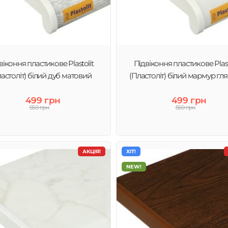
віконня пластикове Plastolit
Підвіконня пластикове Plast
ластоліт) білий дуб матовий
(Пластоліт) білий мармур гл
499 грн
499 грн
550 грн
550 грн
АКЦІЯ!
ХІТ!
NEW!