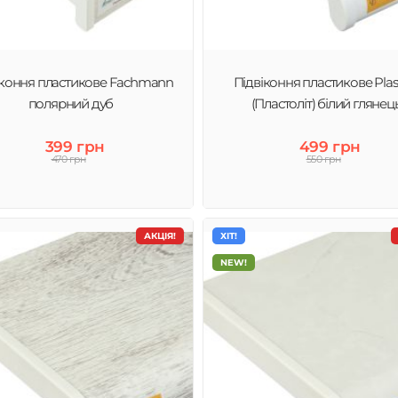
іконня пластикове Fachmann
Підвіконня пластикове Plast
полярний дуб
(Пластоліт) білий глянец
399 грн
499 грн
470 грн
550 грн
АКЦІЯ!
ХІТ!
NEW!