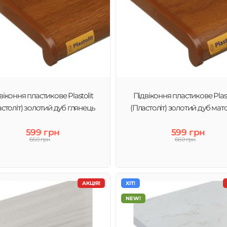
віконня пластикове Plastolit
Підвіконня пластикове Plast
астоліт) золотий дуб глянець
(Пластоліт) золотий дуб мат
599 грн
599 грн
660 грн
660 грн
АКЦІЯ!
ХІТ!
NEW!