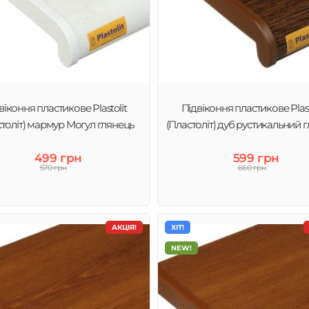
віконня пластикове Plastolit
Підвіконня пластикове Plast
століт) мармур Могул глянець
(Пластоліт) дуб рустикальний 
499 грн
599 грн
570 грн
660 грн
АКЦІЯ!
ХІТ!
NEW!