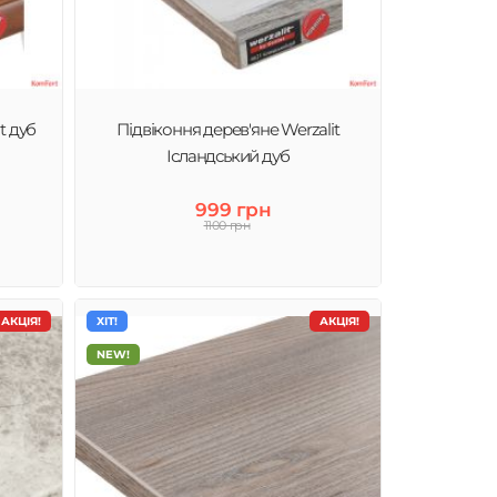
t дуб
Підвіконня дерев'яне Werzalit
Ісландський дуб
999 грн
1100 грн
АКЦІЯ!
ХІТ!
АКЦІЯ!
NEW!