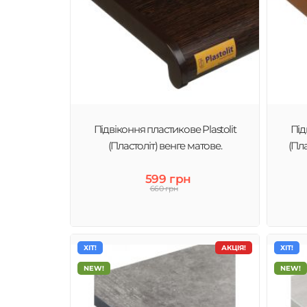
Підвіконня пластикове Plastolit
Під
(Пластоліт) венге матове.
(Пл
599 грн
660 грн
ХІТ!
АКЦІЯ!
ХІТ!
NEW!
NEW!