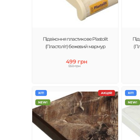
Підвіконня пластикове Plastolit
Під
(Пластоліт) бежевий мармур
(П
499 грн
550 грн
ХІТ!
АКЦІЯ!
ХІТ!
NEW!
NEW!