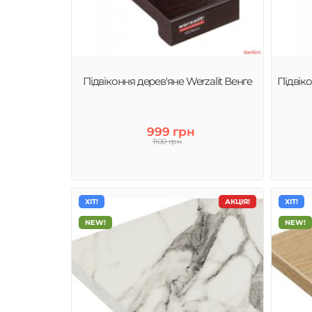
Підвіконня дерев'яне Werzalit Венге
Підвіко
999 грн
1100 грн
ХІТ!
АКЦІЯ!
ХІТ!
NEW!
NEW!