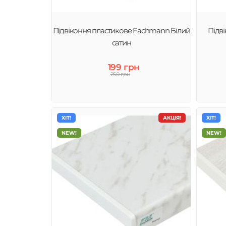
Підвіконня пластикове Fachmann Білий
Підв
сатин
199 грн
250 грн
ХІТ!
АКЦІЯ!
ХІТ!
NEW!
NEW!