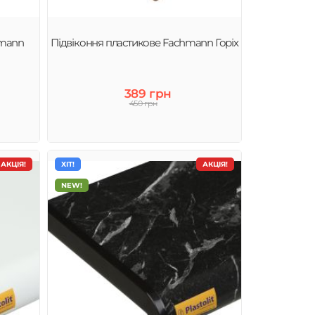
hmann
Підвіконня пластикове Fachmann Горіх
389 грн
450 грн
АКЦІЯ!
ХІТ!
АКЦІЯ!
NEW!