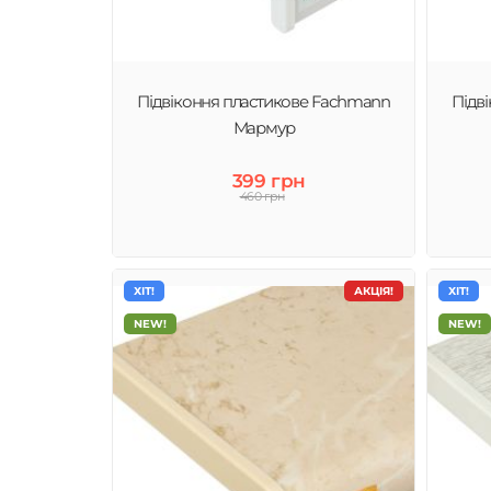
Підвіконня пластикове Fachmann
Підв
Мармур
399 грн
460 грн
ХІТ!
АКЦІЯ!
ХІТ!
NEW!
NEW!