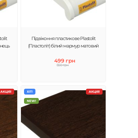
olit
Підвіконня пластикове Plastolit
янець
(Пластоліт) білий мармур матовий
499 грн
550 грн
АКЦІЯ!
ХІТ!
АКЦІЯ!
NEW!