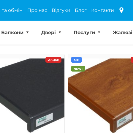
 та обмін
Про нас
Відгуки
Блог
Контакти
Балкони
Двері
Послуги
Жалюз
АКЦІЯ!
ХІТ!
NEW!