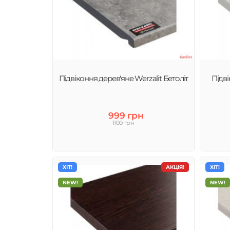
Підвіконня дерев'яне Werzalit Бетоліт
Підві
999 грн
1100 грн
ХІТ!
АКЦІЯ!
ХІТ!
NEW!
NEW!