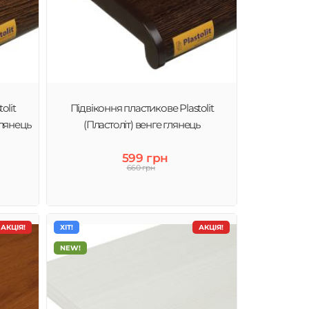
olit
Підвіконня пластикове Plastolit
глянець
(Пластоліт) венге глянець
599 грн
660 грн
АКЦІЯ!
ХІТ!
АКЦІЯ!
NEW!