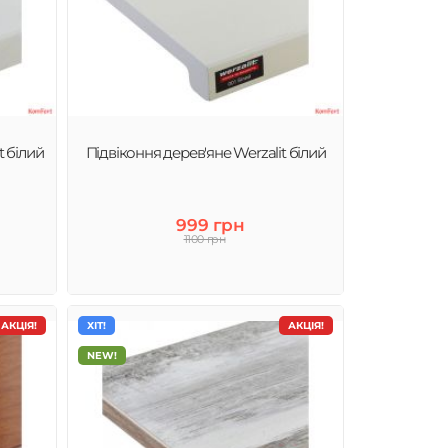
t білий
Підвіконня дерев'яне Werzalit білий
999 грн
1100 грн
АКЦІЯ!
ХІТ!
АКЦІЯ!
NEW!