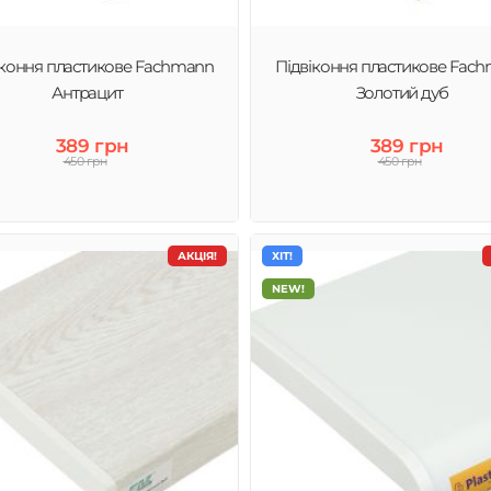
іконня пластикове Fachmann
Підвіконня пластикове Fac
Антрацит
Золотий дуб
389 грн
389 грн
450 грн
450 грн
АКЦІЯ!
ХІТ!
NEW!