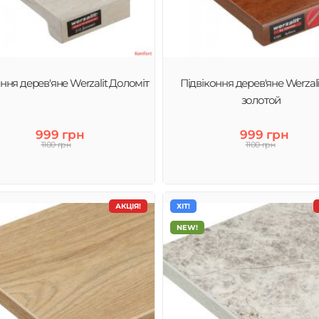
ння дерев'яне Werzalit Доломіт
Підвіконня дерев'яне Werzali
золотой
999 грн
999 грн
1100 грн
1100 грн
АКЦІЯ!
ХІТ!
NEW!