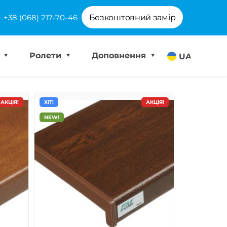
+38 (068) 217-70-46
Безкоштовний замір
і
Ролети
Доповнення
UA
АКЦІЯ!
ХІТ!
АКЦІЯ!
NEW!