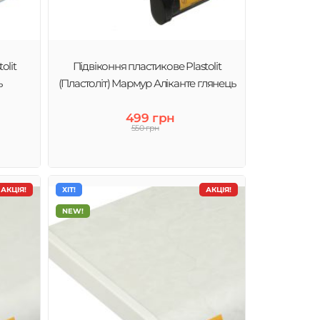
olit
Підвіконня пластикове Plastolit
ь
(Пластоліт) Мармур Аліканте глянець
499 грн
550 грн
АКЦІЯ!
ХІТ!
АКЦІЯ!
NEW!