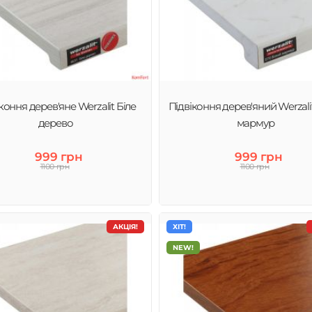
коння дерев'яне Werzalit Біле
Підвіконня дерев'яний Werzali
дерево
мармур
999 грн
999 грн
1100 грн
1100 грн
АКЦІЯ!
ХІТ!
NEW!