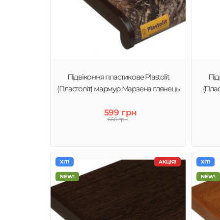
Підвіконня пластикове Plastolit
Під
(Пластоліт) мармур Марзена глянець
(Пла
599 грн
660 грн
ХІТ!
АКЦІЯ!
ХІТ!
NEW!
NEW!