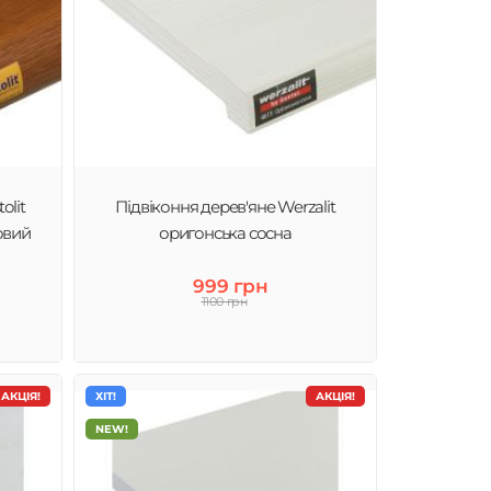
olit
Підвіконня дерев'яне Werzalit
овий
оригонська сосна
999 грн
1100 грн
АКЦІЯ!
ХІТ!
АКЦІЯ!
NEW!