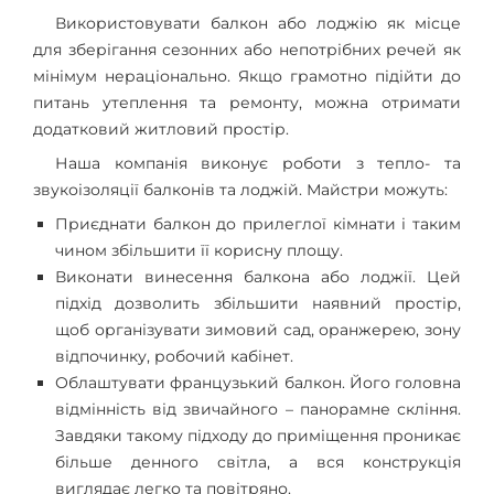
Використовувати балкон або лоджію як місце
для зберігання сезонних або непотрібних речей як
мінімум нераціонально. Якщо грамотно підійти до
питань утеплення та ремонту, можна отримати
додатковий житловий простір.
Наша компанія виконує роботи з тепло- та
звукоізоляції балконів та лоджій. Майстри можуть:
Приєднати балкон до прилеглої кімнати і таким
чином збільшити її корисну площу.
Виконати винесення балкона або лоджії. Цей
підхід дозволить збільшити наявний простір,
щоб організувати зимовий сад, оранжерею, зону
відпочинку, робочий кабінет.
Облаштувати французький балкон. Його головна
відмінність від звичайного – панорамне скління.
Завдяки такому підходу до приміщення проникає
більше денного світла, а вся конструкція
виглядає легко та повітряно.