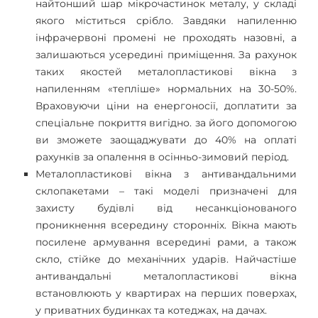
найтонший шар мікрочастинок металу, у складі
якого міститься срібло. Завдяки напиленню
інфрачервоні промені не проходять назовні, а
залишаються усередині приміщення. За рахунок
таких якостей металопластикові вікна з
напиленням «тепліше» нормальних на 30-50%.
Враховуючи ціни на енергоносії, доплатити за
спеціальне покриття вигідно. за його допомогою
ви зможете заощаджувати до 40% на оплаті
рахунків за опалення в осінньо-зимовий період.
Металопластикові вікна з антивандальними
склопакетами – такі моделі призначені для
захисту будівлі від несанкціонованого
проникнення всередину сторонніх. Вікна мають
посилене армування всередині рами, а також
скло, стійке до механічних ударів. Найчастіше
антивандальні металопластикові вікна
встановлюють у квартирах на перших поверхах,
у приватних будинках та котеджах, на дачах.