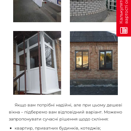
н
К
а
л
ь
к
у
л
я
т
о
р
в
а
р
т
о
с
т
і
о
н
л
а
й
Якщо вам потрібні надійні, але при цьому дешеві
вікна – підберемо вам відповідний варіант. Можемо
запропонувати сучасні рішення щодо скління:
квартир, приватних будинків, котеджів;