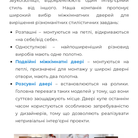
звукоізоляції, відокремлюють один інтер'єрний
стиль від іншого. Наша компанія пропонує
широкий вибір міжкімнатних дверей для
вирішення різноманітних стилістичних завдань:
Розпашні – монтуються на петлі, відкриваються
«на себе/від себе».
Одностулкові – найпоширеніший різновид
виробів мають одне полотно.
Подвійні міжкімнатні двері
– монтуються на
петлі, призначені для монтажу у широкі дверні
отвори, мають два полотна.
Розсувні двері
– встановлюються на ролики.
Головна перевага таких моделей у тому, що вони
суттєво заощаджують місце. Двері купе останнім
часом користуються особливою затребуваністю
у дизайнерів, тому що дозволяють реалізувати
нетривіальні інтер'єрні проекти.