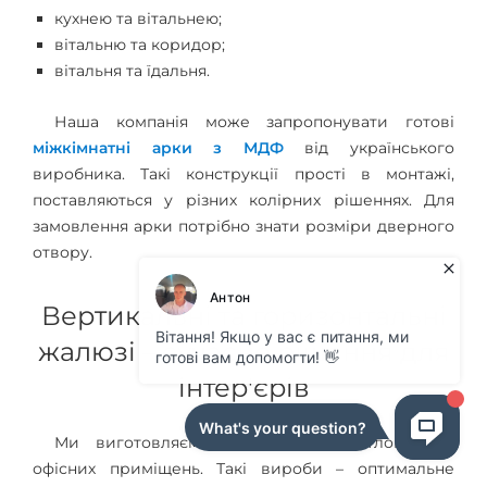
кухнею та вітальнею;
вітальню та коридор;
вітальня та їдальня.
Наша компанія може запропонувати готові
міжкімнатні арки з МДФ
від українського
виробника. Такі конструкції прості в монтажі,
поставляються у різних колірних рішеннях. Для
замовлення арки потрібно знати розміри дверного
отвору.
Вертикальні та горизонтальні
жалюзі – сучасне рішення для
інтер'єрів
Ми виготовляємо жалюзі для житлових та
офісних приміщень. Такі вироби – оптимальне