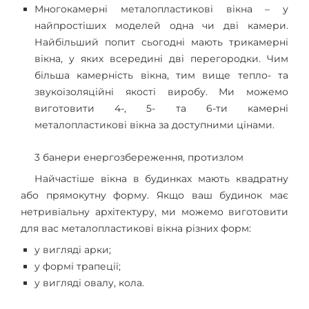
Многокамерні металопластикові вікна – у
найпростіших моделей одна чи дві камери.
Найбільший попит сьогодні мають трикамерні
вікна, у яких всередині дві перегородки. Чим
більша камерність вікна, тим вище тепло- та
звукоізоляційні якості виробу. Ми можемо
виготовити 4-, 5- та 6-ти камерні
металопластикові вікна за доступними цінами.
3 банери енергозбереження, протизлом
Найчастіше вікна в будинках мають квадратну
або прямокутну форму. Якщо ваш будинок має
нетривіальну архітектуру, ми можемо виготовити
для вас металопластикові вікна різних форм:
у вигляді арки;
у формі трапеції;
у вигляді овалу, кола.