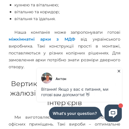
кухнею та вітальнею;
вітальню та коридор;
вітальня та їдальня.
Наша компанія може запропонувати готові
міжкімнатні арки з МДФ
від українського
виробника. Такі конструкції прості в монтажі,
поставляються у різних колірних рішеннях. Для
замовлення арки потрібно знати розміри дверного
отвору.
Вертикальні та горизонтальні
жалюзі – сучасне рішення для
інтер'єрів
Ми виготовляємо жалюзі для житлових та
офісних приміщень. Такі вироби – оптимальне