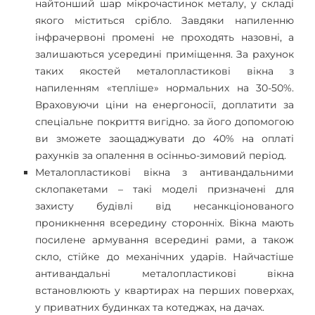
найтонший шар мікрочастинок металу, у складі
якого міститься срібло. Завдяки напиленню
інфрачервоні промені не проходять назовні, а
залишаються усередині приміщення. За рахунок
таких якостей металопластикові вікна з
напиленням «тепліше» нормальних на 30-50%.
Враховуючи ціни на енергоносії, доплатити за
спеціальне покриття вигідно. за його допомогою
ви зможете заощаджувати до 40% на оплаті
рахунків за опалення в осінньо-зимовий період.
Металопластикові вікна з антивандальними
склопакетами – такі моделі призначені для
захисту будівлі від несанкціонованого
проникнення всередину сторонніх. Вікна мають
посилене армування всередині рами, а також
скло, стійке до механічних ударів. Найчастіше
антивандальні металопластикові вікна
встановлюють у квартирах на перших поверхах,
у приватних будинках та котеджах, на дачах.