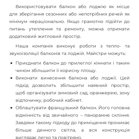
Використовувати балкон або лоджію як місце
для зберігання сезонних або непотрібних речей як
мінімум нераціонально. Якщо грамотно підійти до
питань утеплення та ремонту, можна отримати
додатковий житловий простір.
Наша компанія виконує роботи з тепло- та
звукоізоляції балконів та лоджій. Майстри можуть:
Приєднати балкон до прилеглої кімнати і таким
чином збільшити її корисну площу.
Виконати винесення балкона або лоджії. Цей
підхід дозволить збільшити наявний простір,
щоб організувати зимовий сад, оранжерею, зону
відпочинку, робочий кабінет.
Облаштувати французький балкон. Його головна
відмінність від звичайного – панорамне скління.
Завдяки такому підходу до приміщення проникає
більше денного світла, а вся конструкція
виглядає легко та повітряно.