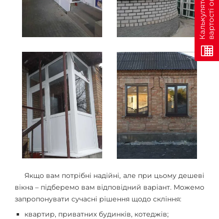
н
К
а
л
ь
к
у
л
я
т
о
р
в
а
р
т
о
с
т
і
о
н
л
а
й
Якщо вам потрібні надійні, але при цьому дешеві
вікна – підберемо вам відповідний варіант. Можемо
запропонувати сучасні рішення щодо скління:
квартир, приватних будинків, котеджів;