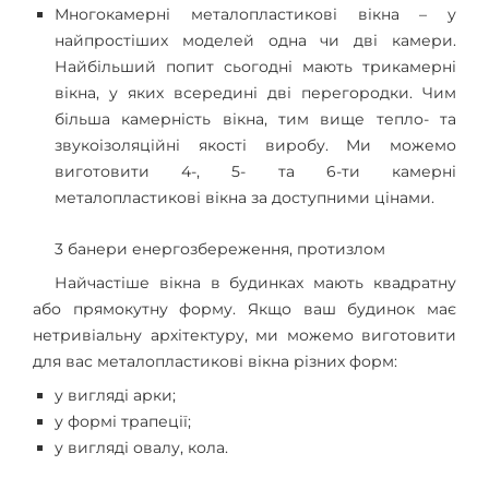
Многокамерні металопластикові вікна – у
найпростіших моделей одна чи дві камери.
Найбільший попит сьогодні мають трикамерні
вікна, у яких всередині дві перегородки. Чим
більша камерність вікна, тим вище тепло- та
звукоізоляційні якості виробу. Ми можемо
виготовити 4-, 5- та 6-ти камерні
металопластикові вікна за доступними цінами.
3 банери енергозбереження, протизлом
Найчастіше вікна в будинках мають квадратну
або прямокутну форму. Якщо ваш будинок має
нетривіальну архітектуру, ми можемо виготовити
для вас металопластикові вікна різних форм:
у вигляді арки;
у формі трапеції;
у вигляді овалу, кола.