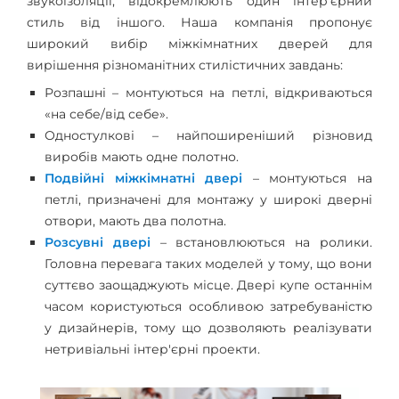
звукоізоляції, відокремлюють один інтер'єрний
стиль від іншого. Наша компанія пропонує
широкий вибір міжкімнатних дверей для
вирішення різноманітних стилістичних завдань:
Розпашні – монтуються на петлі, відкриваються
«на себе/від себе».
Одностулкові – найпоширеніший різновид
виробів мають одне полотно.
Подвійні міжкімнатні двері
– монтуються на
петлі, призначені для монтажу у широкі дверні
отвори, мають два полотна.
Розсувні двері
– встановлюються на ролики.
Головна перевага таких моделей у тому, що вони
суттєво заощаджують місце. Двері купе останнім
часом користуються особливою затребуваністю
у дизайнерів, тому що дозволяють реалізувати
нетривіальні інтер'єрні проекти.