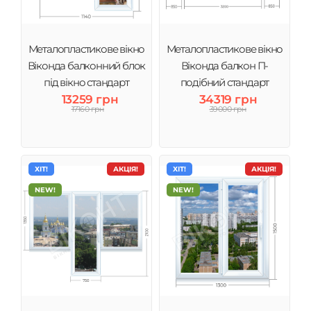
Металопластикове вікно
Металопластикове вікно
Віконда балконний блок
Віконда балкон П-
під вікно стандарт
подібний стандарт
13259 грн
34319 грн
великий
17160 грн
39000 грн
ХІТ!
АКЦІЯ!
ХІТ!
АКЦІЯ!
NEW!
NEW!