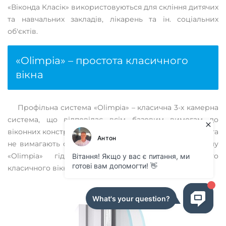
«Віконда Класік» використовуються для скління дитячих
та навчальних закладів, лікарень та ін. соціальних
об'єктів.
«Olimpia» – простота класичного
вікна
Профільна система «Olimpia» – класична 3-х камерна
система, що відповідає всім базовим вимогам до
віконних конструкцій. Такі вікна прості в експлуатації та
не вимагають особливого догляду. Профільну систему
«Olimpia» гідно оцінять поціновувачі простого
класичного вікна.