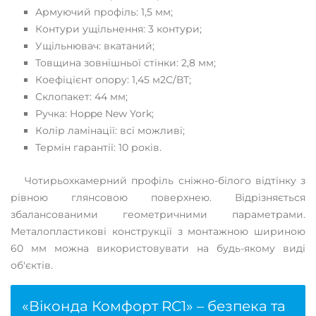
Армуючий профіль: 1,5 мм;
Контури ущільнення: 3 контури;
Ущільнювач: вкатаний;
Товщина зовнішньої стінки: 2,8 мм;
Коефіцієнт опору: 1,45 м2С/ВТ;
Склопакет: 44 мм;
Ручка: Hoppe New York;
Колір ламінації: всі можливі;
Термін гарантії: 10 років.
Чотирьохкамерний профіль сніжно-білого відтінку з
рівною глянсовою поверхнею. Відрізняється
збалансованими геометричними параметрами.
Металопластикові конструкції з монтажною шириною
60 мм можна використовувати на будь-якому виді
об'єктів.
«Віконда Комфорт RC1» – безпека та