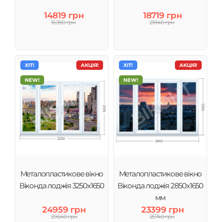
14819 грн
18719 грн
16380 грн
21840 грн
ХІТ!
АКЦІЯ!
ХІТ!
АКЦІЯ!
NEW!
NEW!
Металопластикове вікно
Металопластикове вікно
Віконда лоджія 3250х1650
Віконда лоджія 2850х1650
мм
24959 грн
23399 грн
29640 грн
25740 грн