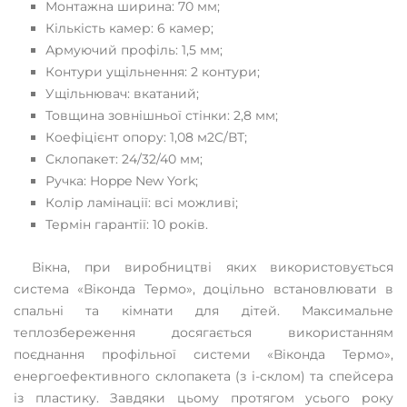
Монтажна ширина: 70 мм;
Кількість камер: 6 камер;
Армуючий профіль: 1,5 мм;
Контури ущільнення: 2 контури;
Ущільнювач: вкатаний;
Товщина зовнішньої стінки: 2,8 мм;
Коефіцієнт опору: 1,08 м2С/ВТ;
Склопакет: 24/32/40 мм;
Ручка: Hoppe New York;
Колір ламінації: всі можливі;
Термін гарантії: 10 років.
Вікна, при виробництві яких використовується
система «Віконда Термо», доцільно встановлювати в
спальні та кімнати для дітей. Максимальне
теплозбереження досягається використанням
поєднання профільної системи «Віконда Термо»,
енергоефективного склопакета (з і-склом) та спейсера
із пластику. Завдяки цьому протягом усього року