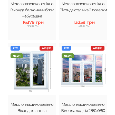
Металопластикове вікно
Металопластикове вікно
Віконда балконний блок
Віконда сталінка 2 поверхи
Чебурашка
16379 грн
13259 грн
19500 грн
14820 грн
ХІТ!
АКЦІЯ!
ХІТ!
АКЦІЯ!
NEW!
NEW!
Металопластикове вікно
Металопластикове вікно
Віконда сталінка
Віконда лоджія 2350х1650