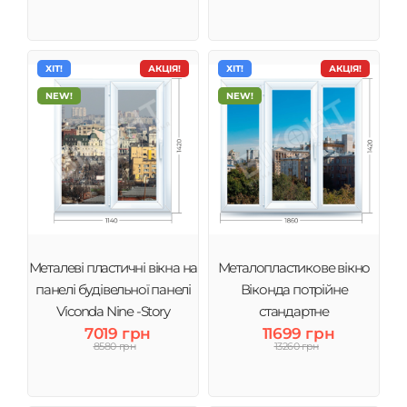
ХІТ!
АКЦІЯ!
ХІТ!
АКЦІЯ!
NEW!
NEW!
Металеві пластичні вікна на
Металопластикове вікно
панелі будівельної панелі
Віконда потрійне
Viconda Nine -Story
стандартне
7019 грн
11699 грн
8580 грн
13260 грн