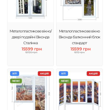
Металопластикове вікно/
Металопластикове вікно
двері подвійні Віконда
Віконда балконний блок
Сталінка
стандарт
15599 грн
15599 грн
18720 грн
1872 грн
ХІТ!
АКЦІЯ!
ХІТ!
АКЦІЯ!
NEW!
NEW!