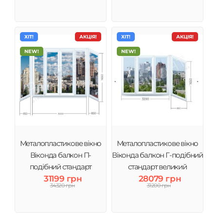
ХІТ!
АКЦІЯ!
ХІТ!
АКЦІЯ!
NEW!
NEW!
Металопластикове вікно
Металопластикове вікно
Віконда балкон П-
Віконда балкон Г-подібний
подібний стандарт
стандарт великий
31199 грн
28079 грн
34320 грн
31200 грн