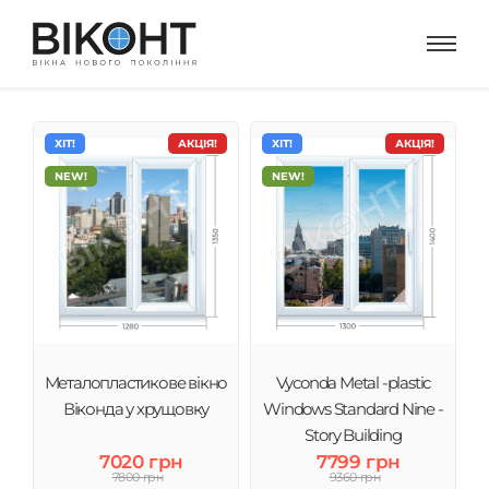
ХІТ!
АКЦІЯ!
ХІТ!
АКЦІЯ!
NEW!
NEW!
Металопластикове вікно
Vyconda Metal -plastic
Віконда у хрущовку
Windows Standard Nine -
Story Building
7020 грн
7799 грн
7800 грн
9360 грн