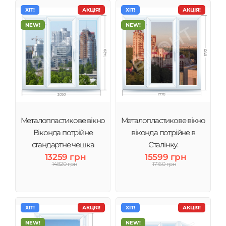
ХІТ!
АКЦІЯ!
ХІТ!
АКЦІЯ!
NEW!
NEW!
Металопластикове вікно
Металопластикове вікно
Віконда потрійне
віконда потрійне в
стандартне чешка
Сталінку.
13259 грн
15599 грн
14820 грн
17160 грн
ХІТ!
АКЦІЯ!
ХІТ!
АКЦІЯ!
NEW!
NEW!