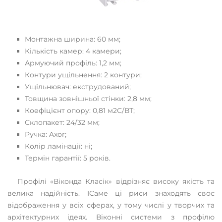
Монтажна ширина: 60 ​​мм;
Кількість камер: 4 камери;
Армуючий профіль: 1,2 мм;
Контури ущільнення: 2 контури;
Ущільнювач: екструдований;
Товщина зовнішньої стінки: 2,8 мм;
Коефіцієнт опору: 0,81 м2С/ВТ;
Склопакет: 24/32 мм;
Ручка: Axor;
Колір ламінації: ні;
Термін гарантії: 5 років.
Профілі «Віконда Класік» відрізняє високу якість та
велика надійність. ІСаме ці риси знаходять своє
відображення у всіх сферах, у тому числі у творчих та
архітектурних ідеях. Віконні системи з профілю