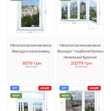
Металопластикове вікно
Металопластикове вікно
Віконда в малосімейку
Віконда Г-подібний балкон
панельний будинок
8579 грн
20279 грн
10140 грн
23400 грн
ХІТ!
АКЦІЯ!
ХІТ!
АКЦІЯ!
NEW!
NEW!