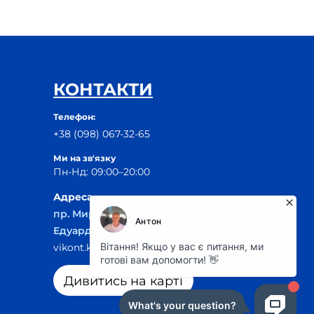
КОНТАКТИ
Телефон:
+38 (098) 067-32-65
Ми на зв'язку
Пн-Нд: 09:00–20:00
Адреса
пр. Мира, 29Б
Едуарда Фукса, 55
vikont.kr@ukr.net
Дивитись на карті