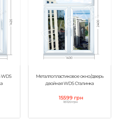
а WDS
Металлопластиковое окно/дверь
Ме
ка
двойная WDS Сталинка
15599 грн
18720 грн