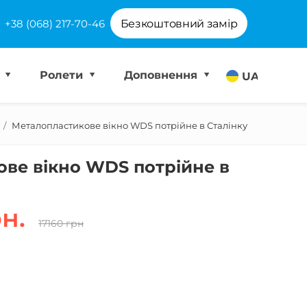
+38 (068) 217-70-46
Безкоштовний замір
і
Ролети
Доповнення
UA
Металопластикове вікно WDS потрійне в Сталінку
ве вікно WDS потрійне в
н.
17160 грн