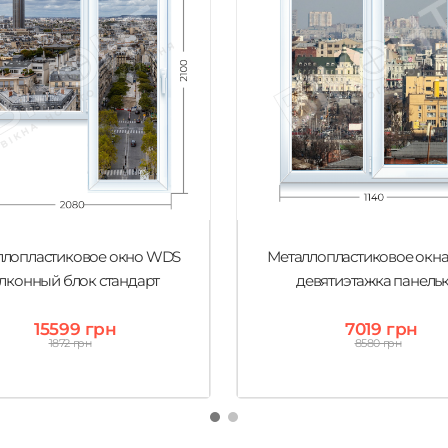
ллопластиковое окно WDS
Металлопластиковое окн
лконный блок стандарт
девятиэтажка панель
15599 грн
7019 грн
1872 грн
8580 грн