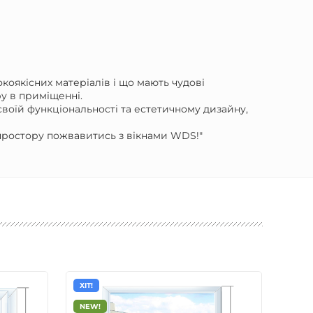
коякісних матеріалів і що мають чудові
ру в приміщенні.
своїй функціональності та естетичному дизайну,
 простору пожвавитись з вікнами WDS!"
ХІТ!
ХІТ!
NEW!
NEW