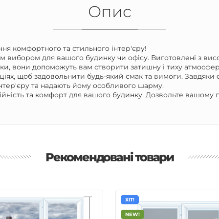
Опис
ня комфортного та стильного інтер'єру!
им вибором для вашого будинку чи офісу. Виготовлені з висо
тики, вони допоможуть вам створити затишну і тиху атмосфе
аціях, щоб задовольнити будь-який смак та вимоги. Завдяки 
нтер'єру та надають йому особливого шарму.
ійність та комфорт для вашого будинку. Дозвольте вашому
Рекомендовані товари
ХІТ!
NEW!