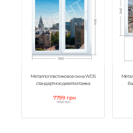
Металлопластиковое окна WDS
Мета
стандартное девятиэтажка
ба
7799 грн
9360 грн