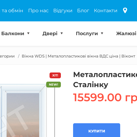
 та обмін
Про нас
Відгуки
Блог
Контакти
Балкони
Двері
Послуги
Жалюз
егории
Вікна WDS | Металопластикові вікна ВДС ціна | Віконт
Металопластико
ХІТ!
Сталінку
NEW!
15599.00 гр
КУПИТИ