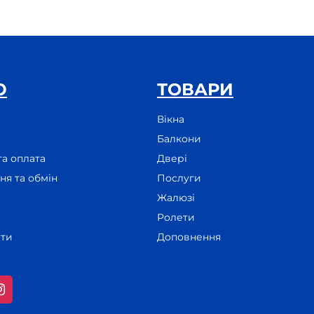
Ю
ТОВАРИ
Вікна
Балкони
та оплата
Двері
я та обмін
Послуги
Жалюзі
Ролети
ати
Доповнення