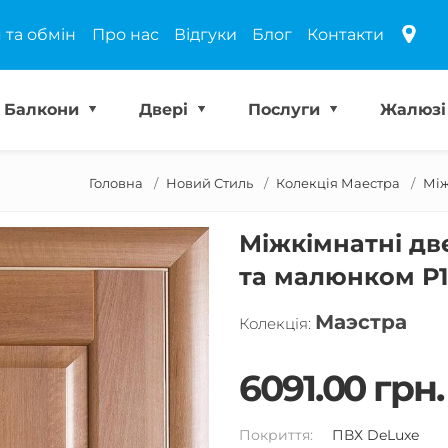
 та обмін
Про нас
Відгуки
Блог
Контакти
Балкони
Двері
Послуги
Жалюз
Головна
Новий Стиль
Колекція Маестра
Між
Міжкімнатні две
та малюнком Р1
Маэстра
Колекція:
6091.00 грн.
Покриття:
ПВХ DeLuxe