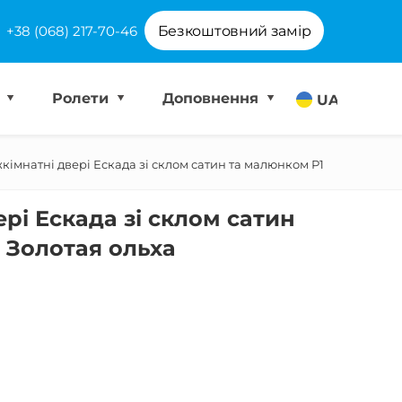
+38 (068) 217-70-46
Безкоштовний замір
і
Ролети
Доповнення
UA
кімнатні двері Ескада зі склом сатин та малюнком Р1
рі Ескада зі склом сатин
 Золотая ольха