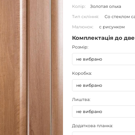
Колір:
Золотая ольха
Тип скління:
Со стеклом с
Малюнок:
с рисунком
Комплектація до две
Pозмір:
Коробка:
Лиштва:
Додаткова планка: