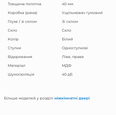
Товщина полотна
40 мм
Коробка (рама)
Ущільнювач гумовий
Глухе / зі склом
Зі склом
Скло
Скло
Колір
Білий
Стулки
Одностулкові
Відкривання
Ліве, праве
Матеріал
МДФ
Шумоізоляція
40 дБ
Більше моделей у розділі
міжкімнатні двері
.