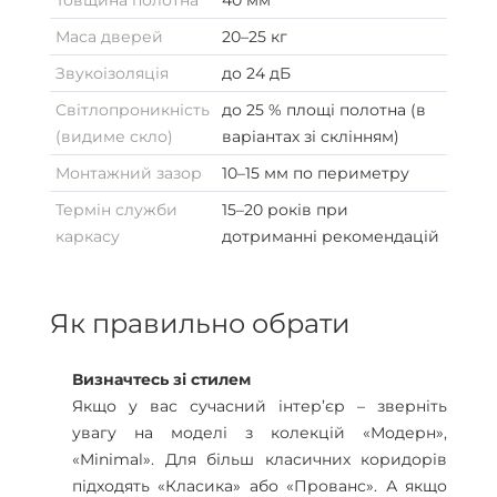
Товщина полотна
40 мм
Маса дверей
20–25 кг
Звукоізоляція
до 24 дБ
Світлопроникність
до 25 % площі полотна (в
(видиме скло)
варіантах зі склінням)
Монтажний зазор
10–15 мм по периметру
Термін служби
15–20 років при
каркасу
дотриманні рекомендацій
Як правильно обрати
Визначтесь зі стилем
Якщо у вас сучасний інтер’єр – зверніть
увагу на моделі з колекцій «Модерн»,
«Minimal». Для більш класичних коридорів
підходять «Класика» або «Прованс». А якщо