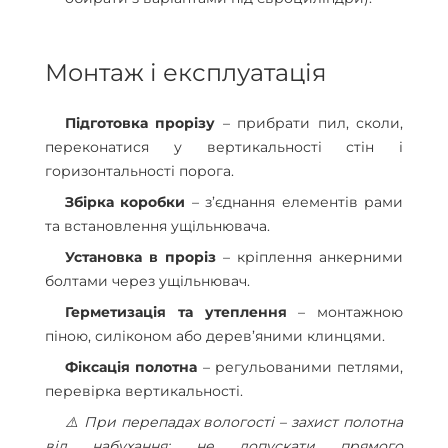
Монтаж і експлуатація
Підготовка прорізу
– прибрати пил, сколи,
переконатися у вертикальності стін і
горизонтальності порога.
Збірка коробки
– з’єднання елементів рами
та встановлення ущільнювача.
Установка в проріз
– кріплення анкерними
болтами через ущільнювач.
Герметизація та утеплення
– монтажною
піною, силіконом або дерев’яними клинцями.
Фіксація полотна
– регульованими петлями,
перевірка вертикальності.
⚠️ При перепадах вологості – захист полотна
від набухання: не допускати прямого