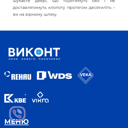
шукаєте двері, що тішитимуть око і не
доставлятимуть клопоту протягом десятиліть –
ви на вірному шляху.
МЕНЮ