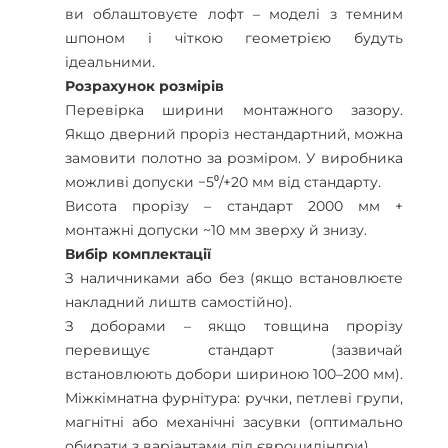
ви облаштовуєте лофт – моделі з темним
шпоном і чіткою геометрією будуть
ідеальними.
Розрахунок розмірів
Перевірка ширини монтажного зазору.
Якщо дверний проріз нестандартний, можна
замовити полотно за розміром. У виробника
можливі допуски −5⁰/+20 мм від стандарту.
Висота прорізу – стандарт 2000 мм +
монтажні допуски ~10 мм зверху й знизу.
Вибір комплектації
З наличниками або без (якщо встановлюєте
накладний лиштв самостійно).
З доборами – якщо товщина прорізу
перевищує стандарт (зазвичай
встановлюють добори шириною 100–200 мм).
Міжкімнатна фурнітура: ручки, петлеві групи,
магнітні або механічні засувки (оптимально
обирати з варіантами під євроциліндри).