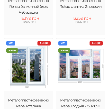
Металопластикове вікно
Металопластикове вікно
Rehau балконний блок
Rehau сталінка 2 поверхи
Чебурашка
16379 грн
13259 грн
19500 грн
14820 грн
ХІТ!
АКЦІЯ!
ХІТ!
АКЦІЯ!
NEW!
NEW!
Металопластикове вікно
Металопластикове вікно
Rehau сталінка
Rehau лоджія 2350х1650