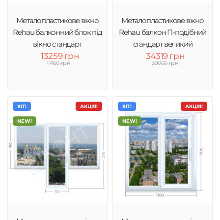
Металопластикове вікно
Металопластикове вікно
Rehau балконний блок під
Rehau балкон П-подібний
вікно стандарт
стандарт великий
13259 грн
34319 грн
17160 грн
39000 грн
ХІТ!
АКЦІЯ!
ХІТ!
АКЦІЯ!
NEW!
NEW!