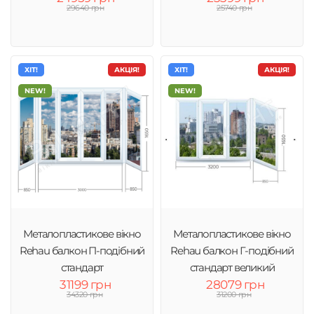
29640 грн
25740 грн
ХІТ!
АКЦІЯ!
ХІТ!
АКЦІЯ!
NEW!
NEW!
Металопластикове вікно
Металопластикове вікно
Rehau балкон П-подібний
Rehau балкон Г-подібний
стандарт
стандарт великий
31199 грн
28079 грн
34320 грн
31200 грн