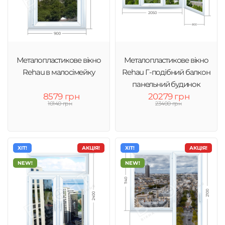
Металопластикове вікно
Металопластикове вікно
Rehau в малосімейку
Rehau Г-подібний балкон
панельний будинок
8579 грн
20279 грн
10140 грн
23400 грн
ХІТ!
АКЦІЯ!
ХІТ!
АКЦІЯ!
NEW!
NEW!