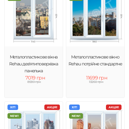
Металопластикове вікна
Металопластикове вікно
Rehau дев'ятиповерхівка
Rehau потрійне стандартне
панелька
7019 грн
11699 грн
8580 грн
13260 грн
ХІТ!
АКЦІЯ!
ХІТ!
АКЦІЯ!
NEW!
NEW!