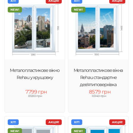
ХІТ!
АКЦІЯ!
ХІТ!
АКЦІЯ!
NEW!
NEW!
Металопластикове вікно
Металопластикове вікна
Rehau у хрущовку
Rehau стандартне
дев'ятиповерхівка
7799 грн
8579 грн
8580 грн
10140 грн
ХІТ!
АКЦІЯ!
ХІТ!
АКЦІЯ!
NEW!
NEW!