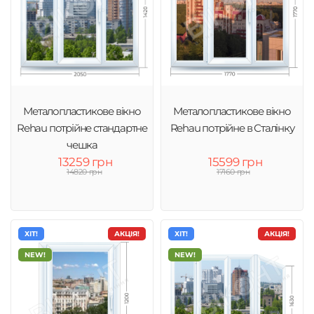
Металопластикове вікно
Металопластикове вікно
Rehau потрійне стандартне
Rehau потрійне в Сталінку
чешка
13259 грн
15599 грн
14820 грн
17160 грн
ХІТ!
АКЦІЯ!
ХІТ!
АКЦІЯ!
NEW!
NEW!