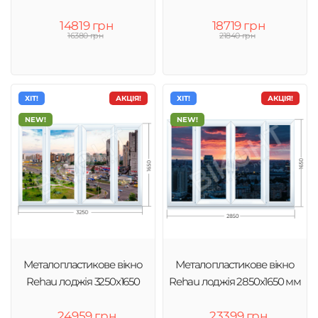
14819 грн
18719 грн
16380 грн
21840 грн
ХІТ!
АКЦІЯ!
ХІТ!
АКЦІЯ!
NEW!
NEW!
Металопластикове вікно
Металопластикове вікно
Rehau лоджія 3250х1650
Rehau лоджія 2850х1650 мм
24959 грн
23399 грн