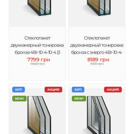
Стеклопакет
Стеклопакет
двухкамерный тонировка
двухкамерный тонировка
бронза 4Br-10-4-10-4 (3
бронза с энерго 4Br-10-4-
стекла) Виконт
7799 грн
10-4і (3 стекла) Виконт
8189 грн
8450 грн
9100 грн
ХИТ!
АКЦИЯ!
ХИТ!
АКЦИЯ!
NEW!
NEW!