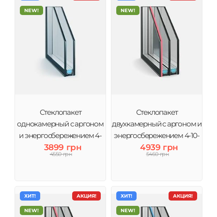
NEW!
NEW!
Стеклопакет
Стеклопакет
однокамерный с аргоном
двухкамерный с аргоном и
и энергосбережением 4-
энергосбережением 4-10-
10Ar-4і (2 стекла) Виконт
3899 грн
4-10Ar-4i (3 стекла) Виконт
4939 грн
4550 грн
5460 грн
ХИТ!
АКЦИЯ!
ХИТ!
АКЦИЯ!
NEW!
NEW!