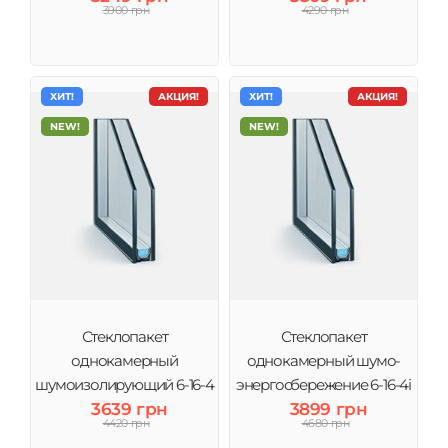
3900 грн
4290 грн
ХИТ!
АКЦИЯ!
ХИТ!
АКЦИЯ!
NEW!
NEW!
Стеклопакет
Стеклопакет
однокамерный
однокамерный шумо-
шумоизолирующий 6-16-4
энергосбережение 6-16-4і
(2 стекла) Виконт
3639 грн
(2 стекла) Виконт
3899 грн
4420 грн
4680 грн