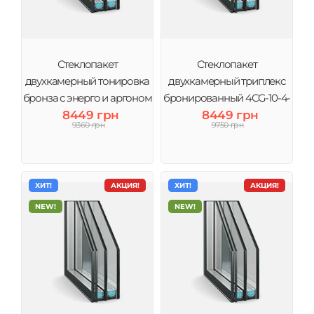
Стеклопакет
Стеклопакет
двухкамерный тонировка
двухкамерный триплекс
бронза с энерго и аргоном
бронированный 4CG-10-4-
4Br-10-4-10Ar-4i (3 стекла)
8449 грн
10-4 (3 стекла) Виконт
8449 грн
9360 грн
9750 грн
Виконт
ХИТ!
АКЦИЯ!
ХИТ!
АКЦИЯ!
NEW!
NEW!