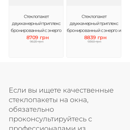
Стеклопакет
Стеклопакет
двухкамерный триплекс
двухкамерный триплекс
бронированный с энерго
бронированный с энерго и
4CG-10-4-10-4і (3 стекла)
8709 грн
аргоном 4CG-10-4-10-4і (3
8839 грн
9620 грн
9360 грн
Виконт
стекла) Виконт
Если вы ищете качественные
стеклопакеты на окна,
обязательно
проконсультируйтесь с
профессионалами из