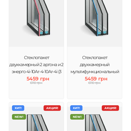
Стеклопакет
Стеклопакет
двухкамерный 2 аргона и 2
двухкамерный
энерго 4і-10Ar-4-10Ar-4i (3
мультифункциональный
стекла) Виконт
5459 грн
4MG-10-4-10-4 (3 стекла)
5459 грн
6110 грн
6110 грн
Виконт
ХИТ!
АКЦИЯ!
ХИТ!
АКЦИЯ!
NEW!
NEW!