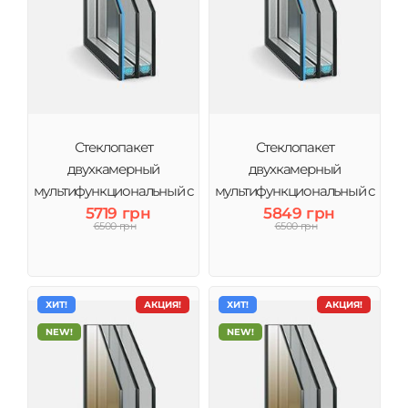
Стеклопакет
Стеклопакет
двухкамерный
двухкамерный
мультифункциональный с
мультифункциональный с
энерго 4MG-10-4-10-4i (3
5719 грн
энерго и аргоном 4MG-10-
5849 грн
6500 грн
6500 грн
стекла) Виконт
4-10Ar-4і (3 стекла) Виконт
ХИТ!
АКЦИЯ!
ХИТ!
АКЦИЯ!
NEW!
NEW!