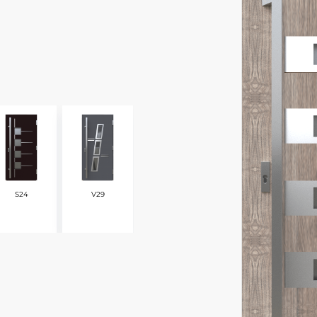
S24
V29