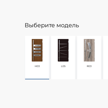
Выберите модель
H03
L05
R03