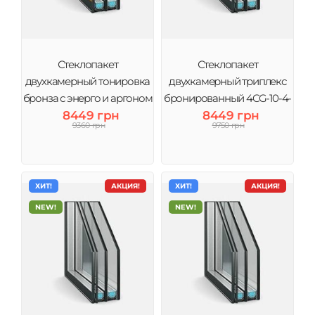
Стеклопакет
Стеклопакет
двухкамерный тонировка
двухкамерный триплекс
бронза с энерго и аргоном
бронированный 4CG-10-4-
4Br-10-4-10Ar-4i (3 стекла)
8449 грн
10-4 (3 стекла) Виконт
8449 грн
9360 грн
9750 грн
Виконт
ХИТ!
АКЦИЯ!
ХИТ!
АКЦИЯ!
NEW!
NEW!