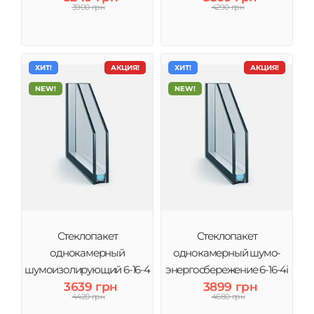
3900 грн
4290 грн
ХИТ!
АКЦИЯ!
ХИТ!
АКЦИЯ!
NEW!
NEW!
Стеклопакет
Стеклопакет
однокамерный
однокамерный шумо-
шумоизолирующий 6-16-4
энергосбережение 6-16-4і
(2 стекла) Виконт
3639 грн
(2 стекла) Виконт
3899 грн
4420 грн
4680 грн