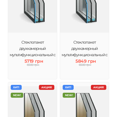
Стеклопакет
Стеклопакет
двухкамерный
двухкамерный
мультифункциональный с
мультифункциональный с
энерго 4MG-10-4-10-4i (3
5719 грн
энерго и аргоном 4MG-10-
5849 грн
6500 грн
6500 грн
стекла) Виконт
4-10Ar-4і (3 стекла) Виконт
ХИТ!
АКЦИЯ!
ХИТ!
АКЦИЯ!
NEW!
NEW!