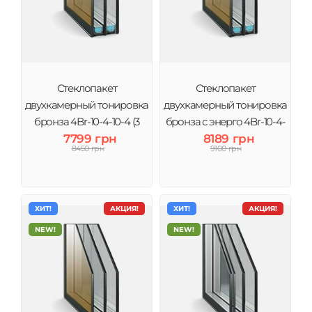
Стеклопакет
Стеклопакет
двухкамерный тонировка
двухкамерный тонировка
бронза 4Br-10-4-10-4 (3
бронза с энерго 4Br-10-4-
стекла) Виконт
7799 грн
10-4і (3 стекла) Виконт
8189 грн
8450 грн
9100 грн
ХИТ!
АКЦИЯ!
ХИТ!
АКЦИЯ!
NEW!
NEW!