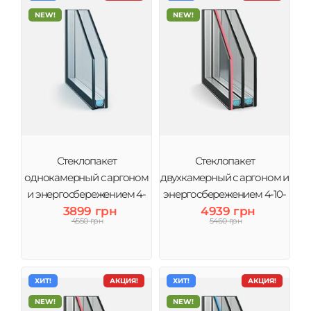
NEW!
NEW!
Стеклопакет
Стеклопакет
однокамерный с аргоном
двухкамерный с аргоном и
и энергосбережением 4-
энергосбережением 4-10-
10Ar-4і (2 стекла) Виконт
3899 грн
4-10Ar-4i (3 стекла) Виконт
4939 грн
4550 грн
5460 грн
ХИТ!
АКЦИЯ!
ХИТ!
АКЦИЯ!
NEW!
NEW!