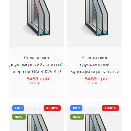
Стеклопакет
Стеклопакет
двухкамерный 2 аргона и 2
двухкамерный
энерго 4і-10Ar-4-10Ar-4i (3
мультифункциональный
стекла) Виконт
5459 грн
4MG-10-4-10-4 (3 стекла)
5459 грн
6110 грн
6110 грн
Виконт
ХИТ!
АКЦИЯ!
ХИТ!
АКЦИЯ!
NEW!
NEW!