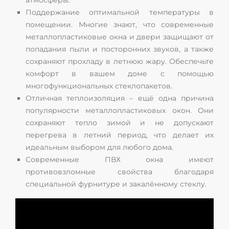
атмосферы.
Поддержание оптимальной температуры в
помещении. Многие знают, что современные
металлопластиковые окна и двери защищают от
попадания пыли и посторонних звуков, а также
сохраняют прохладу в летнюю жару. Обеспечьте
комфорт в вашем доме с помощью
многофункциональных стеклопакетов.
Отличная теплоизоляция – ещё одна причина
популярности металлопластиковых окон. Они
сохраняют тепло зимой и не допускают
перегрева в летний период, что делает их
идеальным выбором для любого дома.
Современные ПВХ окна имеют
противовзломные свойства благодаря
специальной фурнитуре и закалённому стеклу.