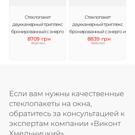
Стеклопакет
Стеклопакет
двухкамерный триплекс
двухкамерный триплекс
бронированный с энерго
бронированный с энерго и
4CG-10-4-10-4і (3 стекла)
8709 грн
аргоном 4CG-10-4-10-4і (3
8839 грн
9620 грн
9360 грн
Виконт
стекла) Виконт
Если вам нужны качественные
стеклопакеты на окна,
обратитесь за консультацией к
экспертам компании «Виконт
Хмельницкий»