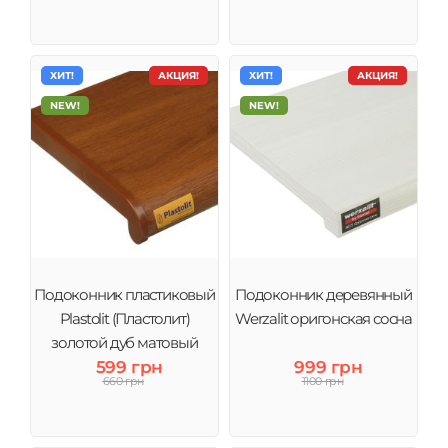
ХИТ!
АКЦИЯ!
ХИТ!
АКЦИЯ!
NEW!
NEW!
Подоконник пластиковый
Подоконник деревянный
Plastolit (Пластолит)
Werzalit оригонская сосна
золотой дуб матовый
599 грн
999 грн
660 грн
1100 грн