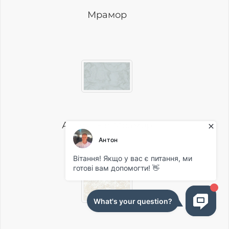
Мрамор
Античный Мрамор