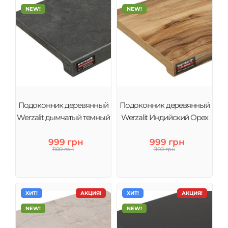
NEW!
NEW!
Подоконник деревянный
Подоконник деревянный
Werzalit дымчатый темный
Werzalit Индийский Орех
999 грн
999 грн
1100 грн
1100 грн
ХИТ!
АКЦИЯ!
ХИТ!
АКЦИЯ!
NEW!
NEW!