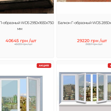
П-образный WDS 2950х1650х750
Балкон Г-образный WDS 2850х
мм
40645 грн /шт
29220 грн /шт
45039 грн /шт
31857 грн /шт
АКЦИЯ!