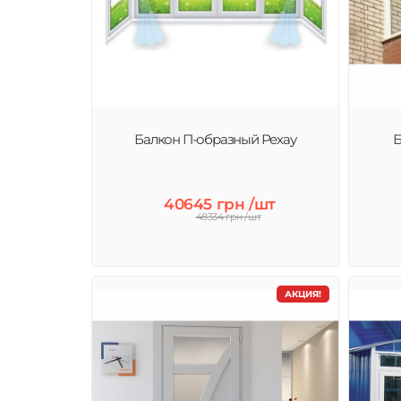
Балкон П-образный Рехау
Б
40645 грн /шт
48334 грн /шт
АКЦИЯ!