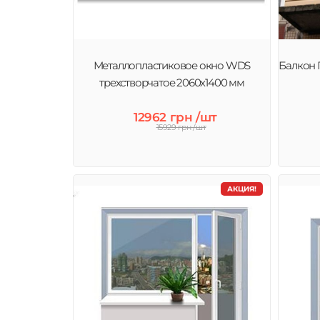
Металлопластиковое окно WDS
Балкон 
трехстворчатое 2060х1400 мм
12962 грн /шт
15929 грн /шт
АКЦИЯ!