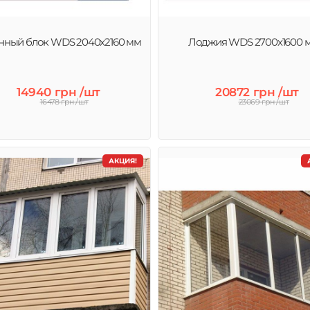
нный блок WDS 2040x2160 мм
Лоджия WDS 2700х1600 
14940 грн /шт
20872 грн /шт
16478 грн /шт
23069 грн /шт
АКЦИЯ!