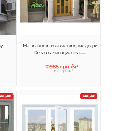
ау
Металлопластиковые входные двери
Rehau ламинация в массе
10985 грн /м²
13182 грн /м²
АКЦИЯ!
АКЦИЯ!