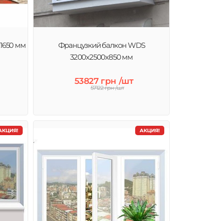
1650 мм
Французкий балкон WDS
3200х2500х850 мм
53827 грн /шт
57122 грн /шт
АКЦИЯ!
АКЦИЯ!