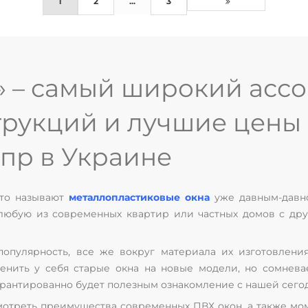
1
2
...
3
» – самый широкий асс
рукций и лучшие цены 
пр в Украине
сто называют
металлопластиковые окна
уже давным-давно
любую из современных квартир или частных домов с дру
популярность, все же вокруг материала их изготовлен
енить у себя старые окна на новые модели, но сомнева
арантированно будет полезным ознакомление с нашей сего
мотреть преимущества современных ПВХ окон, а также мом