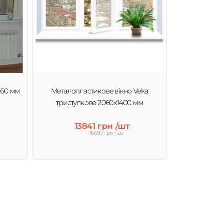
160 мм
Металопластикове вікно Veka
тристулкове 2060х1400 мм
13841 грн /шт
16697 грн /шт