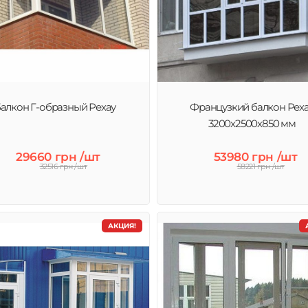
алкон Г-образный Рехау
Французкий балкон Рех
3200х2500х850 мм
29660 грн /шт
53980 грн /шт
32516 грн /шт
58221 грн /шт
АКЦИЯ!