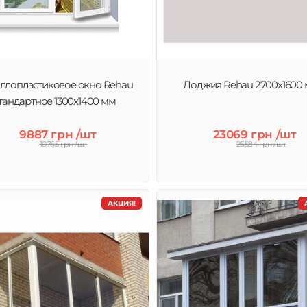
ллопластиковое окно Rehau
Лоджия Rehau 2700х1600
тандартное 1300x1400 мм
9887 грн /шт
23069 грн /шт
10765 грн /шт
26584 грн /шт
АКЦИЯ!