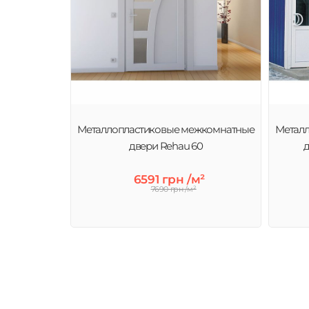
Металлопластиковые межкомнатные
Метал
двери Rehau 60
д
6591 грн /м²
7690 грн /м²