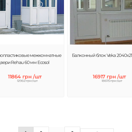
лопластиковые межкомнатные
Балконный блок Veka 2040x2
вери Rehau 60 мм Ecosol
11864 грн /шт
16917 грн /шт
12962 грн /шт
18675 грн /шт