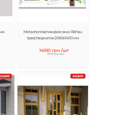
 мм
Металлопластиковое окно Rehau
трехстворчатое 2060х1400 мм
14061 грн /шт
17137 грн /шт
АКЦИЯ!
АКЦИЯ!