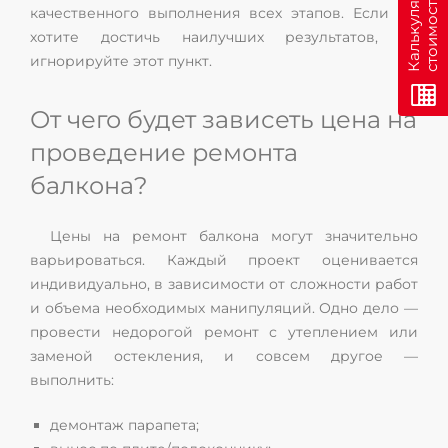
н
К
а
л
ь
к
у
л
я
т
о
р
с
т
о
и
м
о
с
т
и
о
н
л
а
й
качественного выполнения всех этапов. Если вы
хотите достичь наилучших результатов, не
игнорируйте этот пункт.
От чего будет зависеть цена на
проведение ремонта
балкона?
Цены на ремонт балкона могут значительно
варьироваться. Каждый проект оценивается
индивидуально, в зависимости от сложности работ
и объема необходимых манипуляций. Одно дело —
провести недорогой ремонт с утеплением или
заменой остекления, и совсем другое —
выполнить:
демонтаж парапета;