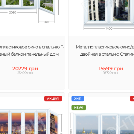
пластиковое окно в спальню Г-
Металлопластиковое окно/
зный балкон панельный дом
двойная в спальню Стали
20279 грн
15599 грн
23400 грн
18720 грн
АКЦИЯ!
ХИТ!
NEW!