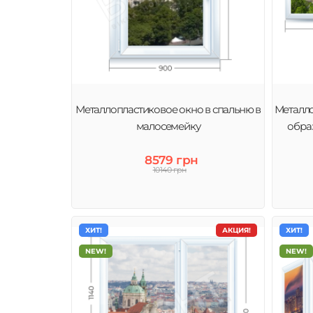
Металлопластиковое окно в спальню в
Металло
малосемейку
обра
8579 грн
10140 грн
ХИТ!
АКЦИЯ!
ХИТ!
NEW!
NEW!