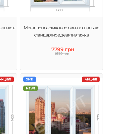
альню в
Металлопластиковое окна в спальню
стандартное девятиэтажка
7799 грн
9360 грн
АКЦИЯ!
ХИТ!
АКЦИЯ!
NEW!