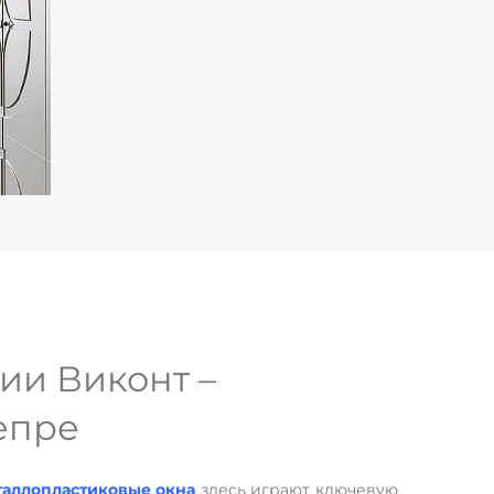
ии Виконт –
епре
таллопластиковые окна
здесь играют ключевую