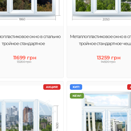
опластиковое окно в спальню
Металлопластиковое окно в с
тройное стандартное
тройное стандартное чеш
11699 грн
13259 грн
13260 грн
14820 грн
АКЦИЯ!
ХИТ!
NEW!