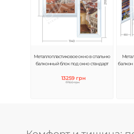
Металлопластиковое окно в спальню
Метал
балконный блок под окно стандарт
балкон
13259 грн
17160 грн
Комфорт и тишина: п