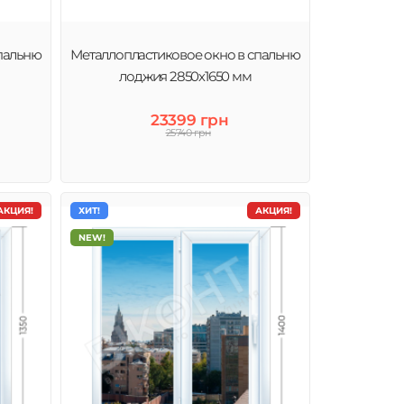
пальню
Металлопластиковое окно в спальню
лоджия 2850х1650 мм
23399 грн
25740 грн
АКЦИЯ!
ХИТ!
АКЦИЯ!
NEW!