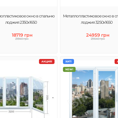
опластиковое окно в спальню
Металлопластиковое окно в с
лоджия 2350х1650
лоджия 3250х1650
18719 грн
24959 грн
21840 грн
29640 грн
АКЦИЯ!
ХИТ!
NEW!