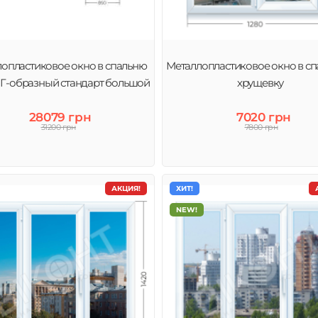
опластиковое окно в спальню
Металлопластиковое окно в сп
 Г-образный стандарт большой
хрущевку
28079 грн
7020 грн
31200 грн
7800 грн
АКЦИЯ!
ХИТ!
NEW!