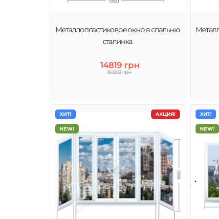
Металлопластиковое окно в спальню
Металл
сталинка
14819 грн
16380 грн
ХИТ!
АКЦИЯ!
ХИТ!
NEW!
NEW!