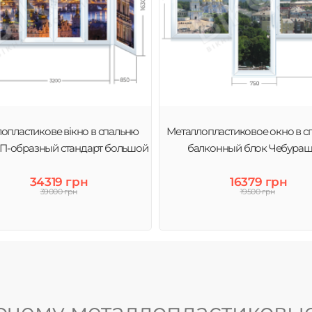
опластикове вікно в спальню
Металлопластиковое окно в с
 П-образный стандарт большой
балконный блок Чебураш
34319 грн
16379 грн
39000 грн
19500 грн
очему металлопластиковы