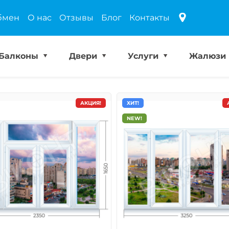
бмен
О нас
Отзывы
Блог
Контакты
Балконы
Двери
Услуги
Жалюзи
АКЦИЯ!
ХИТ!
NEW!