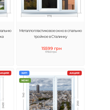
пальню
Металлопластиковое окно в спальню
ка
тройное в Сталинку
15599 грн
17160 грн
АКЦИЯ!
ХИТ!
АКЦИЯ!
NEW!