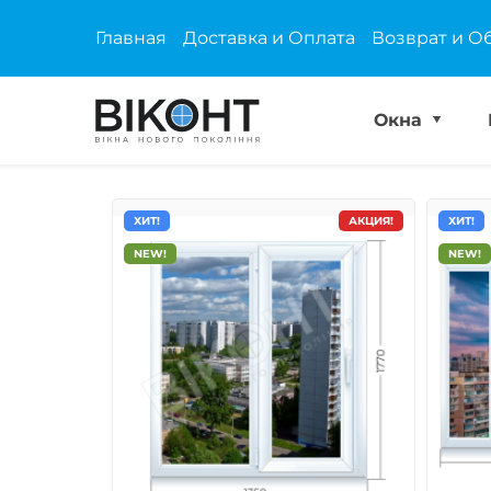
Главная
Доставка и Оплата
Возврат и О
Окна
ХИТ!
АКЦИЯ!
ХИТ!
NEW!
NEW!