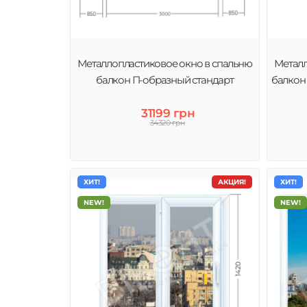
Металлопластиковое окно в спальню
Металл
балкон П-образный стандарт
балкон
31199 грн
34320 грн
ХИТ!
АКЦИЯ!
ХИТ!
NEW!
NEW!