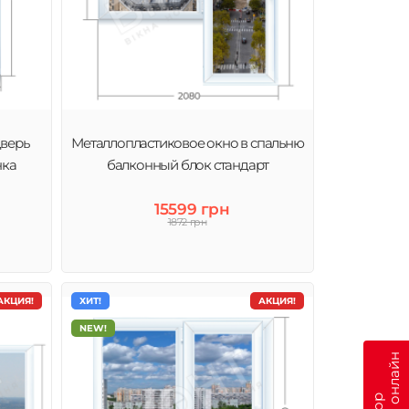
дверь
Металлопластиковое окно в спальню
нка
балконный блок стандарт
15599 грн
1872 грн
АКЦИЯ!
ХИТ!
АКЦИЯ!
NEW!