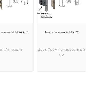
 врезной NS 410C
Замок врезной NS 170
ет: Антрацит
Цвет: Хром полированный
CP