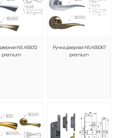
дверная NS A55012
Ручка дверная NS A55067
premium
premium