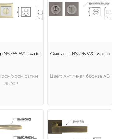
р NS Z55-WC kvadro
Фиксатор NS Z55-WC kvadro
Хром/хром сатин
Цвет: Античная бронза AB
SN/CP