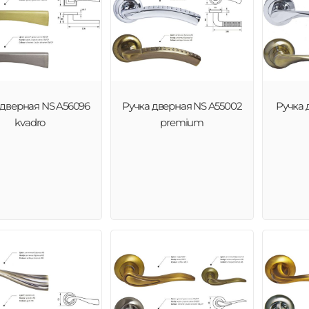
 дверная NS A56096
Ручка дверная NS A55002
Ручка 
kvadro
premium