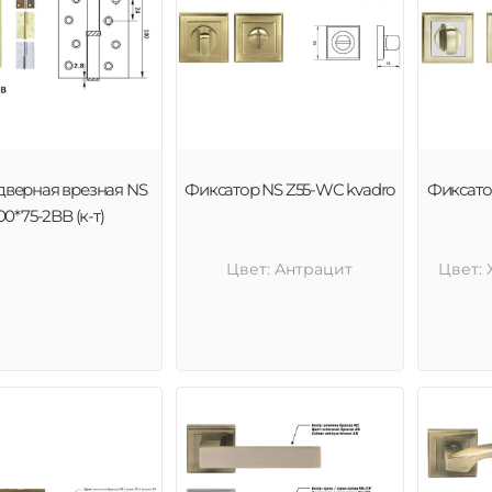
дверная врезная NS
Фиксатор NS Z55-WC kvadro
Фиксато
00*75-2BB (к-т)
Цвет: Антрацит
Цвет: 