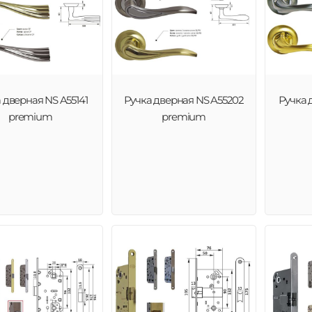
 дверная NS A55141
Ручка дверная NS A55202
Ручка 
premium
premium