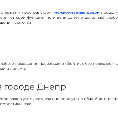
 открытым пространствам,
межкомнатные двери
продолж
ыполняют свои функции, но и великолепно дополняют люб
щения, включая:
 любого помещения невозможно обойтись без новых межко
ами и полами.
в городе Днепр
ре важно учитывать, как они впишутся в общий интерьер
теристики, как: