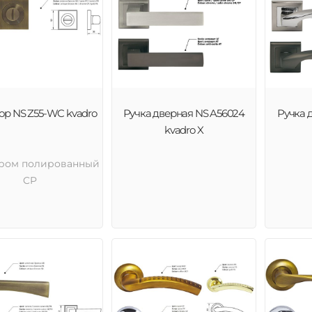
ор NS Z55-WC kvadro
Ручка дверная NS A56024
Ручка 
kvadro X
Хром полированный
CP