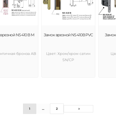
врезной NS 410 B M
Замок врезной NS 410B PVC
Замок
Античная бронза AB
Цвет: Хром/хром сатин
Цв
SN/CP
1
...
2