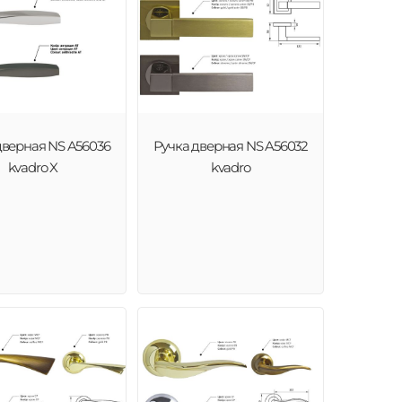
дверная NS A56036
Ручка дверная NS A56032
kvadro X
kvadro