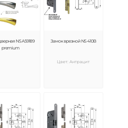
дверная NS A59189
Замок врезной NS 410B
premium
Цвет: Антрацит