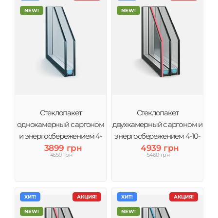
NEW!
NEW!
Стеклопакет
Стеклопакет
однокамерный с аргоном
двухкамерный с аргоном и
и энергосбережением 4-
энергосбережением 4-10-
10Ar-4і (2 стекла) Виконт
3899 грн
4-10Ar-4i (3 стекла) Виконт
4939 грн
4550 грн
5460 грн
ХИТ!
АКЦИЯ!
ХИТ!
АКЦИЯ!
NEW!
NEW!