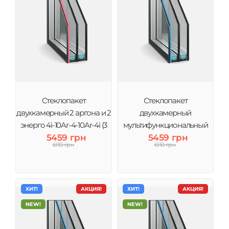
Стеклопакет
Стеклопакет
двухкамерный 2 аргона и 2
двухкамерный
энерго 4і-10Ar-4-10Ar-4i (3
мультифункциональный
стекла) Виконт
5459 грн
4MG-10-4-10-4 (3 стекла)
5459 грн
6110 грн
6110 грн
Виконт
ХИТ!
АКЦИЯ!
ХИТ!
АКЦИЯ!
NEW!
NEW!