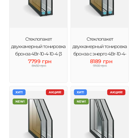
Стеклопакет
Стеклопакет
двухкамерный тонировка
двухкамерный тонировка
бронза 4Br-10-4-10-4 (3
бронза с энерго 4Br-10-4-
стекла) Виконт
7799 грн
10-4і (3 стекла) Виконт
8189 грн
8450 грн
9100 грн
ХИТ!
АКЦИЯ!
ХИТ!
АКЦИЯ!
NEW!
NEW!