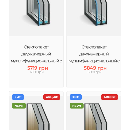
Стеклопакет
Стеклопакет
двухкамерный
двухкамерный
мультифункциональный с
мультифункциональный с
энерго 4MG-10-4-10-4i (3
5719 грн
энерго и аргоном 4MG-10-
5849 грн
6500 грн
6500 грн
стекла) Виконт
4-10Ar-4і (3 стекла) Виконт
ХИТ!
АКЦИЯ!
ХИТ!
АКЦИЯ!
NEW!
NEW!