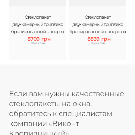
Стеклопакет
Стеклопакет
двухкамерный триплекс
двухкамерный триплекс
бронированный с энерго
бронированный с энерго и
4CG-10-4-10-4і (3 стекла)
8709 грн
аргоном 4CG-10-4-10-4і (3
8839 грн
9620 грн
9360 грн
Виконт
стекла) Виконт
Если вам нужны качественные
стеклопакеты на окна,
обратитесь к специалистам
компании «Виконт
Кропивницкий»