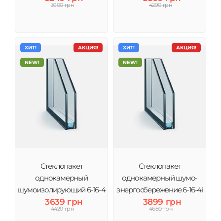
3900 грн
4290 грн
ХИТ!
АКЦИЯ!
ХИТ!
АКЦИЯ!
NEW!
NEW!
Стеклопакет
Стеклопакет
однокамерный
однокамерный шумо-
шумоизолирующий 6-16-4
энергосбережение 6-16-4і
(2 стекла) Виконт
3639 грн
(2 стекла) Виконт
3899 грн
4420 грн
4680 грн