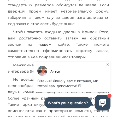
стандартных размеров обойдутся дешевле. Если
дверной проем имеет нетривиальную форму,
габариты в таком случае дверь изготавливается
под заказ и стоимость будет выше.
Чтобы заказать входные двери в Кривом Роге,
вам достаточно оставить заявку на обратный
звонок на нашем сайте. Также можете
самостоятельно сформировать корзину заказа,
отправив в нее понравившиеся товары.
Межкомнатные арки как стильный элемент
интерьера (Н3)
Не всегда в жилых или офисных помещениях
целесообразно оформлять разделение между
двумя комнатами дверью. В некоторых случаях
более удачным решением будет установка арки.
Такие архитектурные конструкции гармонично
вписываются как в просторные комнаты, так и в