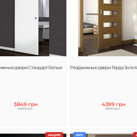
ижные двери Стандарт Белые
Раздвижные двери Герда Золот
3849 грн
4399 грн
4400 грн
5060 грн
АКЦИЯ!
ХИТ!