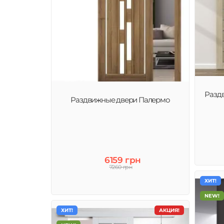
Разд
Раздвижные двери Палермо
6159 грн
7260 грн
ХИТ!
NEW!
ХИТ!
АКЦИЯ!