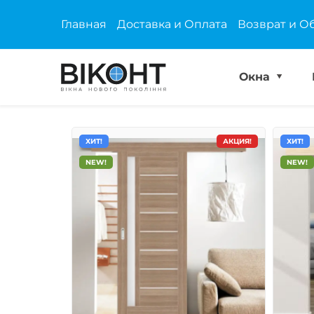
Главная
Доставка и Оплата
Возврат и О
Окна
ХИТ!
АКЦИЯ!
ХИТ!
NEW!
NEW!