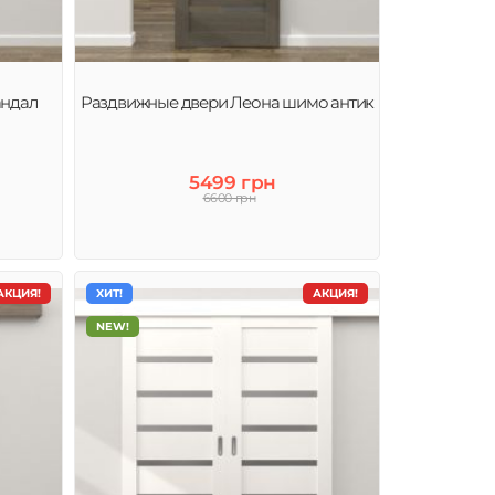
андал
Раздвижные двери Леона шимо антик
5499 грн
6600 грн
АКЦИЯ!
ХИТ!
АКЦИЯ!
NEW!