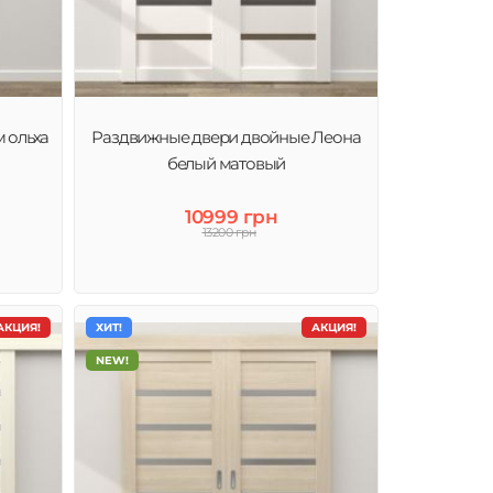
 ольха
Раздвижные двери двойные Леона
белый матовый
10999 грн
13200 грн
АКЦИЯ!
ХИТ!
АКЦИЯ!
NEW!