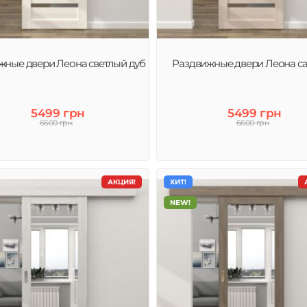
жные двери Леона светлый дуб
Раздвижные двери Леона с
5499 грн
5499 грн
6600 грн
6600 грн
АКЦИЯ!
ХИТ!
NEW!