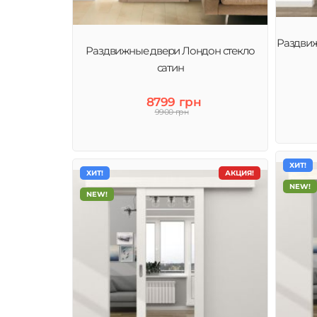
Раздвиж
Раздвижные двери Лондон стекло
сатин
8799 грн
9900 грн
ХИТ!
ХИТ!
АКЦИЯ!
NEW!
NEW!