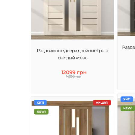
Раздв
Раздвижные двери двойные Грета
светлый ясень
12099 грн
14300 грн
ХИТ!
ХИТ!
АКЦИЯ!
NEW!
NEW!