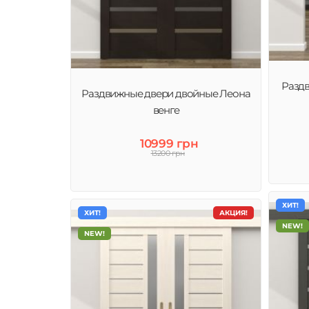
Раздв
Раздвижные двери двойные Леона
венге
10999 грн
13200 грн
ХИТ!
ХИТ!
АКЦИЯ!
NEW!
NEW!