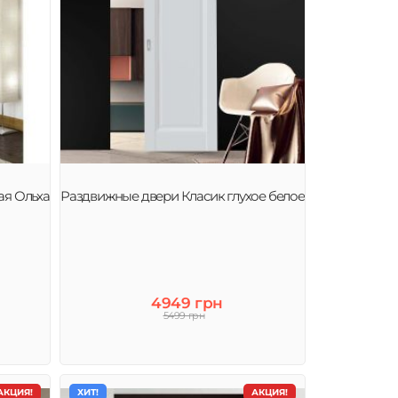
ая Ольха
Раздвижные двери Класик глухое белое
4949 грн
5499 грн
АКЦИЯ!
ХИТ!
АКЦИЯ!