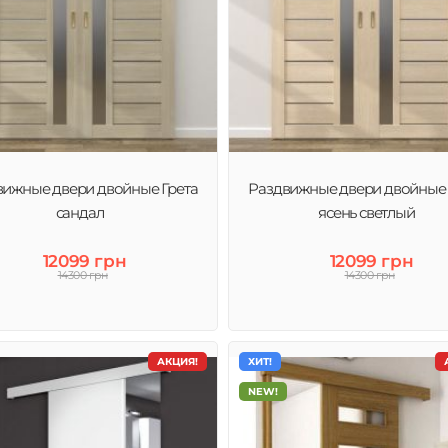
вижные двери двойные Грета
Раздвижные двери двойные 
сандал
ясень светлый
12099 грн
12099 грн
14300 грн
14300 грн
АКЦИЯ!
ХИТ!
NEW!