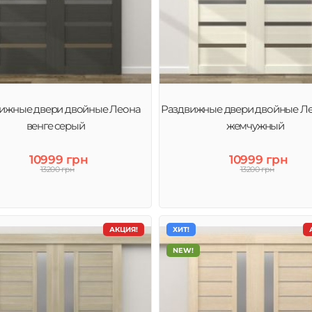
ижные двери двойные Леона
Раздвижные двери двойные Ле
венге серый
жемчужный
10999 грн
10999 грн
13200 грн
13200 грн
АКЦИЯ!
ХИТ!
NEW!