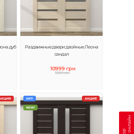
она дуб
Раздвижные двери двойные Леона
сандал
10999 грн
13200 грн
АКЦИЯ!
ХИТ!
АКЦИЯ!
NEW!