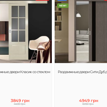
NEW!
жные двери Класик со стеклом
Раздвижные двери Сити Дуб 
3849 грн
4949 грн
4400 грн
6050 грн