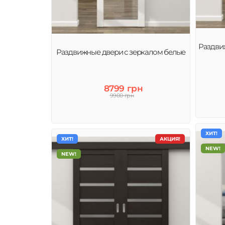
Раздви
Раздвижные двери с зеркалом белые
8799 грн
9900 грн
ХИТ!
ХИТ!
АКЦИЯ!
NEW!
NEW!