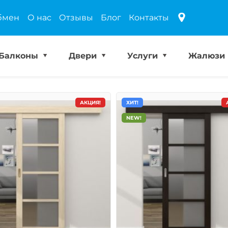
бмен
О нас
Отзывы
Блог
Контакты
Балконы
Двери
Услуги
Жалюзи
АКЦИЯ!
ХИТ!
NEW!