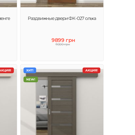
венге
Раздвижные двери ФК-027 ольха
9899 грн
11000 грн
АКЦИЯ!
ХИТ!
АКЦИЯ!
NEW!