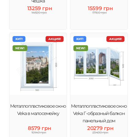
чешка
13259 грн
15599 грн
14820 грн
17160 грн
ХИТ!
АКЦИЯ!
ХИТ!
АКЦИЯ!
NEW!
NEW!
Металлопластиковое окно
Металлопластиковое окно
Veka в малосемейку
Veka Г-образный балкон
панельный дом
8579 грн
20279 грн
10140 грн
23400 грн