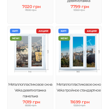
девятиэтажка
7020 грн
7799 грн
7800 грн
9360 грн
ХИТ!
АКЦИЯ!
ХИТ!
АКЦИЯ!
NEW!
NEW!
Металлопластиковое окна
Металлопластиковое окно
Veka девятиэтажка
Veka тройное стандартное
панелька
7019 грн
11699 грн
8580 грн
13260 грн