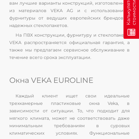
н
К
а
л
ь
к
у
л
я
т
о
р
с
т
о
и
м
о
с
т
и
о
н
л
а
й
вам лучшие варианты конструкций, изготовленных
из материалов VEKA AG и с использованием
фурнитуры от ведущих европейских брендов и
надежных стеклопакетов.
На ПВХ конструкции, фурнитуру и стеклопакеты
VEKA распространяется официальная гарантия, а
также мы предлагаем сервисное обслуживание в
течение всего срока эксплуатации.
Окна VEKA EUROLINE
Каждый клиент ищет свои идеальные
трехкамерные пластиковые окна Veka, в
зависимости от ситуации. То, что подходит для
мягкого климата, может не соответствовать даже
минимальным требованиям в суровых
климатических условиях. Функциональные