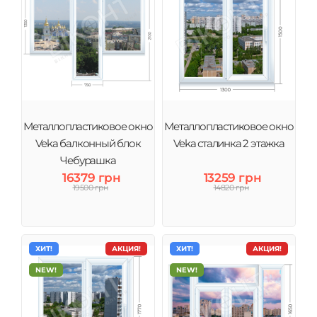
Металлопластиковое окно
Металлопластиковое окно
Veka балконный блок
Veka сталинка 2 этажка
Чебурашка
16379 грн
13259 грн
19500 грн
14820 грн
ХИТ!
АКЦИЯ!
ХИТ!
АКЦИЯ!
NEW!
NEW!