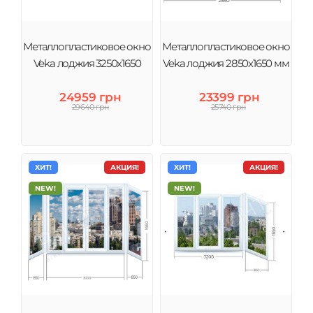
Металлопластиковое окно
Металлопластиковое окно
Veka лоджия 3250х1650
Veka лоджия 2850х1650 мм
24959 грн
23399 грн
29640 грн
25740 грн
ХИТ!
АКЦИЯ!
ХИТ!
АКЦИЯ!
NEW!
NEW!