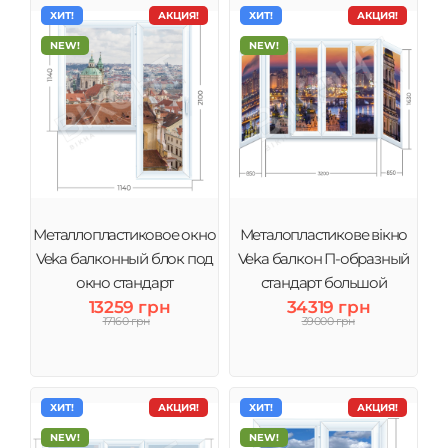
ХИТ!
АКЦИЯ!
ХИТ!
АКЦИЯ!
NEW!
NEW!
Металлопластиковое окно
Металопластикове вікно
Veka балконный блок под
Veka балкон П-образный
окно стандарт
стандарт большой
13259 грн
34319 грн
17160 грн
39000 грн
ХИТ!
АКЦИЯ!
ХИТ!
АКЦИЯ!
NEW!
NEW!