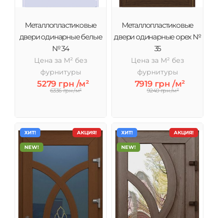
Металлопластиковые
Металлопластиковые
двери одинарные белые
двери одинарные орех №
№ 34
35
Цена за М² без
Цена за М² без
фурнитуры
фурнитуры
5279 грн /м²
7919 грн /м²
6336 грн /м²
9240 грн /м²
ХИТ!
АКЦИЯ!
ХИТ!
АКЦИЯ!
NEW!
NEW!