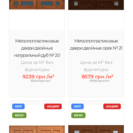
Металлопластиковые
Металлопластиковые
двери двойные
двери двойные орех № 21
натуральный дуб № 20
Цена за М² без
Цена за М² без
фурнитуры
фурнитуры
9239 грн /м²
8579 грн /м²
10164 грн /м²
9900 грн /м²
ХИТ!
АКЦИЯ!
ХИТ!
АКЦИЯ!
NEW!
NEW!