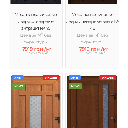
Металлопластиковые
Металлопластиковые
двери одинарные
двери одинарные венге №
антрацит № 45
46
Цена за М² без
Цена за М² без
фурнитуры
фурнитуры
7919 грн /м²
7919 грн /м²
9240 грн /м²
9240 грн /м²
ХИТ!
АКЦИЯ!
ХИТ!
АКЦИЯ!
NEW!
NEW!