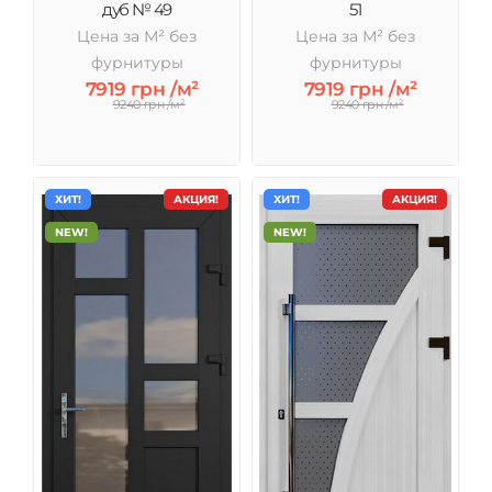
дуб № 49
51
Цена за М² без
Цена за М² без
фурнитуры
фурнитуры
7919 грн /м²
7919 грн /м²
9240 грн /м²
9240 грн /м²
ХИТ!
АКЦИЯ!
ХИТ!
АКЦИЯ!
NEW!
NEW!