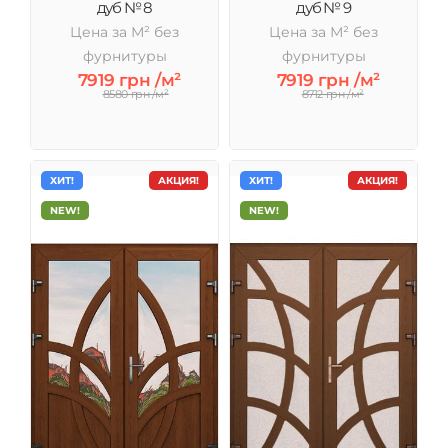
дуб № 8
дуб № 9
Цена за М² без
Цена за М² без
фурнитуры
фурнитуры
7919 грн /м²
7919 грн /м²
8580 грн /м²
8712 грн /м²
ХИТ!
АКЦИЯ!
ХИТ!
АКЦИЯ!
NEW!
NEW!