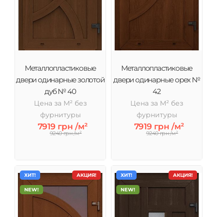
Металлопластиковые
Металлопластиковые
двери одинарные золотой
двери одинарные орех №
дуб № 40
42
Цена за М² без
Цена за М² без
фурнитуры
фурнитуры
7919 грн /м²
7919 грн /м²
9240 грн /м²
9240 грн /м²
ХИТ!
АКЦИЯ!
ХИТ!
АКЦИЯ!
NEW!
NEW!