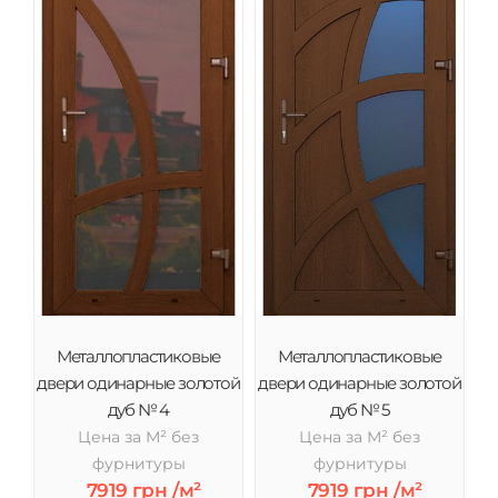
Металлопластиковые
Металлопластиковые
двери одинарные золотой
двери одинарные золотой
дуб № 4
дуб № 5
Цена за М² без
Цена за М² без
фурнитуры
фурнитуры
7919 грн /м²
7919 грн /м²