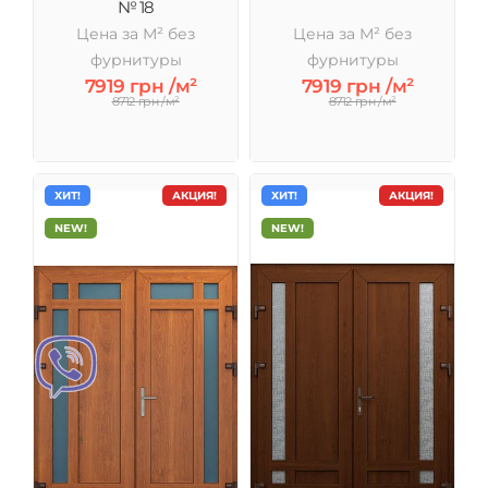
№ 18
Цена за М² без
Цена за М² без
фурнитуры
фурнитуры
7919 грн /м²
7919 грн /м²
8712 грн /м²
8712 грн /м²
ХИТ!
АКЦИЯ!
ХИТ!
АКЦИЯ!
NEW!
NEW!