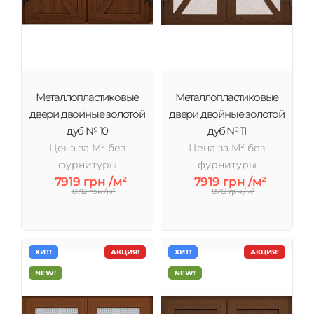
Металлопластиковые
Металлопластиковые
двери двойные золотой
двери двойные золотой
дуб № 10
дуб № 11
Цена за М² без
Цена за М² без
фурнитуры
фурнитуры
7919 грн /м²
7919 грн /м²
8712 грн /м²
8712 грн /м²
ХИТ!
АКЦИЯ!
ХИТ!
АКЦИЯ!
NEW!
NEW!