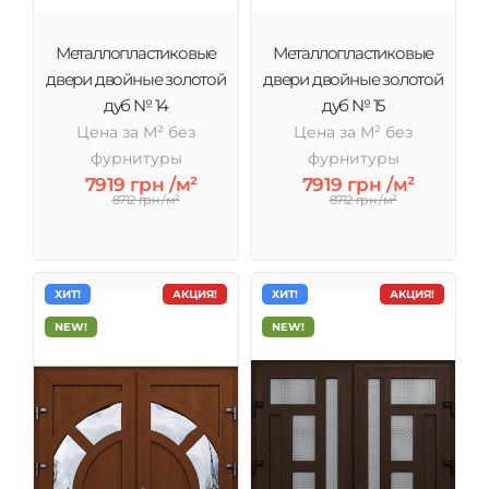
Металлопластиковые
Металлопластиковые
двери двойные золотой
двери двойные золотой
дуб № 14
дуб № 15
Цена за М² без
Цена за М² без
фурнитуры
фурнитуры
7919 грн /м²
7919 грн /м²
8712 грн /м²
8712 грн /м²
ХИТ!
АКЦИЯ!
ХИТ!
АКЦИЯ!
NEW!
NEW!