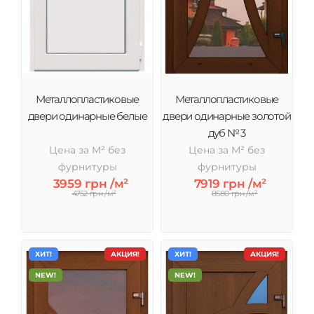
соотношение цены и качества.
Металлопластиковые
Металлопластиковые
двери одинарные белые
двери одинарные золотой
дуб № 3
Цена за М² без
Цена за М² без
фурнитуры
фурнитуры
3959 грн /м²
7919 грн /м²
4752 грн /м²
8580 грн /м²
ХИТ!
АКЦИЯ!
ХИТ!
АКЦИЯ!
NEW!
NEW!