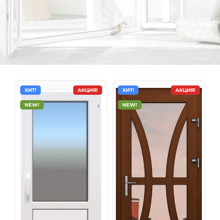
ХИТ!
АКЦИЯ!
ХИТ!
АКЦИЯ!
NEW!
NEW!
Металлопластиковые двери
Пластиковые двери одинаково хорошо подходят как
для внутреннего, так и для наружного использования
в общественных, коммерческих, административных и
жилых помещениях. Одно из самых главных
достоинств пластиковых дверей – это оптимальное