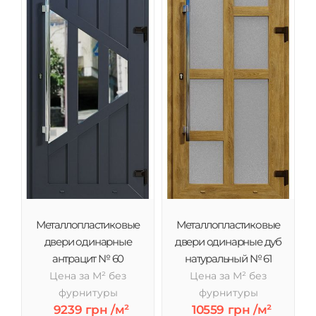
Металлопластиковые
Металлопластиковые
двери одинарные
двери одинарные дуб
антрацит № 60
натуральный № 61
Цена за М² без
Цена за М² без
фурнитуры
фурнитуры
9239 грн /м²
10559 грн /м²