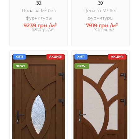
38
39
Цена за М² без
Цена за М² без
фурнитуры
фурнитуры
9239 грн /м²
7919 грн /м²
10560 грн /м²
9240 грн /м²
ХИТ!
АКЦИЯ!
ХИТ!
АКЦИЯ!
NEW!
NEW!