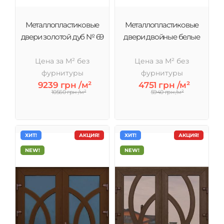
Металлопластиковые
Металлопластиковые
двери золотой дуб № 69
двери двойные белые
Цена за М² без
Цена за М² без
фурнитуры
фурнитуры
9239 грн /м²
4751 грн /м²
10560 грн /м²
5940 грн /м²
ХИТ!
АКЦИЯ!
ХИТ!
АКЦИЯ!
NEW!
NEW!