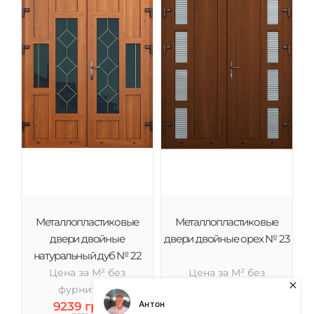
Металлопластиковые
Металлопластиковые
двери двойные
двери двойные орех № 23
натуральный дуб № 22
Цена за М² без
Цена за М² без
фурнитуры
фурнитуры
9239 грн /м²
7919 грн /м²