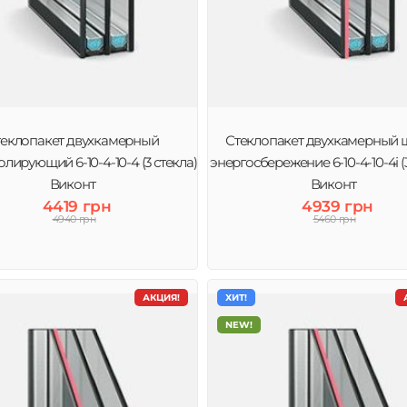
теклопакет двухкамерный
Стеклопакет двухкамерный 
лирующий 6-10-4-10-4 (3 стекла)
энергосбережение 6-10-4-10-4і (3
Виконт
Виконт
4419 грн
4939 грн
4940 грн
5460 грн
АКЦИЯ!
ХИТ!
NEW!