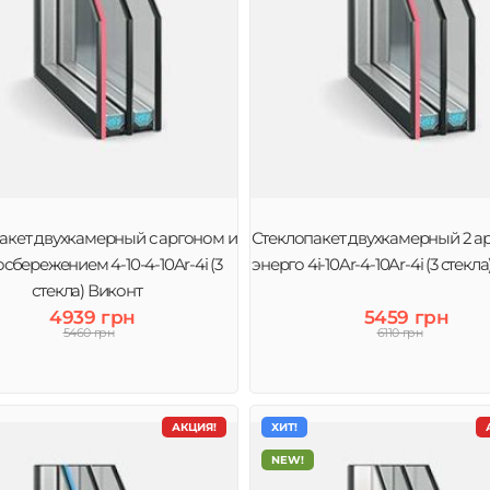
акет двухкамерный с аргоном и
Стеклопакет двухкамерный 2 ар
сбережением 4-10-4-10Ar-4i (3
энерго 4і-10Ar-4-10Ar-4i (3 стекл
стекла) Виконт
4939 грн
5459 грн
5460 грн
6110 грн
АКЦИЯ!
ХИТ!
NEW!