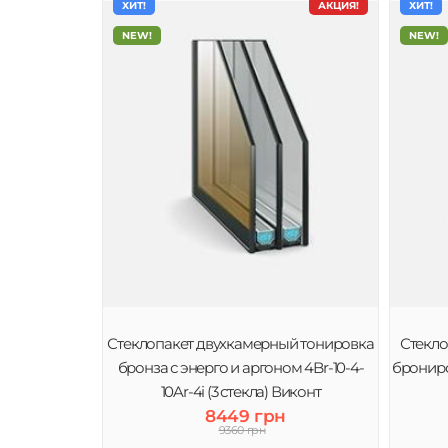
ХИТ!
АКЦИЯ!
ХИТ!
NEW!
NEW!
Стеклопакет двухкамерный тонировка
Стекло
бронза с энерго и аргоном 4Br-10-4-
брониро
10Ar-4i (3 стекла) Виконт
8449 грн
9360 грн