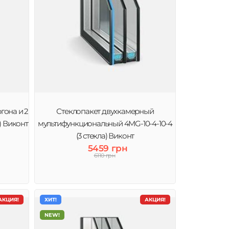
гона и 2
Стеклопакет двухкамерный
а) Виконт
мультифункциональный 4MG-10-4-10-4
(3 стекла) Виконт
5459 грн
6110 грн
АКЦИЯ!
ХИТ!
АКЦИЯ!
NEW!