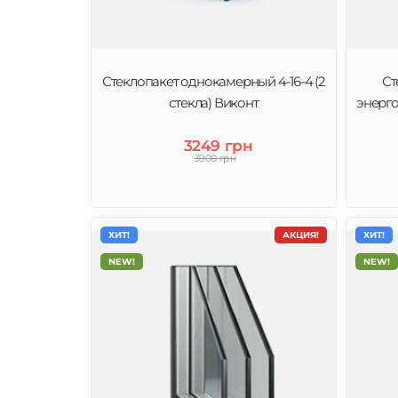
Стеклопакет однокамерный 4-16-4 (2
Ст
стекла) Виконт
энерго
3249 грн
3900 грн
ХИТ!
АКЦИЯ!
ХИТ!
NEW!
NEW!