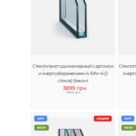
Стеклопакет однокамерный с аргоном
Стеклоп
и энергосбережением 4-10Ar-4і (2
энерго
стекла) Виконт
3899 грн
4550 грн
ХИТ!
АКЦИЯ!
ХИТ!
NEW!
NEW!