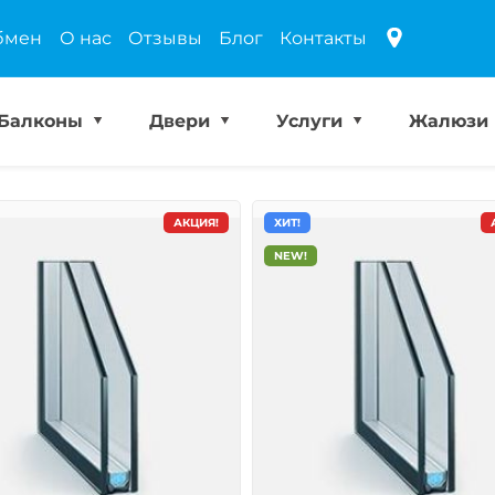
бмен
О нас
Отзывы
Блог
Контакты
Балконы
Двери
Услуги
Жалюзи
АКЦИЯ!
ХИТ!
NEW!