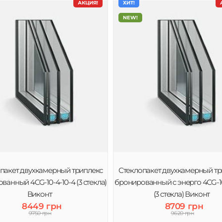
АКЦИЯ!
ХИТ!
NEW!
пакет двухкамерный триплекс
Стеклопакет двухкамерный тр
ванный 4CG-10-4-10-4 (3 стекла)
бронированный с энерго 4CG-10
Виконт
(3 стекла) Виконт
8449 грн
8709 грн
9750 грн
9620 грн