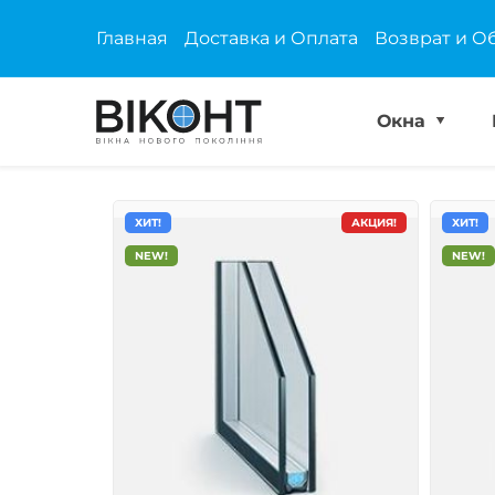
Главная
Доставка и Оплата
Возврат и О
Окна
ХИТ!
АКЦИЯ!
ХИТ!
NEW!
NEW!