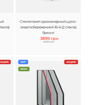
ый
Стеклопакет однокамерный шумо-
текла)
энергосбережение 6-16-4і (2 стекла)
Виконт
3899 грн
4680 грн
АКЦИЯ!
ХИТ!
АКЦИЯ!
NEW!