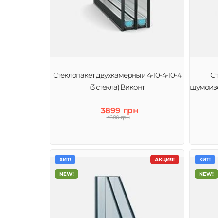
Стеклопакет двухкамерный 4-10-4-10-4
С
(3 стекла) Виконт
шумоизо
3899 грн
4680 грн
ХИТ!
АКЦИЯ!
ХИТ!
NEW!
NEW!