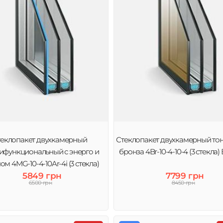
теклопакет двухкамерный
Стеклопакет двухкамерный то
ифункциональный с энерго и
бронза 4Br-10-4-10-4 (3 стекла)
ом 4MG-10-4-10Ar-4і (3 стекла)
5849 грн
Виконт
7799 грн
6500 грн
8450 грн