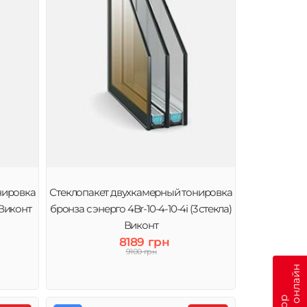
нировка
Стеклопакет двухкамерный тонировка
 Виконт
бронза с энерго 4Br-10-4-10-4і (3 стекла)
Виконт
8189 грн
9100 грн