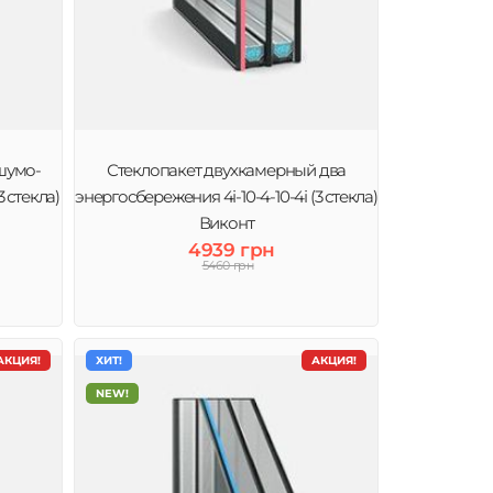
шумо-
Стеклопакет двухкамерный два
 стекла)
энергосбережения 4і-10-4-10-4і (3 стекла)
Виконт
4939 грн
5460 грн
АКЦИЯ!
ХИТ!
АКЦИЯ!
NEW!