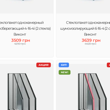
еклопакет однокамерный
Стеклопакет однокамерн
сберегающий 4-16-4і (2 стекла)
шумоизолирующий 6-16-4 (2 с
Виконт
Виконт
3509 грн
3639 грн
4290 грн
4420 грн
АКЦИЯ!
ХИТ!
NEW!