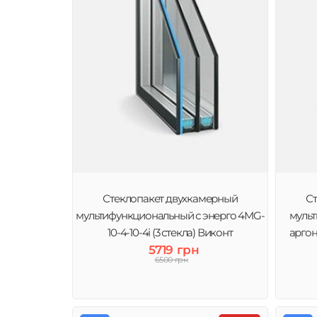
Стеклопакет двухкамерный
С
мультифункциональный с энерго 4MG-
мульт
10-4-10-4i (3 стекла) Виконт
аргон
5719 грн
6500 грн