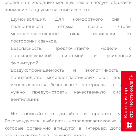
особенно в холодные месяцы. Также следует обратить
внимание на другие важные аспекты:
Шумоизоляция. Для комфортного сна и
полноценного отдыха важно, чтобы
металлопластиковые окна защищали от
посторонних звуков.
Безопасность. Предпочитайте модели с
противовзломной системой и усиленной
фурнитурой.
Воздухопроницаемость и экологичность. В
н
производстве металлопластиковых окон должны
использоваться безопасные материалы, а также
К
а
л
ь
к
у
л
я
т
о
р
с
т
о
и
м
о
с
т
и
о
н
л
а
й
нужно предусмотреть качественную систему
вентиляции.
Не забывайте о дизайне и простоте ухода.
Рекомендуется выбирать металлопластиковые окна,
которые органично впишутся в интерьер, дополняя
его, и не потребуют сложного ухода.