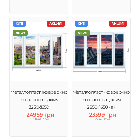
ХИТ!
АКЦИЯ!
ХИТ!
АКЦИЯ!
NEW!
NEW!
Металлопластиковое окно
Металлопластиковое окно
в спальню лоджия
в спальню лоджия
3250х1650
2850х1650 мм
24959 грн
23399 грн
29640 грн
25740 грн