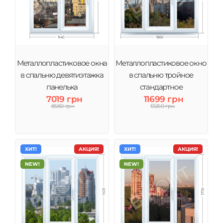
Металлопластиковое окна
Металлопластиковое окно
в спальню девятиэтажка
в спальню тройное
панелька
стандартное
7019 грн
11699 грн
8580 грн
13260 грн
ХИТ!
АКЦИЯ!
ХИТ!
АКЦИЯ!
NEW!
NEW!