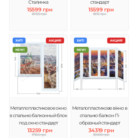
Сталинка
стандарт
15599 грн
15599 грн
18720 грн
1872 грн
ХИТ!
АКЦИЯ!
ХИТ!
АКЦИЯ!
NEW!
NEW!
Металлопластиковое окно
Металопластикове вікно в
в спальню балконный блок
спальню балкон П-
под окно стандарт
образный стандарт
13259 грн
34319 грн
большой
17160 грн
39000 грн