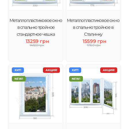
Металлопластиковое окно
Металлопластиковое окно
в спальню тройное
в спальню тройное в
стандартное чешка
Сталинку
13259 грн
15599 грн
14820 грн
17160 грн
ХИТ!
АКЦИЯ!
ХИТ!
АКЦИЯ!
NEW!
NEW!