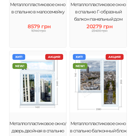
Металлопластиковое окно
Металлопластиковое окно
в спальню в малосемейку
в спальню Г-образный
балкон панельный дом
8579 грн
20279 грн
10140 грн
23400 грн
ХИТ!
АКЦИЯ!
ХИТ!
АКЦИЯ!
NEW!
NEW!
Металлопластиковое окно/
Металлопластиковое окно
дверь двойная в спальню
в спальню балконный блок