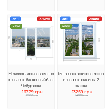
ХИТ!
АКЦИЯ!
ХИТ!
АКЦИЯ!
NEW!
NEW!
Металлопластиковое окно
Металлопластиковое окно
в спальню балконный блок
в спальню сталинка 2
Чебурашка
этажка
16379 грн
13259 грн
19500 грн
14820 грн