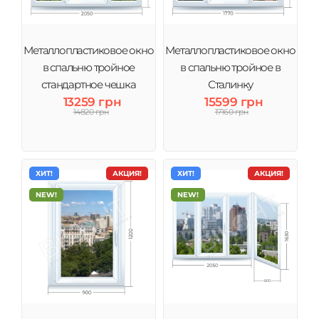
Металлопластиковое окно
Металлопластиковое окно
в спальню тройное
в спальню тройное в
стандартное чешка
Сталинку
13259 грн
15599 грн
14820 грн
17160 грн
ХИТ!
АКЦИЯ!
ХИТ!
АКЦИЯ!
NEW!
NEW!