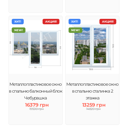
ХИТ!
АКЦИЯ!
ХИТ!
АКЦИЯ!
NEW!
NEW!
Металлопластиковое окно
Металлопластиковое окно
в спальню балконный блок
в спальню сталинка 2
Чебурашка
этажка
16379 грн
13259 грн
19500 грн
14820 грн