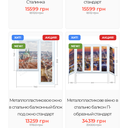
Сталинка
стандарт
15599 грн
15599 грн
18720 грн
1872 грн
ХИТ!
АКЦИЯ!
ХИТ!
АКЦИЯ!
NEW!
NEW!
Металлопластиковое окно
Металопластикове вікно в
в спальню балконный блок
спальню балкон П-
под окно стандарт
образный стандарт
13259 грн
34319 грн
большой
17160 грн
39000 грн