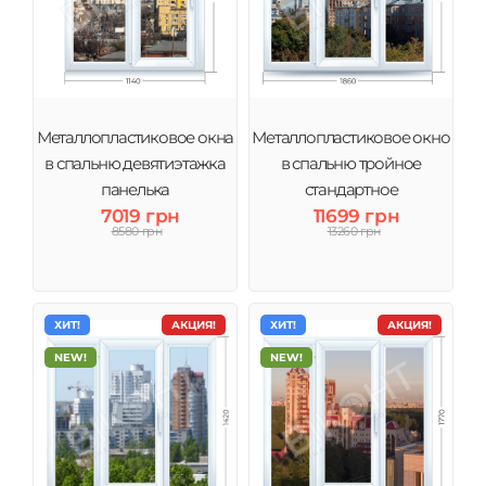
Металлопластиковое окна
Металлопластиковое окно
в спальню девятиэтажка
в спальню тройное
панелька
стандартное
7019 грн
11699 грн
8580 грн
13260 грн
ХИТ!
АКЦИЯ!
ХИТ!
АКЦИЯ!
NEW!
NEW!