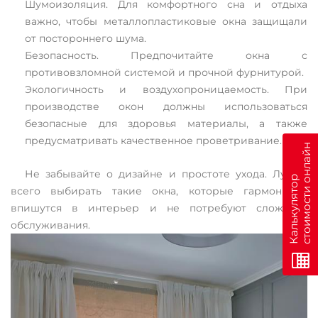
Шумоизоляция. Для комфортного сна и отдыха
важно, чтобы металлопластиковые окна защищали
от постороннего шума.
Безопасность. Предпочитайте окна с
противовзломной системой и прочной фурнитурой.
Экологичность и воздухопроницаемость. При
производстве окон должны использоваться
безопасные для здоровья материалы, а также
предусматривать качественное проветривание.
н
Не забывайте о дизайне и простоте ухода. Лучше
К
а
л
ь
к
у
л
я
т
о
р
с
т
о
и
м
о
с
т
и
о
н
л
а
й
всего выбирать такие окна, которые гармонично
впишутся в интерьер и не потребуют сложного
обслуживания.