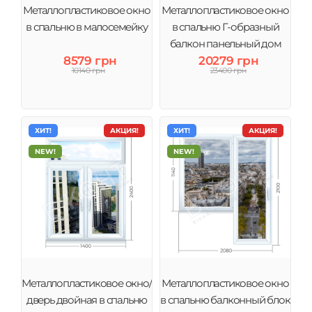
Металлопластиковое окно
Металлопластиковое окно
в спальню в малосемейку
в спальню Г-образный
балкон панельный дом
8579 грн
20279 грн
10140 грн
23400 грн
ХИТ!
АКЦИЯ!
ХИТ!
АКЦИЯ!
NEW!
NEW!
Металлопластиковое окно/
Металлопластиковое окно
дверь двойная в спальню
в спальню балконный блок