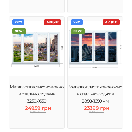
ХИТ!
АКЦИЯ!
ХИТ!
АКЦИЯ!
NEW!
NEW!
Металлопластиковое окно
Металлопластиковое окно
в спальню лоджия
в спальню лоджия
3250х1650
2850х1650 мм
24959 грн
23399 грн
29640 грн
25740 грн