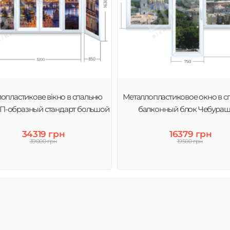
опластикове вікно в спальню
Металлопластиковое окно в с
 П-образный стандарт большой
балконный блок Чебураш
34319 грн
16379 грн
39000 грн
19500 грн