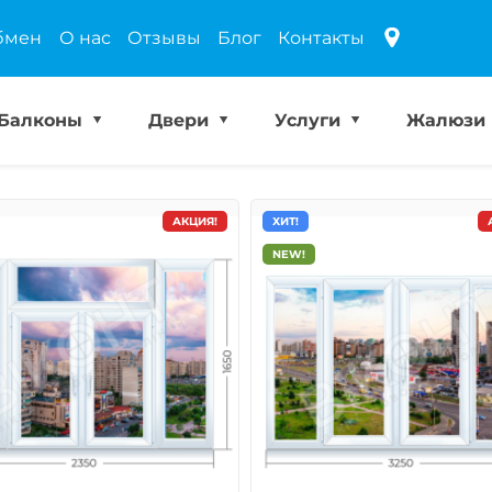
бмен
О нас
Отзывы
Блог
Контакты
Балконы
Двери
Услуги
Жалюзи
АКЦИЯ!
ХИТ!
NEW!