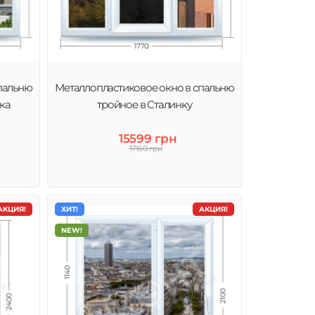
пальню
Металлопластиковое окно в спальню
ка
тройное в Сталинку
15599 грн
17160 грн
АКЦИЯ!
ХИТ!
АКЦИЯ!
NEW!