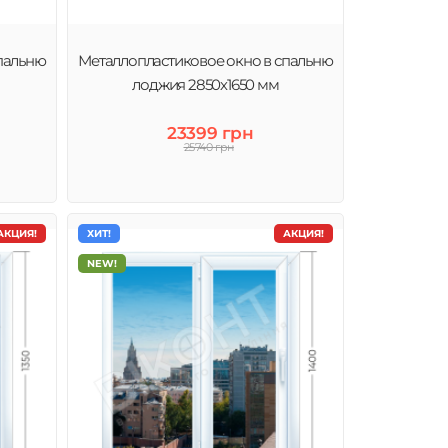
пальню
Металлопластиковое окно в спальню
лоджия 2850х1650 мм
23399 грн
25740 грн
АКЦИЯ!
ХИТ!
АКЦИЯ!
NEW!