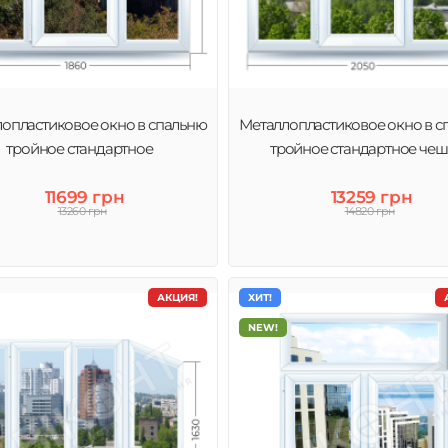
опластиковое окно в спальню
Металлопластиковое окно в с
тройное стандартное
тройное стандартное чеш
11699 грн
13259 грн
13260 грн
14820 грн
АКЦИЯ!
ХИТ!
NEW!