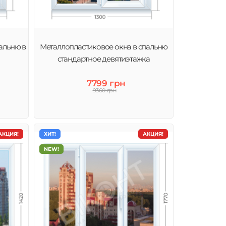
альню в
Металлопластиковое окна в спальню
стандартное девятиэтажка
7799 грн
9360 грн
АКЦИЯ!
ХИТ!
АКЦИЯ!
NEW!