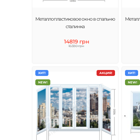
Металлопластиковое окно в спальню
Металл
сталинка
14819 грн
16380 грн
ХИТ!
АКЦИЯ!
ХИТ!
NEW!
NEW!