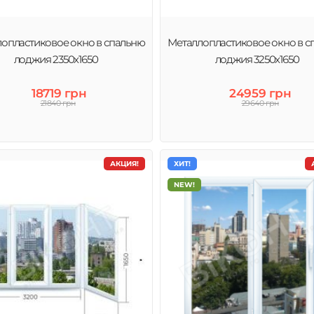
опластиковое окно в спальню
Металлопластиковое окно в с
лоджия 2350х1650
лоджия 3250х1650
18719 грн
24959 грн
21840 грн
29640 грн
АКЦИЯ!
ХИТ!
NEW!