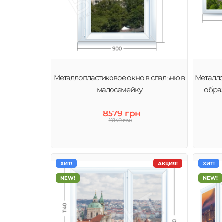
Металлопластиковое окно в спальню в
Металло
малосемейку
обра
8579 грн
10140 грн
ХИТ!
АКЦИЯ!
ХИТ!
NEW!
NEW!