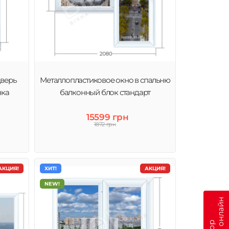
дверь
Металлопластиковое окно в спальню
нка
балконный блок стандарт
15599 грн
1872 грн
АКЦИЯ!
ХИТ!
АКЦИЯ!
NEW!