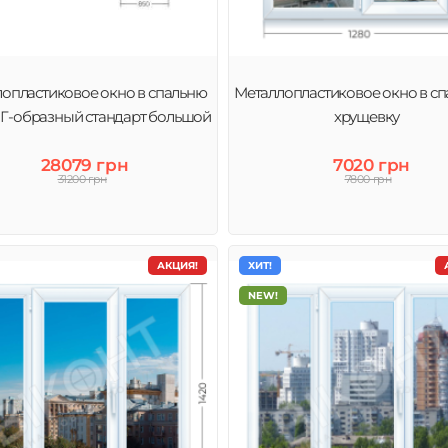
опластиковое окно в спальню
Металлопластиковое окно в сп
 Г-образный стандарт большой
хрущевку
28079 грн
7020 грн
31200 грн
7800 грн
АКЦИЯ!
ХИТ!
NEW!