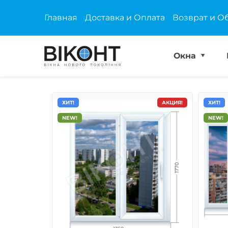
Главная
Доставка и Оплата
Возврат и О
Окна
ХИТ!
АКЦИЯ!
ХИТ!
NEW!
NEW!