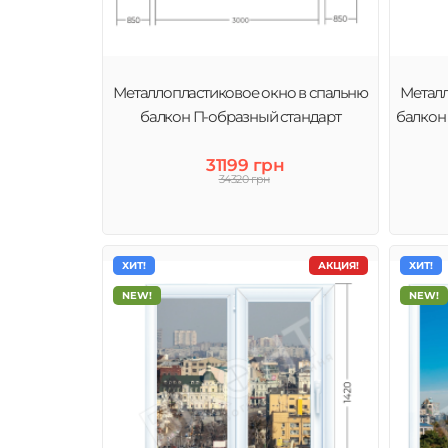
Металлопластиковое окно в спальню
Металл
балкон П-образный стандарт
балкон
31199 грн
34320 грн
ХИТ!
АКЦИЯ!
ХИТ!
NEW!
NEW!