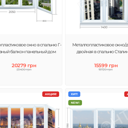
пластиковое окно в спальню Г-
Металлопластиковое окно/
зный балкон панельный дом
двойная в спальню Стали
20279 грн
15599 грн
23400 грн
18720 грн
АКЦИЯ!
ХИТ!
NEW!