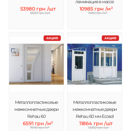
ламинация в массе
53980 грн /шт
10985 грн /м²
58221 грн /шт
13182 грн /м²
АКЦИЯ!
АКЦИЯ!
Металлопластиковые
Металлопластиковые
межкомнатные двери
межкомнатные двери
Rehau 60
Rehau 60 мм Ecosol
6591 грн /м²
11864 грн /шт
7690 грн /м²
12962 грн /шт