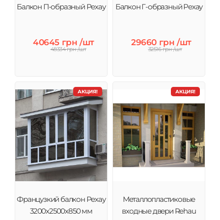
Балкон П-образный Рехау
Балкон Г-образный Рехау
40645 грн /шт
29660 грн /шт
48334 грн /шт
32516 грн /шт
АКЦИЯ!
АКЦИЯ!
Французкий балкон Рехау
Металлопластиковые
3200х2500х850 мм
входные двери Rehau