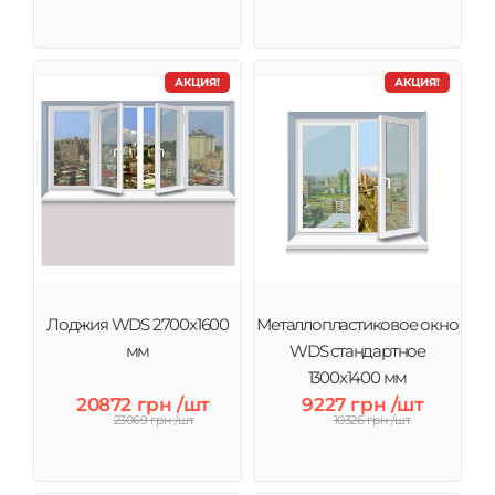
АКЦИЯ!
АКЦИЯ!
Лоджия WDS 2700х1600
Металлопластиковое окно
мм
WDS стандартное
1300x1400 мм
20872 грн /шт
9227 грн /шт
23069 грн /шт
10326 грн /шт