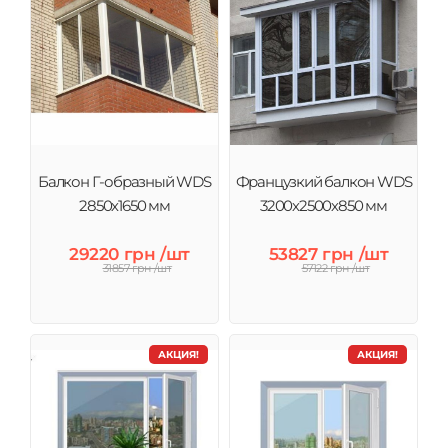
Балкон Г-образный WDS
Французкий балкон WDS
2850х1650 мм
3200х2500х850 мм
29220 грн /шт
53827 грн /шт
31857 грн /шт
57122 грн /шт
АКЦИЯ!
АКЦИЯ!