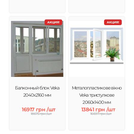
АКЦИЯ!
АКЦИЯ!
Балконный блок Veka
Металопластикове вікно
2040x2160 мм
Veka тристулкове
2060х1400 мм
16917 грн /шт
13841 грн /шт
18675 грн /шт
16697 грн /шт