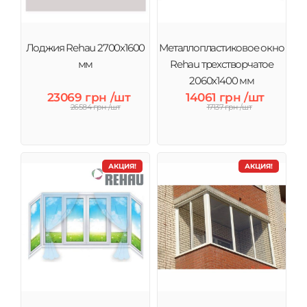
Лоджия Rehau 2700х1600
Металлопластиковое окно
мм
Rehau трехстворчатое
2060х1400 мм
23069 грн /шт
14061 грн /шт
26584 грн /шт
17137 грн /шт
АКЦИЯ!
АКЦИЯ!