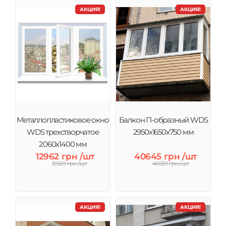
АКЦИЯ!
АКЦИЯ!
Металлопластиковое окно
Балкон П-образный WDS
WDS трехстворчатое
2950х1650х750 мм
2060х1400 мм
12962 грн /шт
40645 грн /шт
15929 грн /шт
45039 грн /шт
АКЦИЯ!
АКЦИЯ!