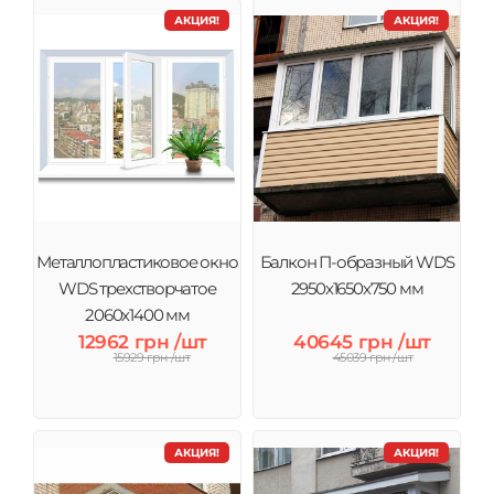
АКЦИЯ!
АКЦИЯ!
Металлопластиковое окно
Балкон П-образный WDS
WDS трехстворчатое
2950х1650х750 мм
2060х1400 мм
12962 грн /шт
40645 грн /шт
15929 грн /шт
45039 грн /шт
АКЦИЯ!
АКЦИЯ!