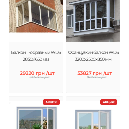
Балкон Г-образный WDS
Французкий балкон WDS
2850х1650 мм
3200х2500х850 мм
29220 грн /шт
53827 грн /шт
31857 грн /шт
57122 грн /шт
АКЦИЯ!
АКЦИЯ!