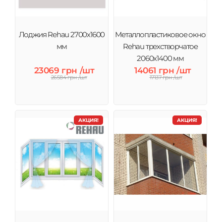
Лоджия Rehau 2700х1600
Металлопластиковое окно
мм
Rehau трехстворчатое
2060х1400 мм
23069 грн /шт
14061 грн /шт
26584 грн /шт
17137 грн /шт
АКЦИЯ!
АКЦИЯ!