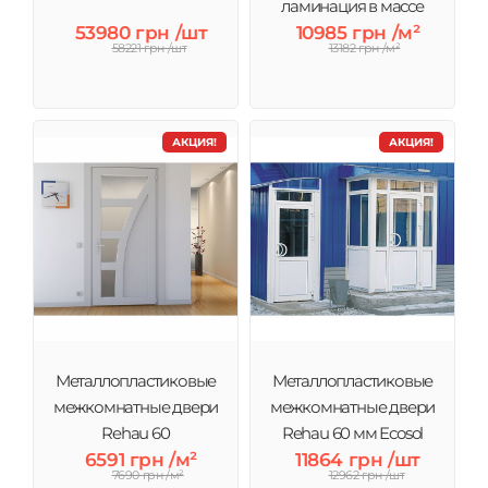
ламинация в массе
53980 грн /шт
10985 грн /м²
58221 грн /шт
13182 грн /м²
АКЦИЯ!
АКЦИЯ!
Металлопластиковые
Металлопластиковые
межкомнатные двери
межкомнатные двери
Rehau 60
Rehau 60 мм Ecosol
6591 грн /м²
11864 грн /шт
7690 грн /м²
12962 грн /шт