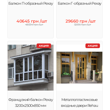
Балкон П-образный Рехау
Балкон Г-образный Рехау
40645 грн /шт
29660 грн /шт
48334 грн /шт
32516 грн /шт
АКЦИЯ!
АКЦИЯ!
Французкий балкон Рехау
Металлопластиковые
3200х2500х850 мм
входные двери Rehau