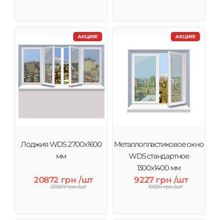
АКЦИЯ!
АКЦИЯ!
Лоджия WDS 2700х1600
Металлопластиковое окно
мм
WDS стандартное
1300x1400 мм
20872 грн /шт
9227 грн /шт
23069 грн /шт
10326 грн /шт