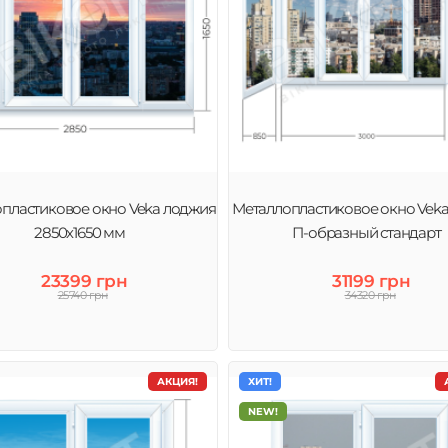
пластиковое окно Veka лоджия
Металлопластиковое окно Veka
2850х1650 мм
П-образный стандарт
23399 грн
31199 грн
25740 грн
34320 грн
АКЦИЯ!
ХИТ!
NEW!