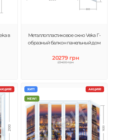
eka в
Металлопластиковое окно Veka Г-
образный балкон панельный дом
20279 грн
23400 грн
АКЦИЯ!
ХИТ!
АКЦИЯ!
NEW!