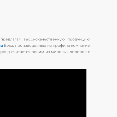
редлагая высококачественную продукцию,
на
Века, произведенные из профиля компании
 бренд считается одним из мировых лидеров в