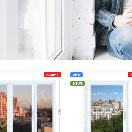
АКЦИЯ!
ХИТ!
NEW!
кна Veka