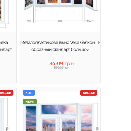
Veka
Металопластикове вікно Veka балкон П-
андарт
образный стандарт большой
34319 грн
39000 грн
АКЦИЯ!
ХИТ!
АКЦИЯ!
NEW!