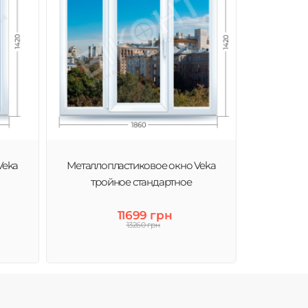
Veka
Металлопластиковое окно Veka
тройное стандартное
11699 грн
13260 грн