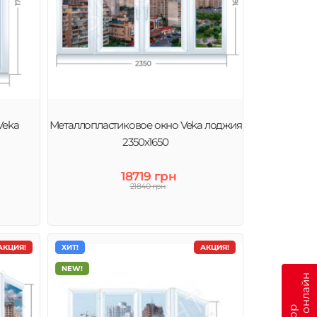
Veka
Металлопластиковое окно Veka лоджия
2350х1650
18719 грн
21840 грн
АКЦИЯ!
ХИТ!
АКЦИЯ!
NEW!