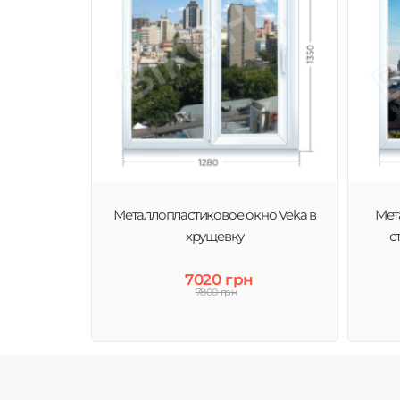
Металлопластиковое окно Veka в
Мет
хрущевку
с
7020 грн
7800 грн