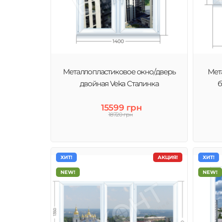
Металлопластиковое окно/дверь
Мет
двойная Veka Сталинка
б
15599 грн
18720 грн
ХИТ!
АКЦИЯ!
ХИТ!
NEW!
NEW!