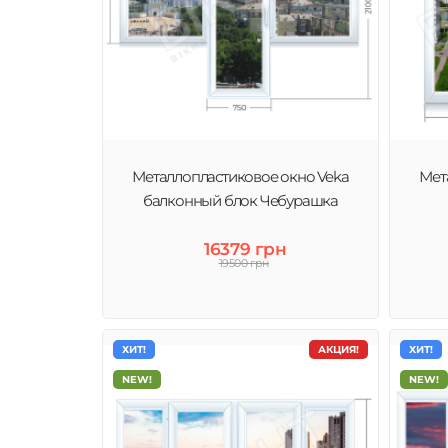
Металлопластиковое окно Veka
Мет
балконный блок Чебурашка
16379 грн
19500 грн
ХИТ!
АКЦИЯ!
ХИТ!
NEW!
NEW!