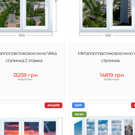
аллопластиковое окно Veka
Металлопластиковое окно 
сталинка 2 этажка
сталинка
13259 грн
14819 грн
14820 грн
16380 грн
АКЦИЯ!
ХИТ!
NEW!