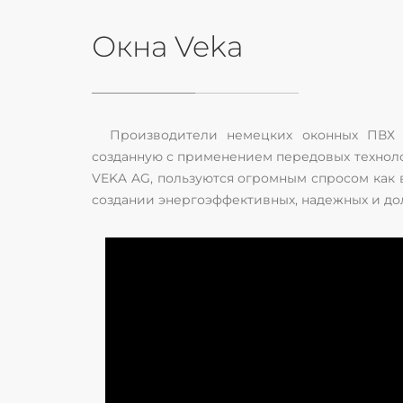
Окна Veka
Производители немецких оконных ПВХ 
созданную с применением передовых технол
VEKA AG, пользуются огромным спросом как в
создании энергоэффективных, надежных и до