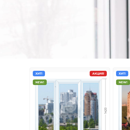
ХИТ!
АКЦИЯ!
ХИТ!
NEW!
NEW!
Металлопластиковые о