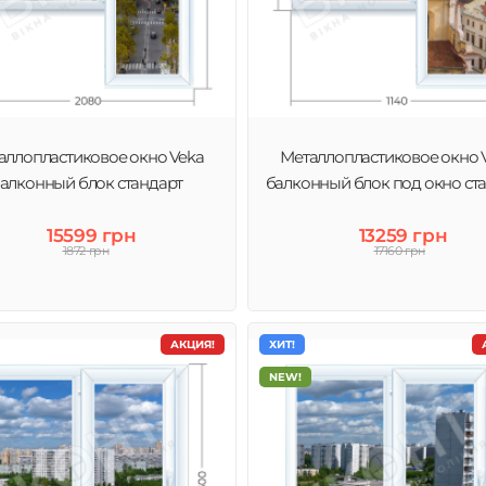
аллопластиковое окно Veka
Металлопластиковое окно 
алконный блок стандарт
балконный блок под окно ст
15599 грн
13259 грн
1872 грн
17160 грн
АКЦИЯ!
ХИТ!
NEW!