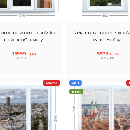
дукцию немецкой
ей. Профильные
аллопластиковое окно Veka
Металлопластиковое окно V
тройное в Сталинку
малосемейку
15599 грн
8579 грн
17160 грн
10140 грн
АКЦИЯ!
ХИТ!
NEW!