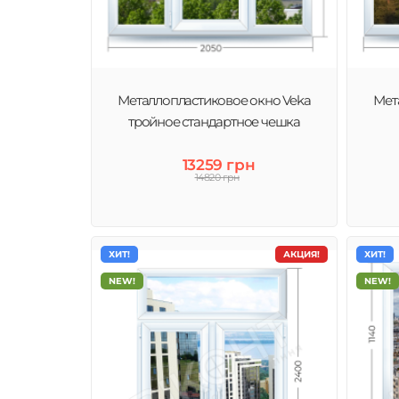
Окна Века пользуются популярностью в Украине. Про
компании по достоинству оценили тысячи потребител
системы
Металлопластиковое окно Veka
Мет
тройное стандартное чешка
13259 грн
14820 грн
ХИТ!
АКЦИЯ!
ХИТ!
NEW!
NEW!