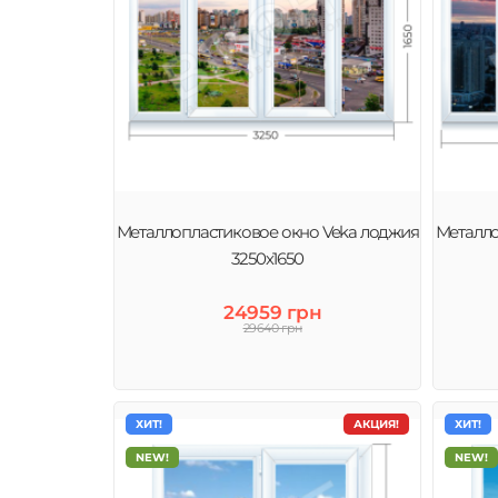
Металлопластиковое окно Veka лоджия
Металло
3250х1650
24959 грн
29640 грн
ХИТ!
АКЦИЯ!
ХИТ!
NEW!
NEW!