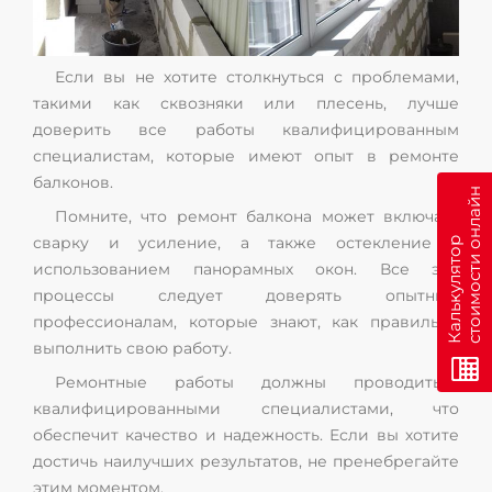
Если вы не хотите столкнуться с проблемами,
такими как сквозняки или плесень, лучше
доверить все работы квалифицированным
специалистам, которые имеют опыт в ремонте
балконов.
н
Помните, что ремонт балкона может включать
сварку и усиление, а также остекление с
К
а
л
ь
к
у
л
я
т
о
р
с
т
о
и
м
о
с
т
и
о
н
л
а
й
использованием панорамных окон. Все эти
процессы следует доверять опытным
профессионалам, которые знают, как правильно
выполнить свою работу.
Ремонтные работы должны проводиться
квалифицированными специалистами, что
обеспечит качество и надежность. Если вы хотите
достичь наилучших результатов, не пренебрегайте
этим моментом.