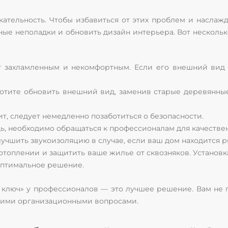
ательность. Чтобы избавиться от этих проблем и наслажд
ые неполадки и обновить дизайн интерьера. Вот несколько
ит захламленным и некомфортным. Если его внешний вид 
ы хотите обновить внешний вид, заменив старые деревян
ит, следует немедленно позаботиться о безопасности.
дь, необходимо обращаться к профессионалам для качестве
лучшить звукоизоляцию в случае, если ваш дом находится 
 отоплении и защитить ваше жилье от сквозняков. Устано
оптимальное решение.
д ключ» у профессионалов — это лучшее решение. Вам не
угими организационными вопросами.