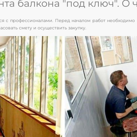
та балкона "под ключ". О
ся с профессионалами. Перед началом работ необходимо 
асовать смету и осуществить закупку.