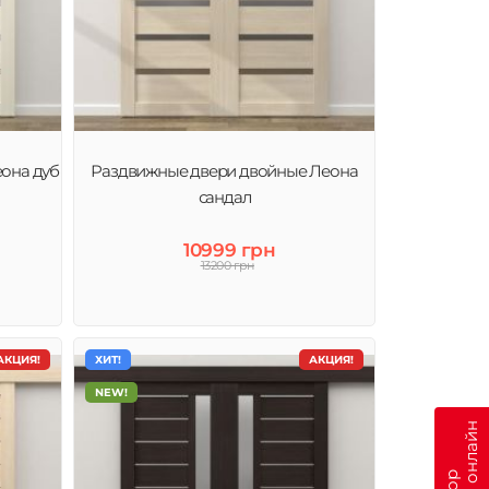
она дуб
Раздвижные двери двойные Леона
сандал
10999 грн
13200 грн
АКЦИЯ!
ХИТ!
АКЦИЯ!
NEW!