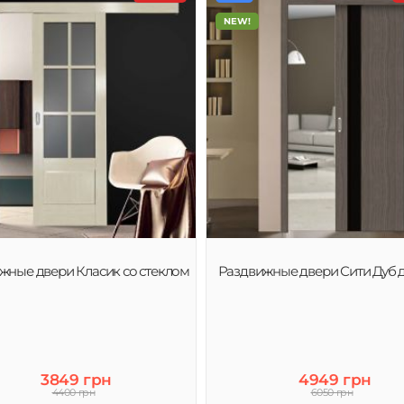
NEW!
жные двери Класик со стеклом
Раздвижные двери Сити Дуб 
3849 грн
4949 грн
4400 грн
6050 грн