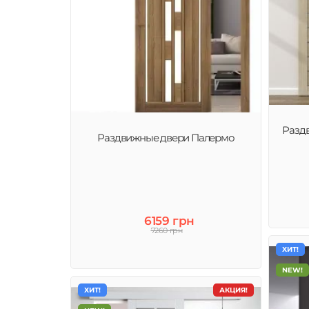
Разд
Раздвижные двери Палермо
6159 грн
7260 грн
ХИТ!
NEW!
ХИТ!
АКЦИЯ!