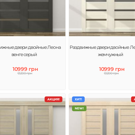
ижные двери двойные Леона
Раздвижные двери двойные Ле
венге серый
жемчужный
10999 грн
10999 грн
13200 грн
13200 грн
АКЦИЯ!
ХИТ!
NEW!