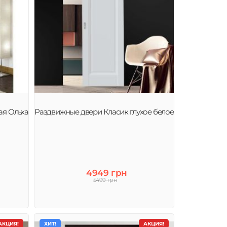
ая Ольха
Раздвижные двери Класик глухое белое
4949 грн
5499 грн
АКЦИЯ!
ХИТ!
АКЦИЯ!