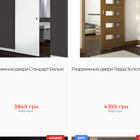
ижные двери Стандарт Белые
Раздвижные двери Герда Золот
3849 грн
4399 грн
4400 грн
5060 грн
АКЦИЯ!
ХИТ!