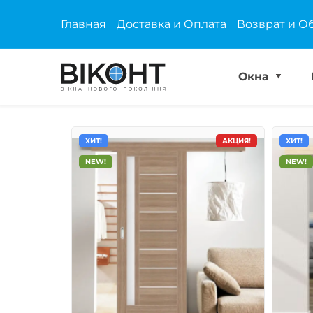
Главная
Доставка и Оплата
Возврат и О
Окна
ХИТ!
АКЦИЯ!
ХИТ!
NEW!
NEW!