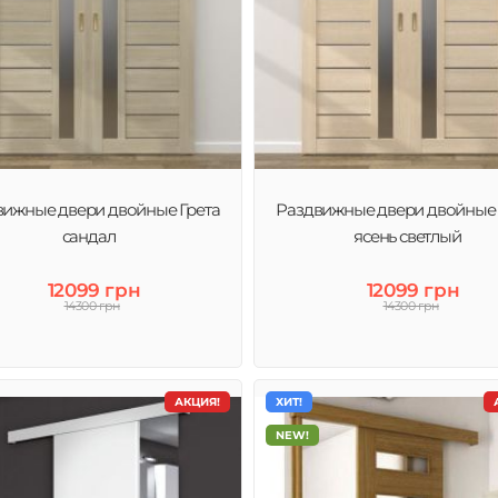
вижные двери двойные Грета
Раздвижные двери двойные 
сандал
ясень светлый
12099 грн
12099 грн
14300 грн
14300 грн
АКЦИЯ!
ХИТ!
NEW!