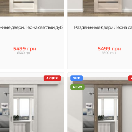
жные двери Леона светлый дуб
Раздвижные двери Леона с
5499 грн
5499 грн
6600 грн
6600 грн
АКЦИЯ!
ХИТ!
NEW!