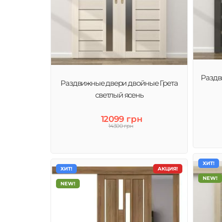
Раздв
Раздвижные двери двойные Грета
светлый ясень
12099 грн
14300 грн
ХИТ!
ХИТ!
АКЦИЯ!
NEW!
NEW!