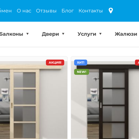
бмен
О нас
Отзывы
Блог
Контакты
Балконы
Двери
Услуги
Жалюзи
АКЦИЯ!
ХИТ!
NEW!