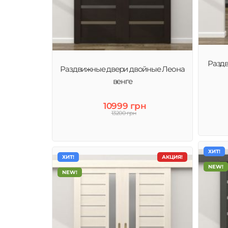
Раздв
Раздвижные двери двойные Леона
венге
10999 грн
13200 грн
ХИТ!
ХИТ!
АКЦИЯ!
NEW!
NEW!