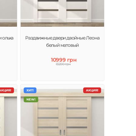
 ольха
Раздвижные двери двойные Леона
белый матовый
10999 грн
13200 грн
АКЦИЯ!
ХИТ!
АКЦИЯ!
NEW!