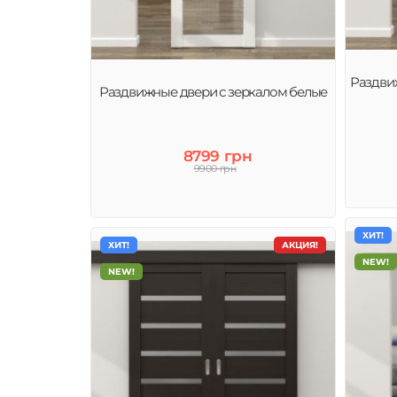
Раздви
Раздвижные двери с зеркалом белые
8799 грн
9900 грн
ХИТ!
ХИТ!
АКЦИЯ!
NEW!
NEW!