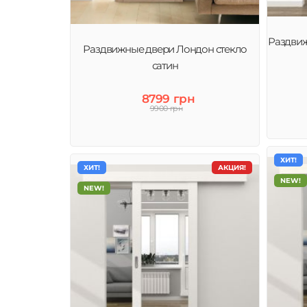
Раздвиж
Раздвижные двери Лондон стекло
сатин
8799 грн
9900 грн
ХИТ!
ХИТ!
АКЦИЯ!
NEW!
NEW!