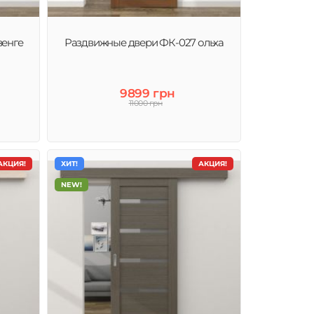
венге
Раздвижные двери ФК-027 ольха
9899 грн
11000 грн
АКЦИЯ!
ХИТ!
АКЦИЯ!
NEW!