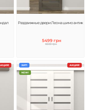
андал
Раздвижные двери Леона шимо антик
5499 грн
6600 грн
АКЦИЯ!
ХИТ!
АКЦИЯ!
NEW!