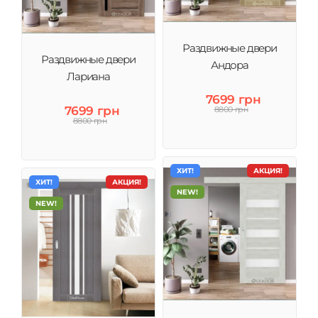
Раздвижные двери
Раздвижные двери
Андора
Лариана
7699 грн
7699 грн
8800 грн
8800 грн
ХИТ!
АКЦИЯ!
ХИТ!
АКЦИЯ!
NEW!
NEW!