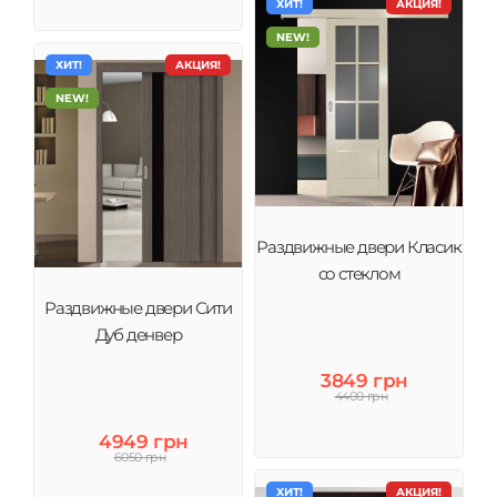
ХИТ!
АКЦИЯ!
NEW!
ХИТ!
АКЦИЯ!
NEW!
Раздвижные двери Класик
со стеклом
Раздвижные двери Сити
Дуб денвер
3849 грн
4400 грн
4949 грн
6050 грн
ХИТ!
АКЦИЯ!