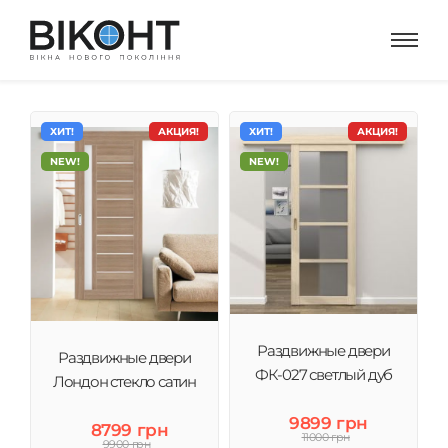
ХИТ!
АКЦИЯ!
ХИТ!
АКЦИЯ!
NEW!
NEW!
Раздвижные двери
Раздвижные двери
ФК-027 светлый дуб
Лондон стекло сатин
9899 грн
8799 грн
11000 грн
9900 грн