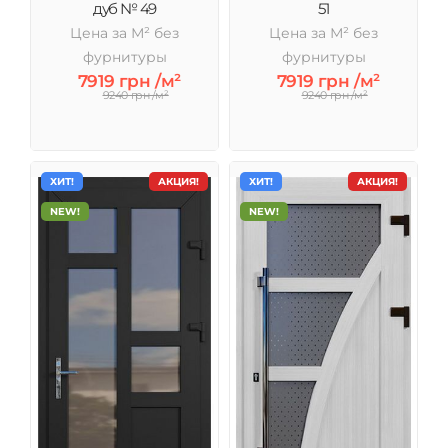
дуб № 49
51
Цена за М² без
Цена за М² без
фурнитуры
фурнитуры
7919 грн /м²
7919 грн /м²
9240 грн /м²
9240 грн /м²
ХИТ!
АКЦИЯ!
ХИТ!
АКЦИЯ!
NEW!
NEW!