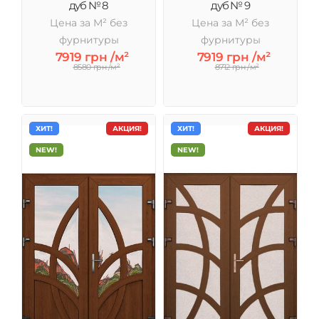
дуб № 8
дуб № 9
Цена за М² без
Цена за М² без
фурнитуры
фурнитуры
7919 грн /м²
7919 грн /м²
8580 грн /м²
8712 грн /м²
ХИТ!
АКЦИЯ!
ХИТ!
АКЦИЯ!
NEW!
NEW!