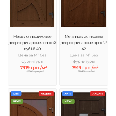
Металлопластиковые
Металлопластиковые
двери одинарные золотой
двери одинарные орех №
дуб № 40
42
Цена за М² без
Цена за М² без
фурнитуры
фурнитуры
7919 грн /м²
7919 грн /м²
9240 грн /м²
9240 грн /м²
ХИТ!
АКЦИЯ!
ХИТ!
АКЦИЯ!
NEW!
NEW!