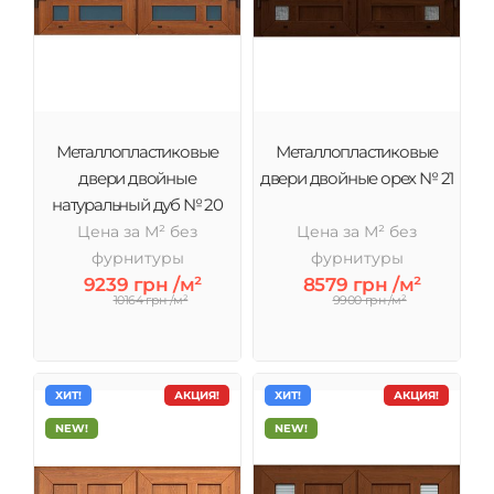
Металлопластиковые
Металлопластиковые
двери двойные
двери двойные орех № 21
натуральный дуб № 20
Цена за М² без
Цена за М² без
фурнитуры
фурнитуры
9239 грн /м²
8579 грн /м²
10164 грн /м²
9900 грн /м²
ХИТ!
АКЦИЯ!
ХИТ!
АКЦИЯ!
NEW!
NEW!