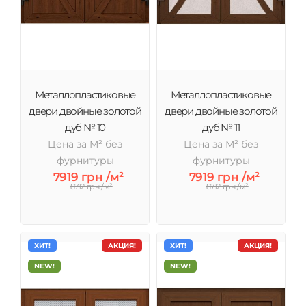
Металлопластиковые
Металлопластиковые
двери двойные золотой
двери двойные золотой
дуб № 10
дуб № 11
Цена за М² без
Цена за М² без
фурнитуры
фурнитуры
7919 грн /м²
7919 грн /м²
8712 грн /м²
8712 грн /м²
ХИТ!
АКЦИЯ!
ХИТ!
АКЦИЯ!
NEW!
NEW!