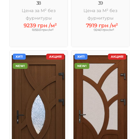
38
39
Цена за М² без
Цена за М² без
фурнитуры
фурнитуры
9239 грн /м²
7919 грн /м²
10560 грн /м²
9240 грн /м²
ХИТ!
АКЦИЯ!
ХИТ!
АКЦИЯ!
NEW!
NEW!