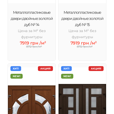
Металлопластиковые
Металлопластиковые
двери двойные золотой
двери двойные золотой
дуб № 14
дуб № 15
Цена за М² без
Цена за М² без
фурнитуры
фурнитуры
7919 грн /м²
7919 грн /м²
8712 грн /м²
8712 грн /м²
ХИТ!
АКЦИЯ!
ХИТ!
АКЦИЯ!
NEW!
NEW!