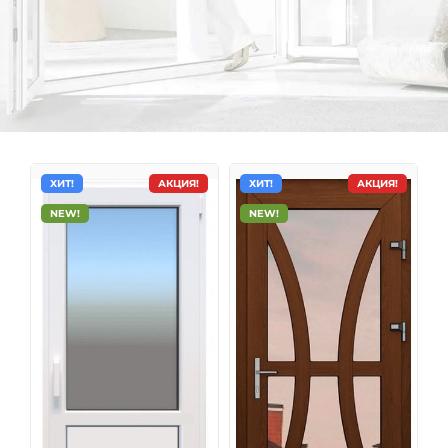
ХИТ!
АКЦИЯ!
ХИТ!
АКЦИЯ!
NEW!
NEW!
Металлопластиковые двери
Пластиковые двери одинаково хорошо подходят как
для внутреннего, так и для наружного использования
в общественных, коммерческих, административных и
жилых помещениях. Одно из самых главных
достоинств пластиковых дверей – это оптимальное