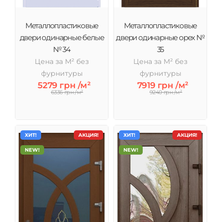
Металлопластиковые
Металлопластиковые
двери одинарные белые
двери одинарные орех №
№ 34
35
Цена за М² без
Цена за М² без
фурнитуры
фурнитуры
5279 грн /м²
7919 грн /м²
6336 грн /м²
9240 грн /м²
ХИТ!
АКЦИЯ!
ХИТ!
АКЦИЯ!
NEW!
NEW!