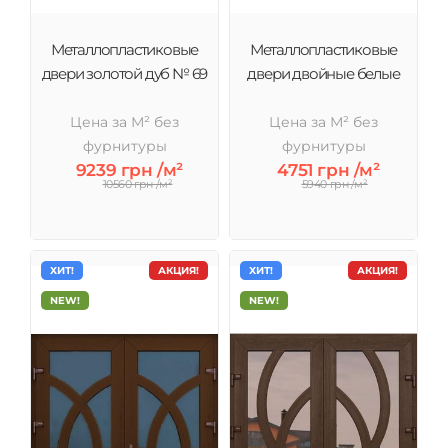
Металлопластиковые
Металлопластиковые
двери золотой дуб № 69
двери двойные белые
Цена за М² без
Цена за М² без
фурнитуры
фурнитуры
9239 грн /м²
4751 грн /м²
10560 грн /м²
5940 грн /м²
ХИТ!
АКЦИЯ!
ХИТ!
АКЦИЯ!
NEW!
NEW!