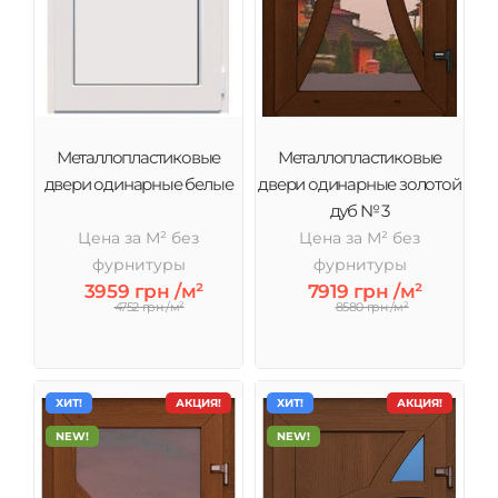
соотношение цены и качества.
Металлопластиковые
Металлопластиковые
двери одинарные белые
двери одинарные золотой
дуб № 3
Цена за М² без
Цена за М² без
фурнитуры
фурнитуры
3959 грн /м²
7919 грн /м²
4752 грн /м²
8580 грн /м²
ХИТ!
АКЦИЯ!
ХИТ!
АКЦИЯ!
NEW!
NEW!