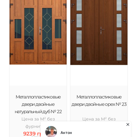
Металлопластиковые
Металлопластиковые
двери двойные
двери двойные орех № 23
натуральный дуб № 22
Цена за М² без
Цена за М² без
фурнитуры
фурнитуры
9239 грн /м²
7919 грн /м²