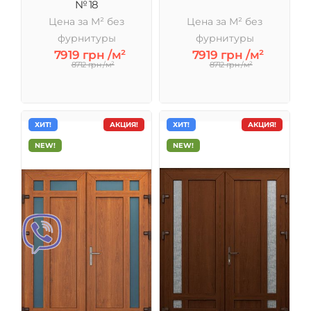
№ 18
Цена за М² без
Цена за М² без
фурнитуры
фурнитуры
7919 грн /м²
7919 грн /м²
8712 грн /м²
8712 грн /м²
ХИТ!
АКЦИЯ!
ХИТ!
АКЦИЯ!
NEW!
NEW!