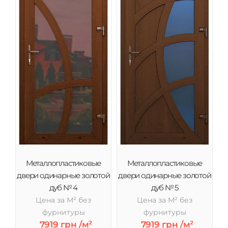
Металлопластиковые
Металлопластиковые
двери одинарные золотой
двери одинарные золотой
дуб № 4
дуб № 5
Цена за М² без
Цена за М² без
фурнитуры
фурнитуры
7919 грн /м²
7919 грн /м²