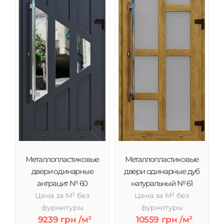
Металлопластиковые
Металлопластиковые
двери одинарные
двери одинарные дуб
антрацит № 60
натуральный № 61
Цена за М² без
Цена за М² без
фурнитуры
фурнитуры
9239 грн /м²
10559 грн /м²