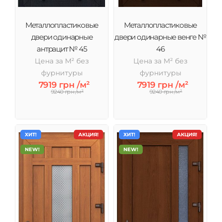
Металлопластиковые
Металлопластиковые
двери одинарные
двери одинарные венге №
антрацит № 45
46
Цена за М² без
Цена за М² без
фурнитуры
фурнитуры
7919 грн /м²
7919 грн /м²
9240 грн /м²
9240 грн /м²
ХИТ!
АКЦИЯ!
ХИТ!
АКЦИЯ!
NEW!
NEW!