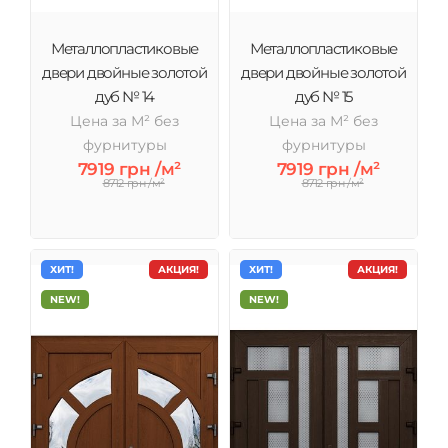
Металлопластиковые
Металлопластиковые
двери двойные золотой
двери двойные золотой
дуб № 14
дуб № 15
Цена за М² без
Цена за М² без
фурнитуры
фурнитуры
7919 грн /м²
7919 грн /м²
8712 грн /м²
8712 грн /м²
ХИТ!
АКЦИЯ!
ХИТ!
АКЦИЯ!
NEW!
NEW!