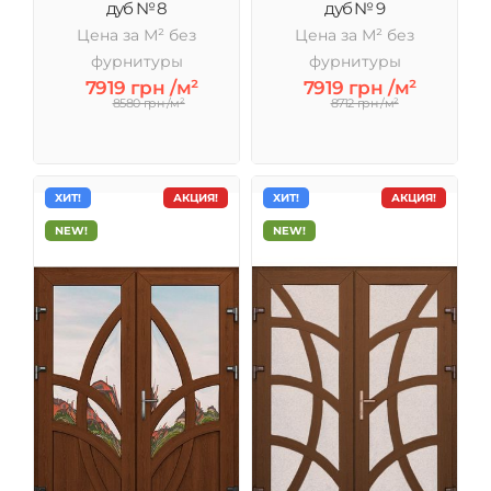
дуб № 8
дуб № 9
Цена за М² без
Цена за М² без
фурнитуры
фурнитуры
7919 грн /м²
7919 грн /м²
8580 грн /м²
8712 грн /м²
ХИТ!
АКЦИЯ!
ХИТ!
АКЦИЯ!
NEW!
NEW!