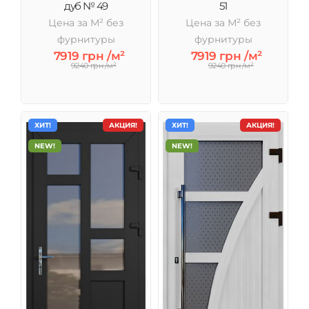
дуб № 49
51
Цена за М² без
Цена за М² без
фурнитуры
фурнитуры
7919 грн /м²
7919 грн /м²
9240 грн /м²
9240 грн /м²
ХИТ!
АКЦИЯ!
ХИТ!
АКЦИЯ!
NEW!
NEW!