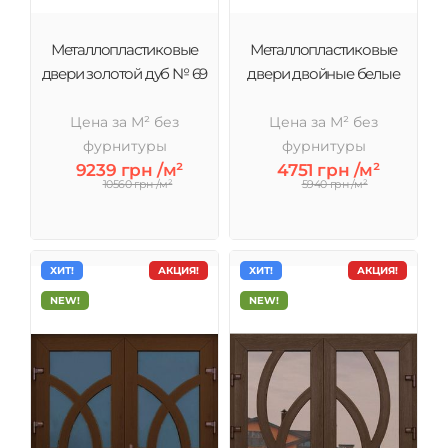
Металлопластиковые
Металлопластиковые
двери золотой дуб № 69
двери двойные белые
Цена за М² без
Цена за М² без
фурнитуры
фурнитуры
9239 грн /м²
4751 грн /м²
10560 грн /м²
5940 грн /м²
ХИТ!
АКЦИЯ!
ХИТ!
АКЦИЯ!
NEW!
NEW!