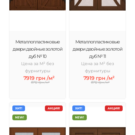
Металлопластиковые
Металлопластиковые
двери двойные золотой
двери двойные золотой
дуб № 10
дуб № 11
Цена за М² без
Цена за М² без
фурнитуры
фурнитуры
7919 грн /м²
7919 грн /м²
8712 грн /м²
8712 грн /м²
ХИТ!
АКЦИЯ!
ХИТ!
АКЦИЯ!
NEW!
NEW!