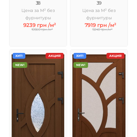
38
39
Цена за М² без
Цена за М² без
фурнитуры
фурнитуры
9239 грн /м²
7919 грн /м²
10560 грн /м²
9240 грн /м²
ХИТ!
АКЦИЯ!
ХИТ!
АКЦИЯ!
NEW!
NEW!