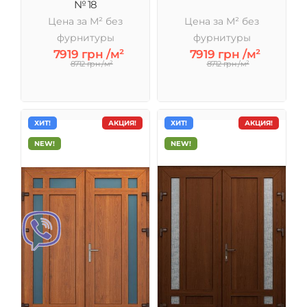
№ 18
Цена за М² без
Цена за М² без
фурнитуры
фурнитуры
7919 грн /м²
7919 грн /м²
8712 грн /м²
8712 грн /м²
ХИТ!
АКЦИЯ!
ХИТ!
АКЦИЯ!
NEW!
NEW!