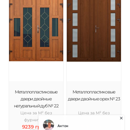
Металлопластиковые
Металлопластиковые
двери двойные
двери двойные орех № 23
натуральный дуб № 22
Цена за М² без
Цена за М² без
фурнитуры
фурнитуры
9239 грн /м²
7919 грн /м²