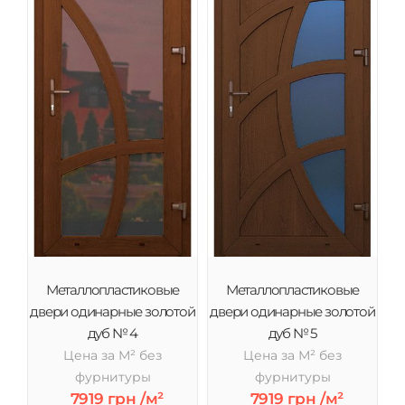
Металлопластиковые
Металлопластиковые
двери одинарные золотой
двери одинарные золотой
дуб № 4
дуб № 5
Цена за М² без
Цена за М² без
фурнитуры
фурнитуры
7919 грн /м²
7919 грн /м²