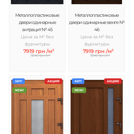
Металлопластиковые
Металлопластиковые
двери одинарные
двери одинарные венге №
антрацит № 45
46
Цена за М² без
Цена за М² без
фурнитуры
фурнитуры
7919 грн /м²
7919 грн /м²
9240 грн /м²
9240 грн /м²
ХИТ!
АКЦИЯ!
ХИТ!
АКЦИЯ!
NEW!
NEW!