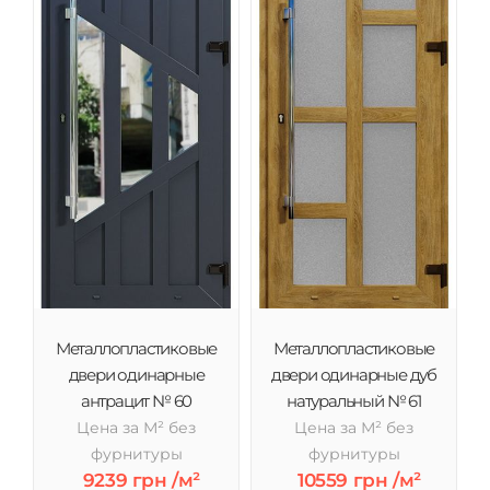
Металлопластиковые
Металлопластиковые
двери одинарные
двери одинарные дуб
антрацит № 60
натуральный № 61
Цена за М² без
Цена за М² без
фурнитуры
фурнитуры
9239 грн /м²
10559 грн /м²