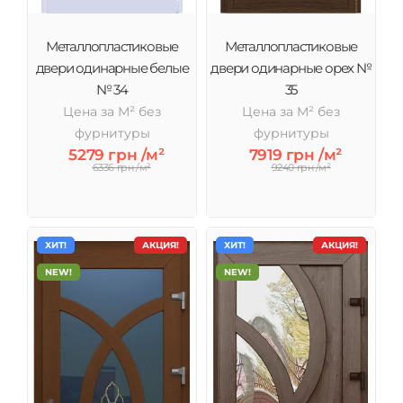
Металлопластиковые
Металлопластиковые
двери одинарные белые
двери одинарные орех №
№ 34
35
Цена за М² без
Цена за М² без
фурнитуры
фурнитуры
5279 грн /м²
7919 грн /м²
6336 грн /м²
9240 грн /м²
ХИТ!
АКЦИЯ!
ХИТ!
АКЦИЯ!
NEW!
NEW!