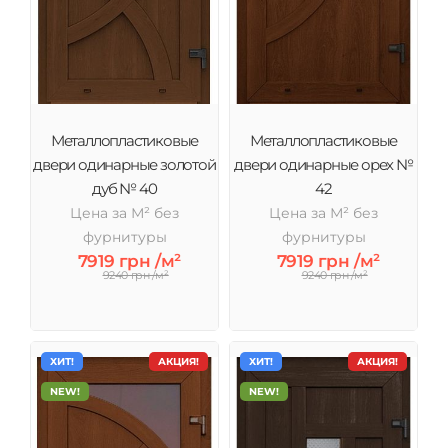
Металлопластиковые
Металлопластиковые
двери одинарные золотой
двери одинарные орех №
дуб № 40
42
Цена за М² без
Цена за М² без
фурнитуры
фурнитуры
7919 грн /м²
7919 грн /м²
9240 грн /м²
9240 грн /м²
ХИТ!
АКЦИЯ!
ХИТ!
АКЦИЯ!
NEW!
NEW!