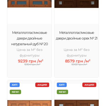
Металлопластиковые
Металлопластиковые
двери двойные
двери двойные орех № 21
натуральный дуб № 20
Цена за М² без
Цена за М² без
фурнитуры
фурнитуры
9239 грн /м²
8579 грн /м²
10164 грн /м²
9900 грн /м²
ХИТ!
АКЦИЯ!
ХИТ!
АКЦИЯ!
NEW!
NEW!