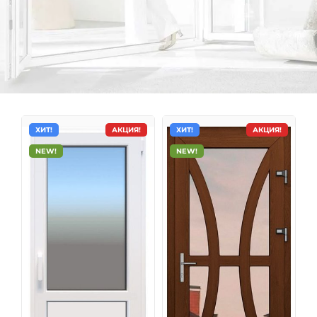
ХИТ!
АКЦИЯ!
ХИТ!
АКЦИЯ!
NEW!
NEW!
Металлопластиковые двери
Пластиковые двери одинаково хорошо подходят как
для внутреннего, так и для наружного использования
в общественных, коммерческих, административных и
жилых помещениях. Одно из самых главных
достоинств пластиковых дверей – это оптимальное