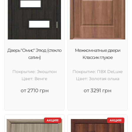
Дверь "Омис" Этюд (стекло
Межкомнатные двери
сатин)
Классик глухое
Покрытие: Экошпон
Покрытие: ПВХ DeLuxe
Цвет: Венге
Цвет: Золотая ольха
от 2710 грн
от 3291 грн
АКЦИЯ!
АКЦИЯ!