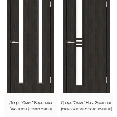
Дверь "Омис" Вероника
Дверь "Омис" Нота Экошпон
Экошпон (стекло сатин)
(стекло сатин с фотопечатью)