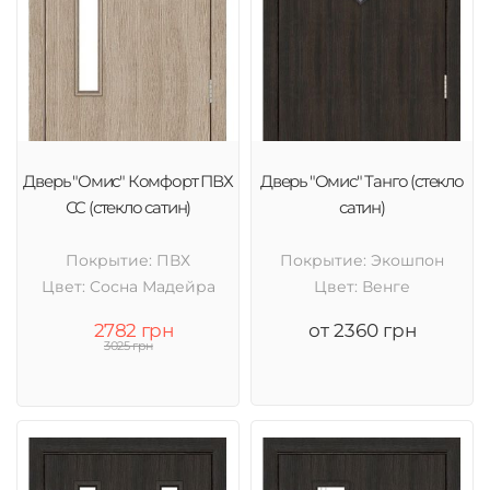
Дверь "Омис" Комфорт ПВХ
Дверь "Омис" Танго (стекло
СС (стекло сатин)
сатин)
Покрытие: ПВХ
Покрытие: Экошпон
Цвет: Cосна Мадейра
Цвет: Венге
2782 грн
от 2360 грн
3025 грн