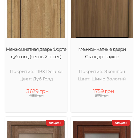
Межкомнатная дверь Форте
Межкомнатные двери
дуб голд (черный торец)
Стандарт глухое
Покрытие: ПВХ DeLuxe
Покрытие: Экошпон
Цвет: Дуб Голд
Цвет: Шимо Золотий
3629 грн
1759 грн
4356 грн
2170 грн
АКЦИЯ!
АКЦИЯ!