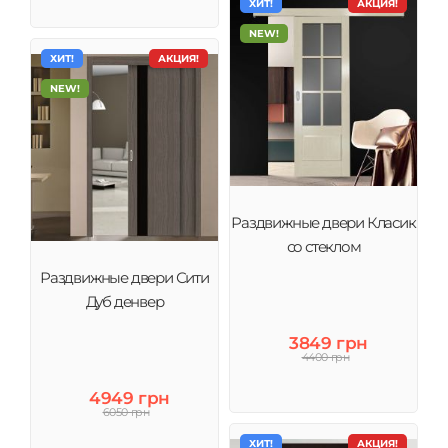
ХИТ!
АКЦИЯ!
NEW!
ХИТ!
АКЦИЯ!
NEW!
Раздвижные двери Класик
со стеклом
Раздвижные двери Сити
Дуб денвер
3849 грн
4400 грн
4949 грн
6050 грн
ХИТ!
АКЦИЯ!