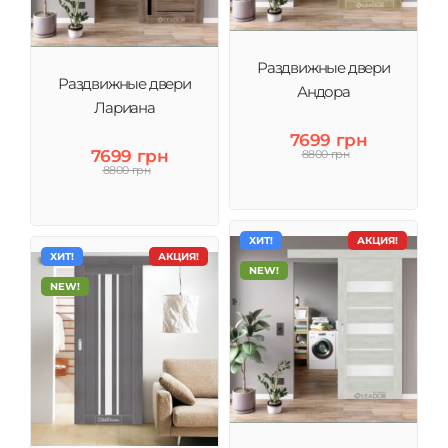
Раздвижные двери
Раздвижные двери
Андора
Лариана
7699 грн
7699 грн
8800 грн
8800 грн
ХИТ!
АКЦИЯ!
ХИТ!
АКЦИЯ!
NEW!
NEW!