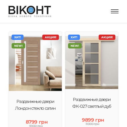
ХИТ!
АКЦИЯ!
ХИТ!
АКЦИЯ!
NEW!
NEW!
Раздвижные двери
Раздвижные двери
ФК-027 светлый дуб
Лондон стекло сатин
9899 грн
8799 грн
11000 грн
9900 грн