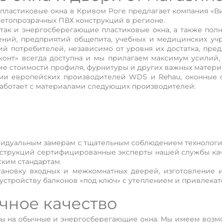
пластиковые окна в Кривом Роге предлагает компания «Ви
ветопрозрачных ПВХ конструкций в регионе.
 так и энергосберегающие пластиковые окна, а также по
ений, предприятий общепита, учебных и медицинских у
ий потребителей, независимо от уровня их достатка, пре
конт» всегда доступна и мы прилагаем максимум усилий
ие стоимости профиля, фурнитуры и других важных матери
и европейских производителей WDS и Rehau, оконные с
работает с материалами следующих производителей:
ивидуальным замерам с тщательным соблюдением технолог
конструкций сертифицированные эксперты нашей службы ка
ким стандартам.
новку входных и межкомнатных дверей, изготовление 
оустройству балконов «под ключ» с утеплением и привлека
чное качество
ны на обычные и энергосберегающие окна. Мы имеем возм