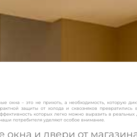
ые окна – это не прихоть, а необходимость, которую ди
трактной защиты от холода и сквозняков превратились 
ффективность которых легко можно выразить в реальных д
 наши потребителя уделяют особое внимание.
 окна и двери от магазина