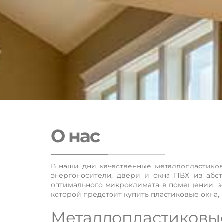
О нас
В наши дни качественные металлопластиков
энергоносители, двери и окна ПВХ из абс
оптимального микроклимата в помещении, э
которой предстоит купить пластиковые окна,
Металлопластиковые