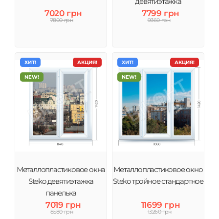
девятиэтажка
7020 грн
7799 грн
7800 грн
9360 грн
ХИТ!
АКЦИЯ!
ХИТ!
АКЦИЯ!
NEW!
NEW!
Металлопластиковое окна
Металлопластиковое окно
Steko девятиэтажка
Steko тройное стандартное
панелька
7019 грн
11699 грн
8580 грн
13260 грн