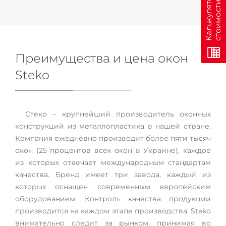
н
К
а
л
ь
к
у
л
я
т
о
р
с
т
о
и
м
о
с
т
и
о
н
л
а
й
Преимущества и цена окон
Steko
Стеко – крупнейший производитель оконных
конструкций из металлопластика в нашей стране.
Компания ежедневно производит более пяти тысяч
окон (25 процентов всех окон в Украине), каждое
из которых отвечает международным стандартам
качества. Бренд имеет три завода, каждый из
которых оснащен современным европейским
оборудованием. Контроль качества продукции
производится на каждом этапе производства. Steko
внимательно следит за рынком, принимая во