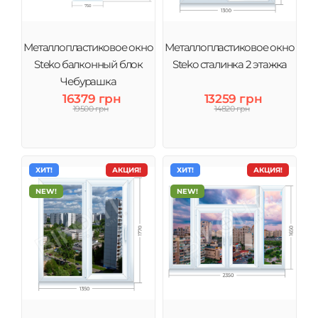
Металлопластиковое окно
Металлопластиковое окно
Steko балконный блок
Steko сталинка 2 этажка
Чебурашка
16379 грн
13259 грн
19500 грн
14820 грн
ХИТ!
АКЦИЯ!
ХИТ!
АКЦИЯ!
NEW!
NEW!