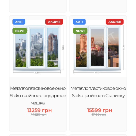
ХИТ!
АКЦИЯ!
ХИТ!
АКЦИЯ!
NEW!
NEW!
Металлопластиковое окно
Металлопластиковое окно
Steko тройное стандартное
Steko тройное в Сталинку
чешка
13259 грн
15599 грн
14820 грн
17160 грн