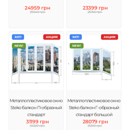
24959 грн
23399 грн
29640 грн
25740 грн
ХИТ!
АКЦИЯ!
ХИТ!
АКЦИЯ!
NEW!
NEW!
Металлопластиковое окно
Металлопластиковое окно
Steko балкон П-образный
Steko балкон Г-образный
стандарт
стандарт большой
31199 грн
28079 грн
34320 грн
31200 грн