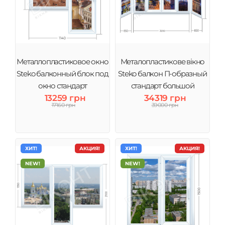
Металлопластиковое окно
Металопластикове вікно
Steko балконный блок под
Steko балкон П-образный
окно стандарт
стандарт большой
13259 грн
34319 грн
17160 грн
39000 грн
ХИТ!
АКЦИЯ!
ХИТ!
АКЦИЯ!
NEW!
NEW!