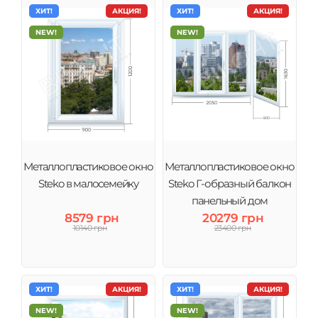
ХИТ!
АКЦИЯ!
ХИТ!
АКЦИЯ!
NEW!
NEW!
Металлопластиковое окно
Металлопластиковое окно
Steko в малосемейку
Steko Г-образный балкон
панельный дом
8579 грн
20279 грн
10140 грн
23400 грн
ХИТ!
АКЦИЯ!
ХИТ!
АКЦИЯ!
NEW!
NEW!