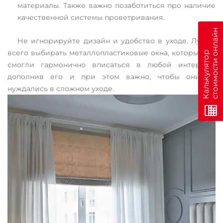
материалы. Также важно позаботиться про наличие
качественной системы проветривания.
н
Не игнорируйте дизайн и удобство в уходе. Лучше
всего выбирать металлопластиковые окна, которые бы
К
а
л
ь
к
у
л
я
т
о
р
с
т
о
и
м
о
с
т
и
о
н
л
а
й
смогли гармонично вписаться в любой интерьер,
дополнив его и при этом важно, чтобы они не
нуждались в сложном уходе.