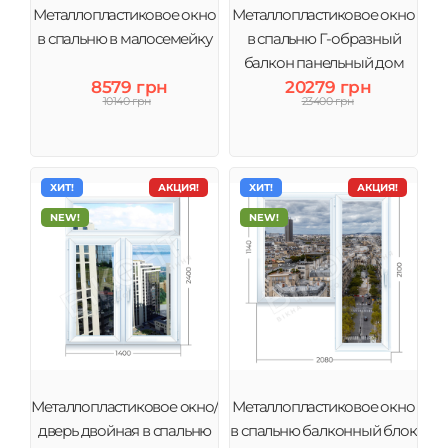
Металлопластиковое окно
Металлопластиковое окно
в спальню в малосемейку
в спальню Г-образный
балкон панельный дом
8579 грн
20279 грн
10140 грн
23400 грн
ХИТ!
АКЦИЯ!
ХИТ!
АКЦИЯ!
NEW!
NEW!
Металлопластиковое окно/
Металлопластиковое окно
дверь двойная в спальню
в спальню балконный блок