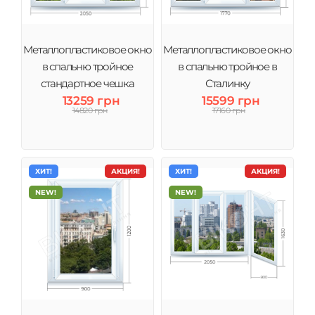
Металлопластиковое окно
Металлопластиковое окно
в спальню тройное
в спальню тройное в
стандартное чешка
Сталинку
13259 грн
15599 грн
14820 грн
17160 грн
ХИТ!
АКЦИЯ!
ХИТ!
АКЦИЯ!
NEW!
NEW!