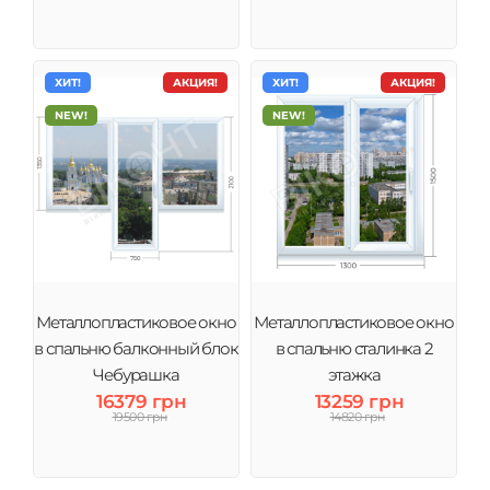
ХИТ!
АКЦИЯ!
ХИТ!
АКЦИЯ!
NEW!
NEW!
Металлопластиковое окно
Металлопластиковое окно
в спальню балконный блок
в спальню сталинка 2
Чебурашка
этажка
16379 грн
13259 грн
19500 грн
14820 грн