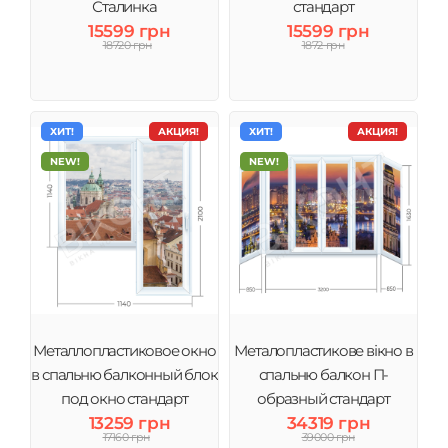
Сталинка
стандарт
15599 грн
15599 грн
18720 грн
1872 грн
ХИТ!
АКЦИЯ!
ХИТ!
АКЦИЯ!
NEW!
NEW!
Металлопластиковое окно
Металопластикове вікно в
в спальню балконный блок
спальню балкон П-
под окно стандарт
образный стандарт
13259 грн
34319 грн
большой
17160 грн
39000 грн