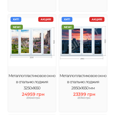
ХИТ!
АКЦИЯ!
ХИТ!
АКЦИЯ!
NEW!
NEW!
Металлопластиковое окно
Металлопластиковое окно
в спальню лоджия
в спальню лоджия
3250х1650
2850х1650 мм
24959 грн
23399 грн
29640 грн
25740 грн