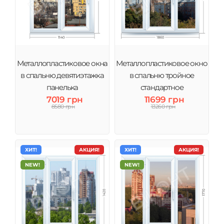
Металлопластиковое окна
Металлопластиковое окно
в спальню девятиэтажка
в спальню тройное
панелька
стандартное
7019 грн
11699 грн
8580 грн
13260 грн
ХИТ!
АКЦИЯ!
ХИТ!
АКЦИЯ!
NEW!
NEW!