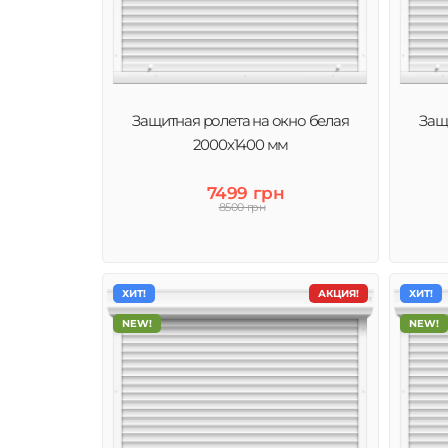
Защитная ролета на окно белая
Защ
2000х1400 мм
7499 грн
8500 грн
ХИТ!
АКЦИЯ!
ХИТ!
NEW!
NEW!