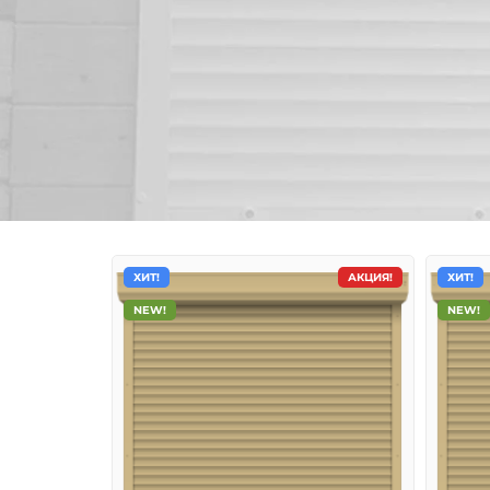
ХИТ!
АКЦИЯ!
ХИТ!
NEW!
NEW!
Защитные ролеты