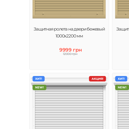
Рольставни представляют собой прочное алюминиевое
состоящее из множества соединенных между собой ла
рольставни на окна применяются для обеспечения над
взлома и посторонних глаз.
Защитная ролета на двери бежевый
Защит
1000х2200 мм
9999 грн
12000 грн
ХИТ!
АКЦИЯ!
ХИТ!
NEW!
NEW!