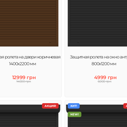
я ролета на двери коричневая
Защитная ролета на окно ан
1400х2200 мм
800х1200 мм
12999 грн
4999 грн
14000 грн
6000 грн
АКЦИЯ!
ХИТ!
NEW!