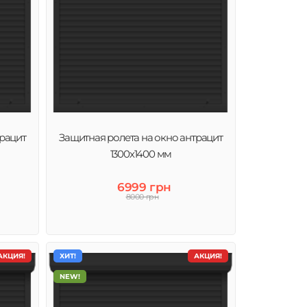
трацит
Защитная ролета на окно антрацит
1300х1400 мм
6999 грн
8000 грн
АКЦИЯ!
ХИТ!
АКЦИЯ!
NEW!