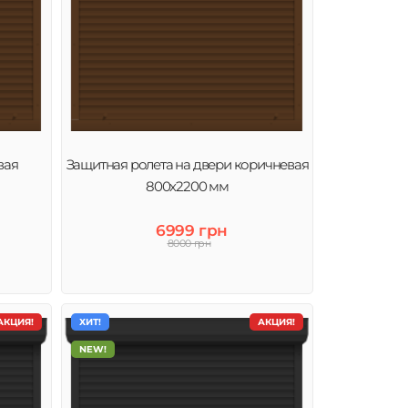
вая
Защитная ролета на двери коричневая
800х2200 мм
6999 грн
8000 грн
АКЦИЯ!
ХИТ!
АКЦИЯ!
NEW!