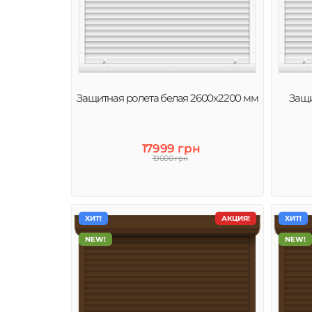
Защитная ролета белая 2600х2200 мм
Защи
17999 грн
19000 грн
ХИТ!
АКЦИЯ!
ХИТ!
NEW!
NEW!