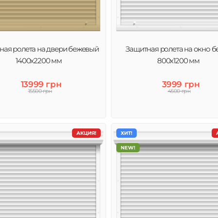
 полотно,
мелей. Защитные
ежной защиты от
ная ролета на двери бежевый
Защитная ролета на окно б
1400х2200 мм
800х1200 мм
13999 грн
3999 грн
15500 грн
4500 грн
АКЦИЯ!
ХИТ!
NEW!