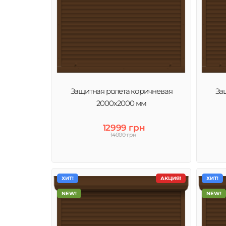
Защитная ролета коричневая
За
2000х2000 мм
12999 грн
14000 грн
ХИТ!
АКЦИЯ!
ХИТ!
NEW!
NEW!