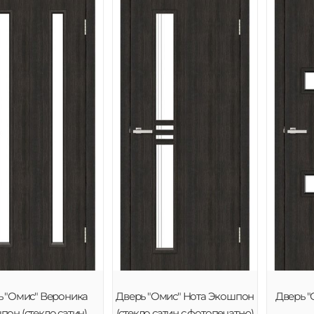
ь "Омис" Вероника
Дверь "Омис" Нота Экошпон
Дверь "
он (стекло сатин)
(стекло сатин с фотопечатью)