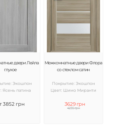
атные двери Лейла
Межкомнатные двери Флора
глухое
со стеклом сатин
ытие: Экошпон
Покрытие: Экошпон
: Ясень патина
Цвет: Шимо Миранти
т 3852 грн
3629 грн
4235 грн