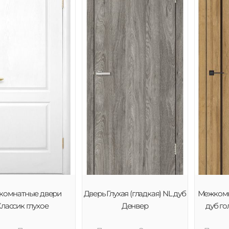
комнатные двери
Дверь Глухая (гладкая) NL дуб
Межкомн
лассик глухое
Денвер
дуб го