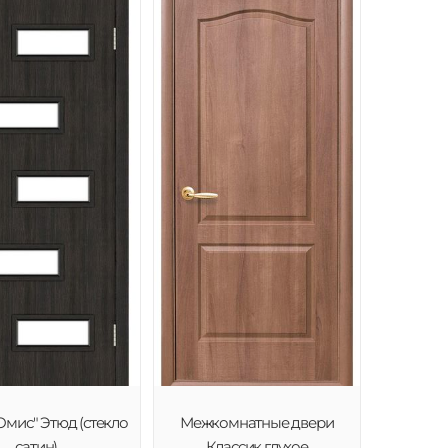
Омис" Этюд (стекло
Межкомнатные двери
сатин)
Классик глухое