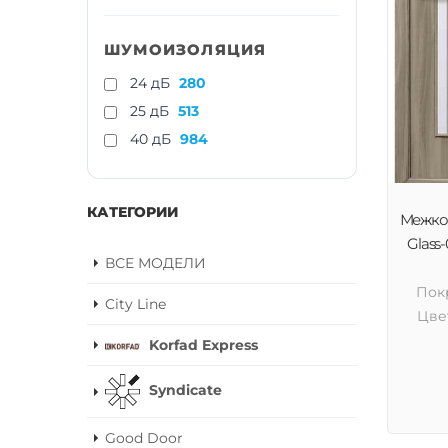
ШУМОИЗОЛЯЦИЯ
24 дБ
280
25 дБ
513
40 дБ
984
КАТЕГОРИИ
Межком
Glass-
ВСЕ МОДЕЛИ
Пок
City Line
Цве
Korfad Express
Syndicate
Good Door