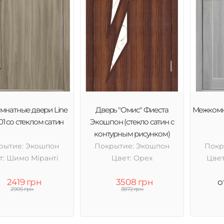
натные двери Line
Дверь "Омис" Фиеста
Межкомн
01 со стеклом сатин
Экошпон (стекло сатин с
контурным рисунком)
рытие: Экошпон
Покрытие: Экошпон
Покр
т: Шимо Міранті
Цвет: Орех
Цвет
2419 грн
3508 грн
о
2905 грн
3872 грн