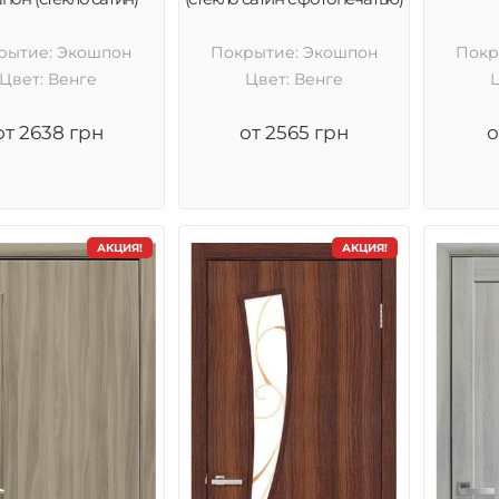
рытие: Экошпон
Покрытие: Экошпон
Покр
Цвет: Венге
Цвет: Венге
от 2638 грн
от 2565 грн
о
АКЦИЯ!
АКЦИЯ!