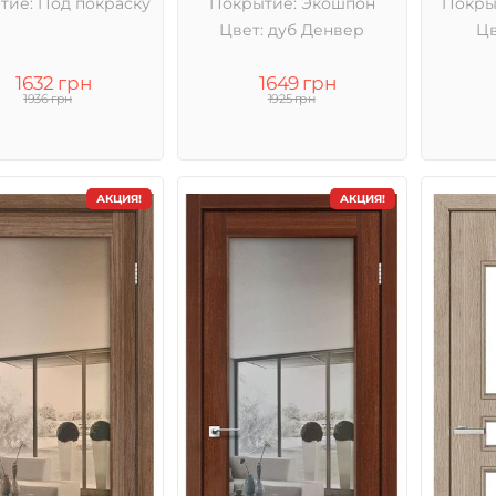
тие: Под покраску
Покрытие: Экошпон
Покры
Цвет: дуб Денвер
Цв
1632 грн
1649 грн
1936 грн
1925 грн
АКЦИЯ!
АКЦИЯ!