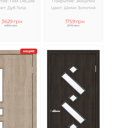
тие: ПВХ DeLuxe
Покрытие: Экошпон
ет: Дуб Голд
Цвет: Шимо Золотий
3629 грн
1759 грн
4356 грн
2170 грн
АКЦИЯ!