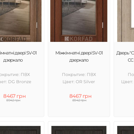
мнатні двері SV-01
Міжкімнатні двері SV-01
Дверь "
дзеркало
дзеркало
СС 
окрытие: ПВХ
Покрытие: ПВХ
По
ет: DG Bronze
Цвет: OR Silver
Цвет:
8467 грн
8467 грн
8942 грн
8942 грн