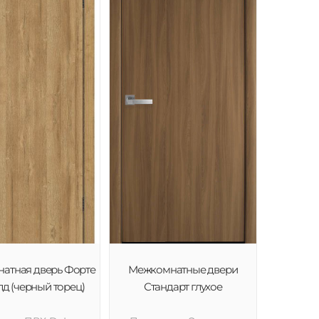
атная дверь Форте
Межкомнатные двери
лд (черный торец)
Стандарт глухое