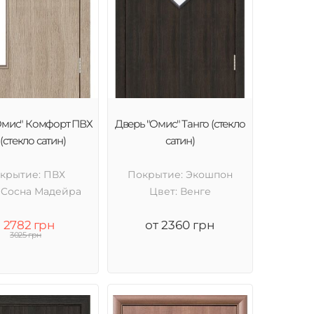
Омис" Комфорт ПВХ
Дверь "Омис" Танго (стекло
(стекло сатин)
сатин)
крытие: ПВХ
Покрытие: Экошпон
 Cосна Мадейра
Цвет: Венге
2782 грн
от 2360 грн
3025 грн