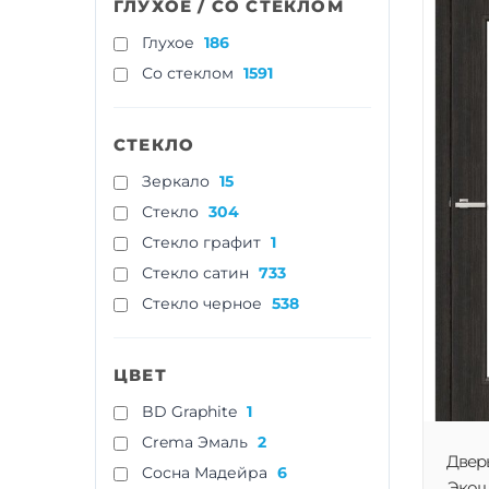
ГЛУХОЕ / СО СТЕКЛОМ
Глухое
186
Со стеклом
1591
СТЕКЛО
Зеркало
15
Стекло
304
Стекло графит
1
Стекло сатин
733
Стекло черное
538
ЦВЕТ
BD Graphite
1
Crema Эмаль
2
Двер
Cосна Мадейра
6
Экошп