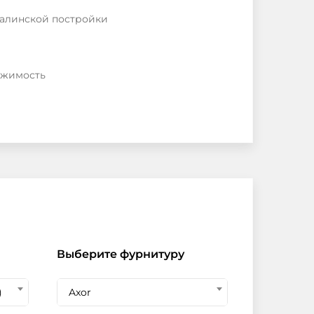
талинской постройки
ижимость
Выберите фурнитуру
)
Axor