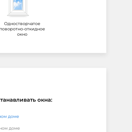
Одностворчатое
поворотно-откидное
окно
танавливать окна:
ном доме
чном доме