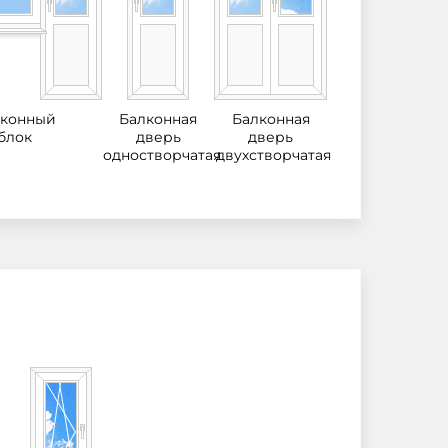
лконный
Балконная
Балконная
блок
дверь
дверь
одностворчатая
двухстворчатая