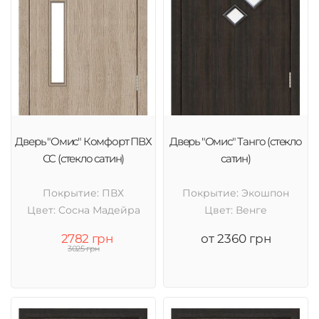
Дверь "Омис" Комфорт ПВХ
Дверь "Омис" Танго (стекло
СС (стекло сатин)
сатин)
Покрытие: ПВХ
Покрытие: Экошпон
Цвет: Cосна Мадейра
Цвет: Венге
2782 грн
от 2360 грн
3025 грн