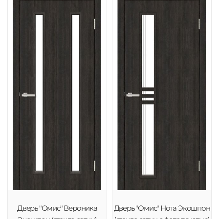
Дверь "Омис" Вероника
Дверь "Омис" Нота Экошпон