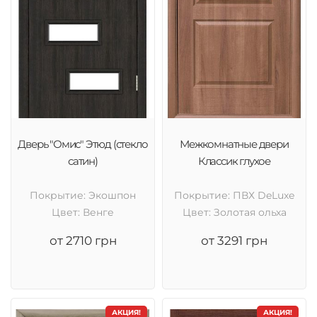
Дверь "Омис" Этюд (стекло
Межкомнатные двери
сатин)
Классик глухое
Покрытие: Экошпон
Покрытие: ПВХ DeLuxe
Цвет: Венге
Цвет: Золотая ольха
от 2710 грн
от 3291 грн
АКЦИЯ!
АКЦИЯ!