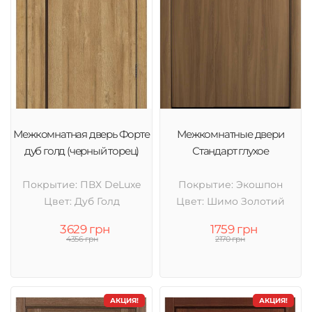
Межкомнатная дверь Форте
Межкомнатные двери
дуб голд (черный торец)
Стандарт глухое
Покрытие: ПВХ DeLuxe
Покрытие: Экошпон
Цвет: Дуб Голд
Цвет: Шимо Золотий
3629 грн
1759 грн
4356 грн
2170 грн
АКЦИЯ!
АКЦИЯ!