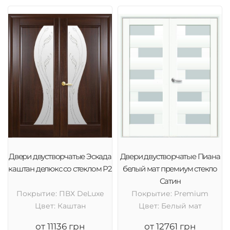
Двери двустворчатые Эскада
Двери двустворчатые Пиана
каштан делюкс со стеклом Р2
белый мат премиум стекло
Сатин
Покрытие: ПВХ DeLuxe
Покрытие: Premium
Цвет: Каштан
Цвет: Белый мат
от 11136 грн
от 12761 грн