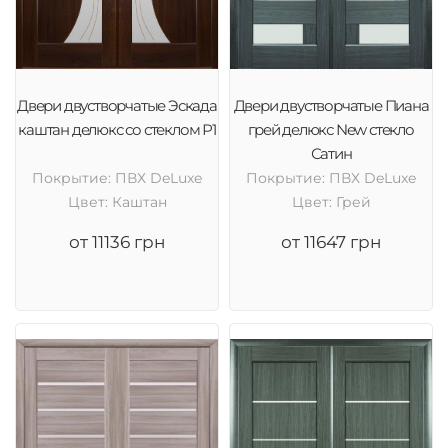
Двери двустворчатые Эскада
Двери двустворчатые Пиана
каштан делюкс со стеклом Р1
грей делюкс New стекло
Сатин
Покрытие: ПВХ DeLuxe
Покрытие: ПВХ DeLuxe
Цвет: Каштан
Цвет: Грей
от 11136 грн
от 11647 грн