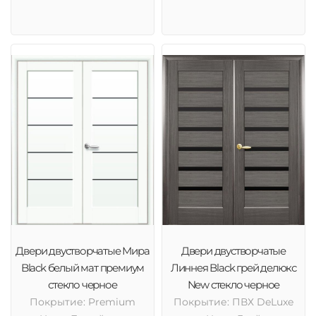
Двери двустворчатые Мира
Двери двустворчатые
Black белый мат премиум
Линнея Black грей делюкс
стекло черное
New стекло черное
Покрытие: Premium
Покрытие: ПВХ DeLuxe