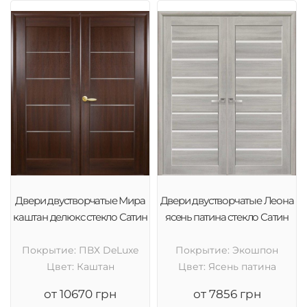
Двери двустворчатые Мира
Двери двустворчатые Леона
каштан делюкс стекло Сатин
ясень патина стекло Сатин
Покрытие: ПВХ DeLuxe
Покрытие: Экошпон
Цвет: Каштан
Цвет: Ясень патина
от 10670 грн
от 7856 грн