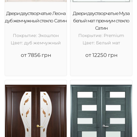
Двери двустворчатые Леона
Двери двустворчатые Муза
дуб жемчужный стекло Сатин
белый мат премиум стекло
Сатин
Покрытие: Экошпон
Покрытие: Premium
Цвет: дуб жемчужный
Цвет: Белый мат
от 7856 грн
от 12250 грн