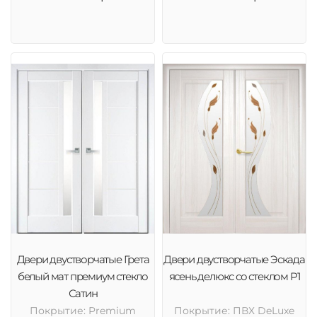
Двери двустворчатые Грета
Двери двустворчатые Эскада
белый мат премиум стекло
ясень делюкс со стеклом Р1
Сатин
Покрытие: Premium
Покрытие: ПВХ DeLuxe