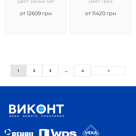
Цвет: Белый мат
Цвет: Грей
от 12609 грн
от 11420 грн
1
2
3
...
4