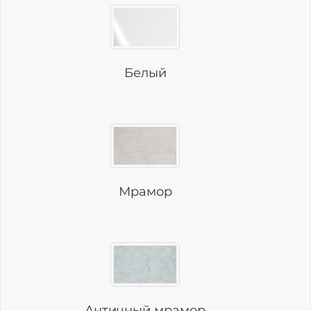
​Белый
Мрамор
​Античный мрамор