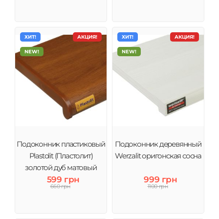
ХИТ!
АКЦИЯ!
ХИТ!
АКЦИЯ!
NEW!
NEW!
Подоконник пластиковый
Подоконник деревянный
Plastolit (Пластолит)
Werzalit оригонская сосна
золотой дуб матовый
599 грн
999 грн
660 грн
1100 грн