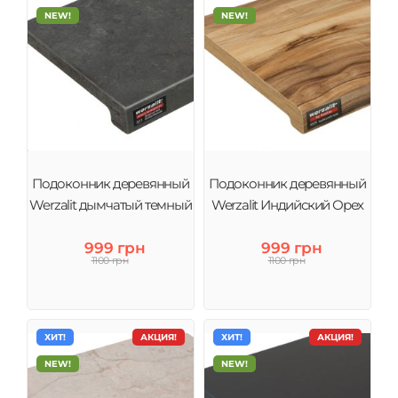
NEW!
NEW!
Подоконник деревянный
Подоконник деревянный
Werzalit дымчатый темный
Werzalit Индийский Орех
999 грн
999 грн
1100 грн
1100 грн
ХИТ!
АКЦИЯ!
ХИТ!
АКЦИЯ!
NEW!
NEW!