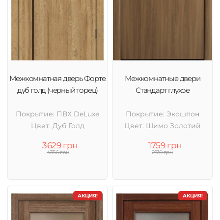
Межкомнатная дверь Форте
Межкомнатные двери
дуб голд (черный торец)
Стандарт глухое
Покрытие: ПВХ DeLuxe
Покрытие: Экошпон
Цвет: Дуб Голд
Цвет: Шимо Золотий
3629 грн
1759 грн
4356 грн
2170 грн
АКЦИЯ!
АКЦИЯ!