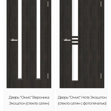
Дверь "Омис" Вероника
Дверь "Омис" Нота Экошпон
Экошпон (стекло сатин)
(стекло сатин с фотопечатью)