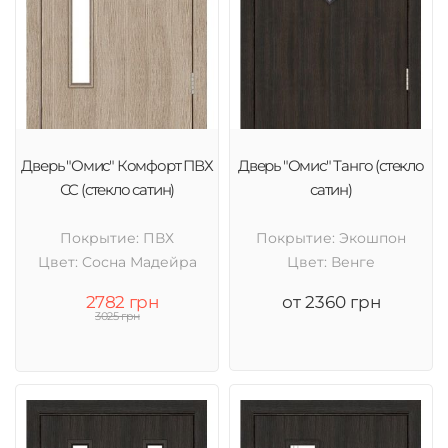
Дверь "Омис" Комфорт ПВХ
Дверь "Омис" Танго (стекло
СС (стекло сатин)
сатин)
Покрытие: ПВХ
Покрытие: Экошпон
Цвет: Cосна Мадейра
Цвет: Венге
2782 грн
от 2360 грн
3025 грн