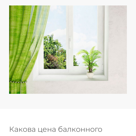
Какова цена балконного