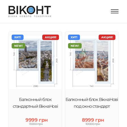
ХИТ!
АКЦИЯ!
ХИТ!
АКЦИЯ!
NEW!
NEW!
Балконный блок
Балконный блок ВікнаНові
стандартный ВікнаНові
под окно стандарт
9999 грн
8999 грн
11000 грн
10000 грн