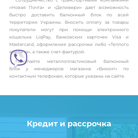
«Новая Почта» и «Деливери» дает возможность
быстро доставить балконный блок по всей
территории Украины. Вносить оплату за товары
покупатели могут при помощи электронного
кошелька LiqPay, банковских карточек Visa и
Mastercard, оформления рассрочки либо «Теплого
кредита», а также счет-фактурой.
Покупайте металлопластиковый балконный
блок у менеджеров магазина «Виконт» по
контактным телефонам, которые указаны на сайте.
Кредит и рассрочка