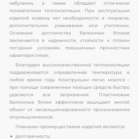
набухания, а также обладают отличными
показателями теплоизоляции. При эксплуатации
изделий хозяину нет необходимости в покраске,
дополнительном ухаживании или утеплении.
Основные достоинства балконных блоков
заключаются в надежности, стойкости к плохим
погодным условиям, повышенных прочностных
характеристиках.
Благодаря высококачественной теплоизоляции
поддерживается определенная температура в
любое время года. Конструкции легко моются –
при помощи современных моющих средств быстро
удаляются все загрязнения. Пластиковые
балконные блоки эффективно защищают жилой
объект от несанкционированного проникновения
злоумышленников.
Главными преимуществами изделий являются:
долговечность;