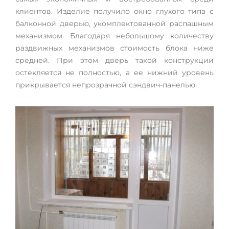
клиентов. Изделие получило окно глухого типа с
балконной дверью, укомплектованной распашным
механизмом. Благодаря небольшому количеству
раздвижных механизмов стоимость блока ниже
средней. При этом дверь такой конструкции
остекляется не полностью, а ее нижний уровень
прикрывается непрозрачной сэндвич-панелью.