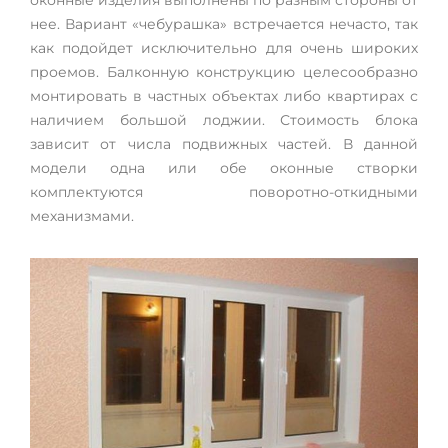
нее. Вариант «чебурашка» встречается нечасто, так
как подойдет исключительно для очень широких
проемов. Балконную конструкцию целесообразно
монтировать в частных объектах либо квартирах с
наличием большой лоджии. Стоимость блока
зависит от числа подвижных частей. В данной
модели одна или обе оконные створки
комплектуются поворотно-откидными
механизмами.