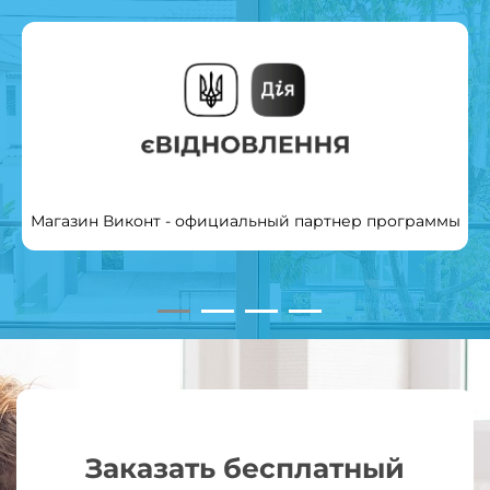
Магазин Виконт - официальный партнер программы
Заказать бесплатный