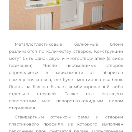
Металлопластиковые балконные блоки
различаются по количеству створок. Конструкции
могут быть одно-, двух- и многостворчатые (в виде
гармошки). Число необходимых створок
определяется в зависимости от габаритов
помещения и окна, где будет монтироваться блок.
Дверь на балкон бывает комбинированной либо
отдельно стоящей. Также она оснащена
поворотным или поворотно-откидным видом
открывания.
Стандартным оттенком рамы и створки
пластикового профиля, из которого выполнен
балконный блок считается белый. Популярными