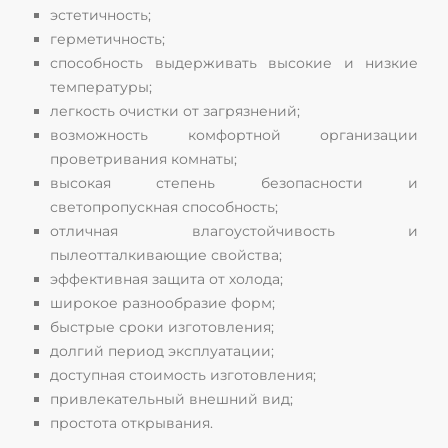
эстетичность;
герметичность;
способность выдерживать высокие и низкие
температуры;
легкость очистки от загрязнений;
возможность комфортной организации
проветривания комнаты;
высокая степень безопасности и
светопропускная способность;
отличная влагоустойчивость и
пылеотталкивающие свойства;
эффективная защита от холода;
широкое разнообразие форм;
быстрые сроки изготовления;
долгий период эксплуатации;
доступная стоимость изготовления;
привлекательный внешний вид;
простота открывания.