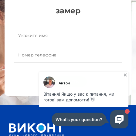
замер
Заказать