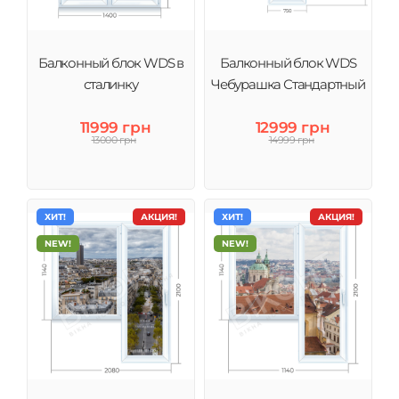
Балконный блок WDS в
Балконный блок WDS
сталинку
Чебурашка Стандартный
11999 грн
12999 грн
13000 грн
14999 грн
ХИТ!
АКЦИЯ!
ХИТ!
АКЦИЯ!
NEW!
NEW!