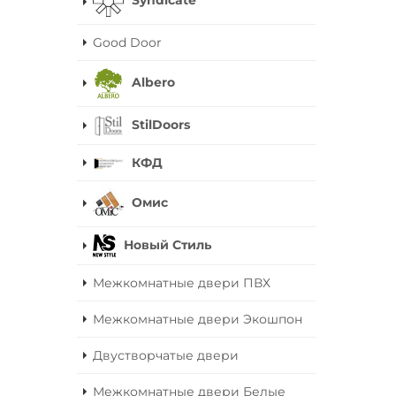
Syndicate
Good Door
Albero
StilDoors
КФД
Омис
Новый Стиль
Межкомнатные двери ПВХ
Межкомнатные двери Экошпон
Двустворчатые двери
Межкомнатные двери Белые