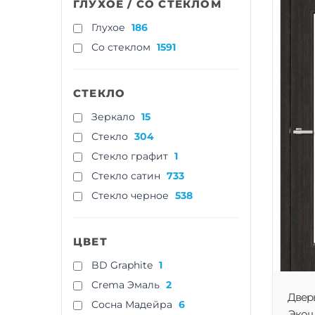
ГЛУХОЕ / СО СТЕКЛОМ
Глухое
186
Со стеклом
1591
СТЕКЛО
Зеркало
15
Стекло
304
Стекло графит
1
Стекло сатин
733
Стекло черное
538
ЦВЕТ
BD Graphite
1
Crema Эмаль
2
Двер
Cосна Мадейра
6
Экошп