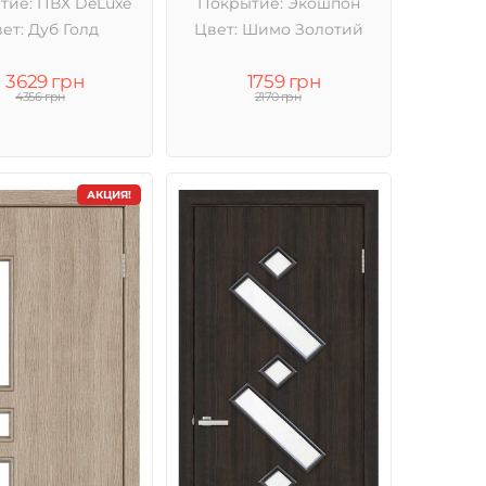
тие: ПВХ DeLuxe
Покрытие: Экошпон
ет: Дуб Голд
Цвет: Шимо Золотий
3629 грн
1759 грн
4356 грн
2170 грн
АКЦИЯ!