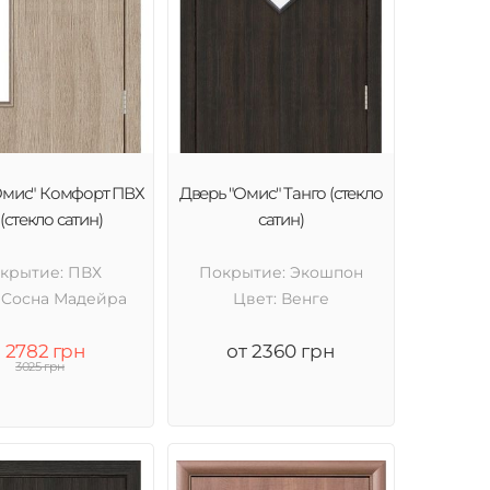
Омис" Комфорт ПВХ
Дверь "Омис" Танго (стекло
(стекло сатин)
сатин)
крытие: ПВХ
Покрытие: Экошпон
 Cосна Мадейра
Цвет: Венге
2782 грн
от 2360 грн
3025 грн