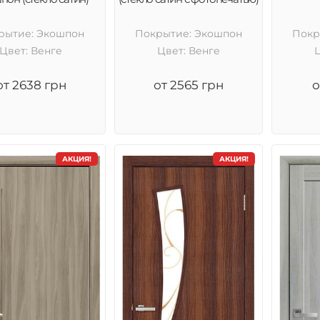
рытие: Экошпон
Покрытие: Экошпон
Покр
Цвет: Венге
Цвет: Венге
от 2638 грн
от 2565 грн
о
АКЦИЯ!
АКЦИЯ!