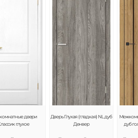
комнатные двери
Дверь Глухая (гладкая) NL дуб
Межкомн
лассик глухое
Денвер
дуб го