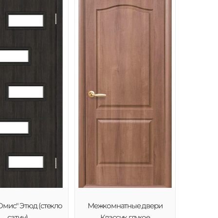
Омис" Этюд (стекло
Межкомнатные двери
сатин)
Классик глухое