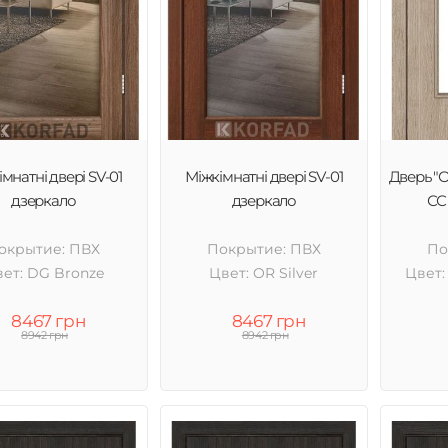
мнатні двері SV-01
Міжкімнатні двері SV-01
Дверь "
дзеркало
дзеркало
СС 
окрытие: ПВХ
Покрытие: ПВХ
По
ет: DG Bronze
Цвет: OR Silver
Цвет:
8467 грн
8467 грн
8942 грн
8942 грн