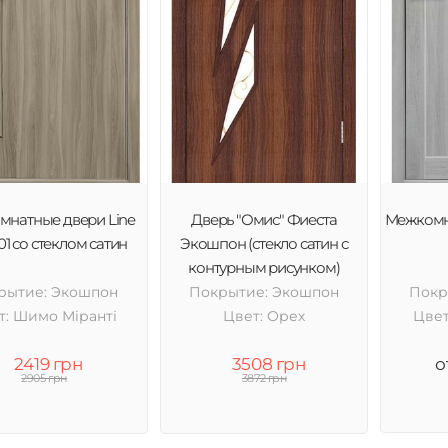
натные двери Line
Дверь "Омис" Фиеста
Межкомн
01 со стеклом сатин
Экошпон (стекло сатин с
контурным рисунком)
рытие: Экошпон
Покрытие: Экошпон
Покр
т: Шимо Міранті
Цвет: Орех
Цвет
2419 грн
3508 грн
о
2905 грн
3872 грн