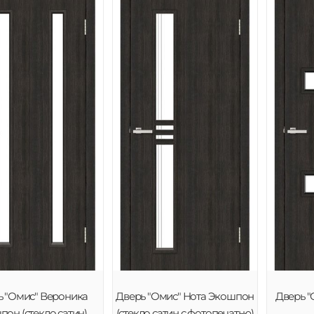
ь "Омис" Вероника
Дверь "Омис" Нота Экошпон
Дверь "
он (стекло сатин)
(стекло сатин с фотопечатью)