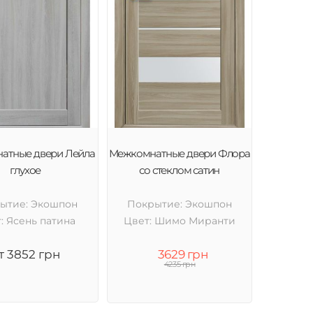
атные двери Лейла
Межкомнатные двери Флора
глухое
со стеклом сатин
ытие: Экошпон
Покрытие: Экошпон
: Ясень патина
Цвет: Шимо Миранти
т 3852 грн
3629 грн
4235 грн