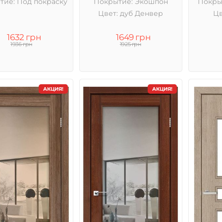
тие: Под покраску
Покрытие: Экошпон
Покры
Цвет: дуб Денвер
Цв
1632 грн
1649 грн
1936 грн
1925 грн
АКЦИЯ!
АКЦИЯ!