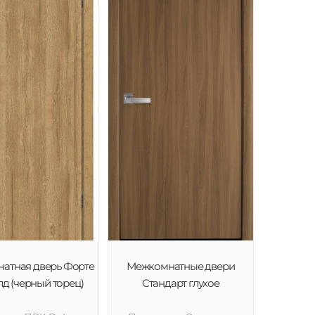
атная дверь Форте
Межкомнатные двери
лд (черный торец)
Стандарт глухое