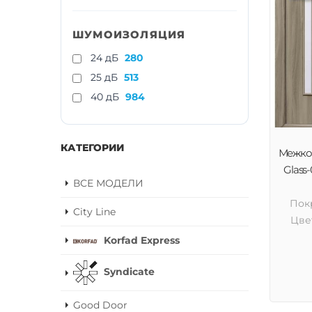
ШУМОИЗОЛЯЦИЯ
24 дБ
280
25 дБ
513
40 дБ
984
КАТЕГОРИИ
Межком
Glass-
ВСЕ МОДЕЛИ
Пок
City Line
Цве
Korfad Express
Syndicate
Good Door